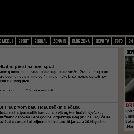
& Mediji
Sport
Žurnal
Žena IN
Blog zona
Depo TV
FOTO
24 
DEP
Hladno pivo ima novi spot!
Malo ljubavi, malo svađe, malo tuge, malo sreće - život jednog para
pretočen u nešto manje od 4 minute - tako bi se mogao opisati novi
spot
Hladnog piva
.
Nakon singlova
"Vjeruj u mene&...
DEP
BIH na prvom balu Hora bečkih dječaka
Epiz
Jedan od najpoznatijih horova na svijetu,
Hor bečkih dječaka
,
uniš
službeno osnovan 1924.godine, organizuje svoj prvi bal, koji će se
Butmi
održati u europskoj prijestolnici kulture
16.januara 2016.godine
.
„Ner
..