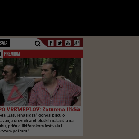
SATA
O
PREMIUM
O VREMEPLOV: Zaturena Ilidža
oda „Zaturena Ilidža“ donosi priču o
tavanju drevnih areholoških nalazišta na
ru, priču o Ilidžanskom festivalu i
vozom poštaru“...