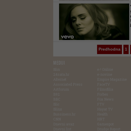
Predhodna
1
MEDIJI
Blin
e-! Online
24sata.hr
e-novine
Alternet
Empire Magazine
Associated Press
FaceTV
Artforum
Filmofilia
B92
Forbes
BBC
Fox News
Blic
FTV
Blinx
Hayat TV
Bussiness.hr
Health
CNN
HRT
Dnevni avaz
Gamespot
Dnevni list
Drudge Report