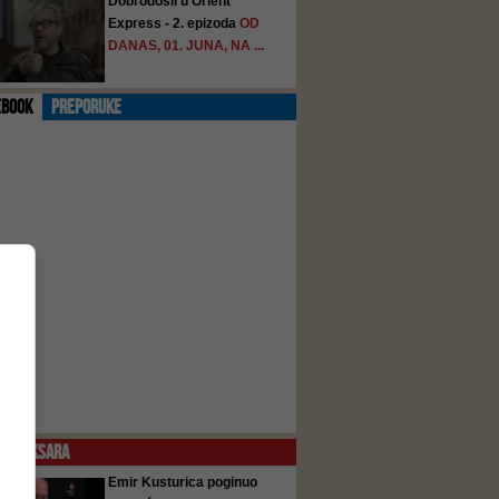
Dobrodošli u Orient
Express - 2. epizoda
OD
DANAS, 01. JUNA, NA ...
EBOOK
PREPORUKE
O
KOKSARA
Emir Kusturica poginuo