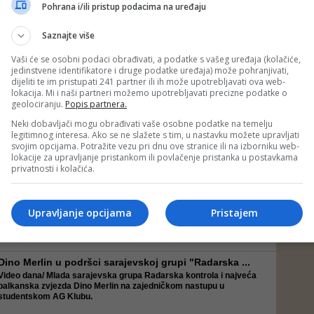
takmičenja X Faktor Adria
Tarik Mulaomerović
i
Adnan Pacoli
,
Pohrana i/ili pristup podacima na uređaju
snimili su svoj prvi spot za pjesmu
"Sarajka"
.
Saznajte više
Vaši će se osobni podaci obrađivati, a podatke s vašeg uređaja (kolačiće,
jedinstvene identifikatore i druge podatke uređaja) može pohranjivati,
Teško i brutalno: Pogledajte kako izgleda kada Mir...
dijeliti te im pristupati 241 partner ili ih može upotrebljavati ova web-
lokacija. Mi i naši partneri možemo upotrebljavati precizne podatke o
Pogledajte kako izgleda kada proslavljena glumica "izgubi
geolociranju.
Popis partnera.
kontrolu". Bend Lollobrigida se nakon pauze vraća na scenu i ima
novi singl! Pjesma "Kontrola" je najozbiljnija i najmračnija pjesma
Neki dobavljači mogu obrađivati vaše osobne podatke na temelju
koju je do sada imao istoi...
legitimnog interesa. Ako se ne slažete s tim, u nastavku možete upravljati
svojim opcijama. Potražite vezu pri dnu ove stranice ili na izborniku web-
lokacije za upravljanje pristankom ili povlačenje pristanka u postavkama
Moj je život Švicarska - Dino Merlin oduševio Zurich
privatnosti i kolačića.
Sinoć je u rasprodanoj dvorani Stadthalle Dietikon održan
pretposljednji ovogodišnji koncert
Dine Merlina
, u sklopu svjetske
turneje "Hotel Nacional".
Upravljanje opcijama
Pristajem
Da je Dino već dobro prihvaćen gost u Diet...
Dino Merlin u podršci sarajevskoj grupi "Radarska ...
Video dana/ Mlada sarajevska grupa Radarska kontrola i najveća
balkanska zvjezda
Dino Merlin
na zajedničkom nastupu u
studentskom AG Klubu.