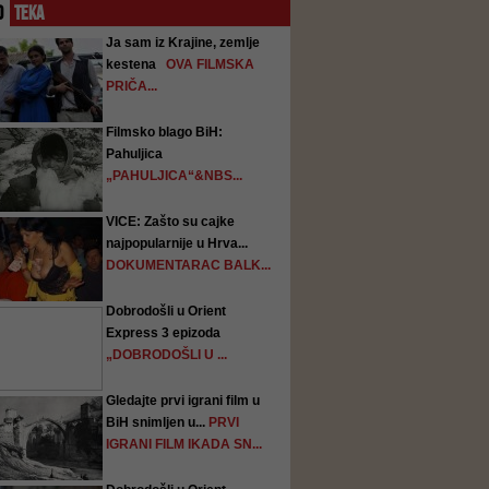
O
TEKA
Ja sam iz Krajine, zemlje
kestena
OVA FILMSKA
PRIČA...
Filmsko blago BiH:
Pahuljica
„PAHULJICA“&NBS...
VICE: Zašto su cajke
najpopularnije u Hrva...
DOKUMENTARAC BALK...
Dobrodošli u Orient
Express 3 epizoda
„DOBRODOŠLI U ...
Gledajte prvi igrani film u
BiH snimljen u...
PRVI
IGRANI FILM IKADA SN...