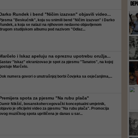
DEP
Darko Rundek i bend "Ničim izazvan" objavili video...
Pjesma
"Beskućnik"
, koju su snimili bend
"Ničim izazvan"
i
Darko
Rundek
, a koja se nalazi na njihovom nedavno objavljenom
drugom studijskom albumu pod nazivom
"Odlaz...
Marčelo i Iskaz apeluju na opreznu upotrebu oružja...
Sastav
"Iskaz"
ekranizovao je spot za pjesmu
"Tanatos"
, na kojoj
gostuje
Marčelo
.
Dok numera govori o unutrašnjoj borbi čovjeka sa osjećanjima,...
Premijera spota za pjesmu "Na rubu plača"
Damir Nikšić
, bosanskohercegovački konceptualni umjetnik,
objavio je oficijelni video za pjesmu
"Na rubu plača"
. Promocija
ov
og muzičkog spota upriličena je danas u sar...