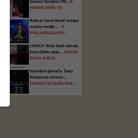
braneći Sarajevo VR...
IZ
ARHIVE DEPO TV!
Kako je Zoran Kesić ismijao
srpske medije ...
U
POSLJEDNJOJ EPI...
LUDILO: Nena Sada opisuje
kako Džeko daje...
KAKAV
BAHO, KAKVI...
Ispovijest pjevača: Šako
Polumenta otvoren...
OTKAKO SU IZAŠLI NJE...