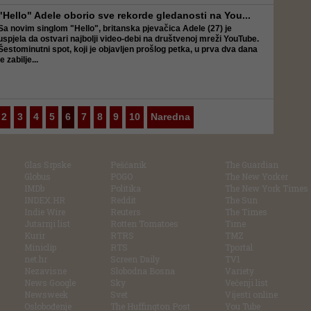
"Hello" Adele oborio sve rekorde gledanosti na You...
Sa novim singlom "Hello", britanska pjevačica
Adele
(27) je
uspjela da ostvari najbolji video-debi na društvenoj mreži YouTube.
Šestominutni spot, koji je objavljen prošlog petka, u prva dva dana
je zabilje...
2
3
4
5
6
7
8
9
10
Naredna
Glas Srpske
Pešćanik
The Guardian
Globus
POGO
The New Yorker
IMDb
Politika
The New York Times
INDEX.HR
Reddit
The Sun
Indie Wire
Reuters
The Times
Jutarnji list
Rotten Tomatoes
Time
Kurir
RTRS
TMZ
Miniclip
RTS
Tportal
net.hr
Screen Daily
TV1
Nezavisne
Slobodna Bosna
Variety
News Google
Sky
Večenji list
Newsweek
Svet
Vijesti online
Oslobođenje
The Huffington Post
You Tube