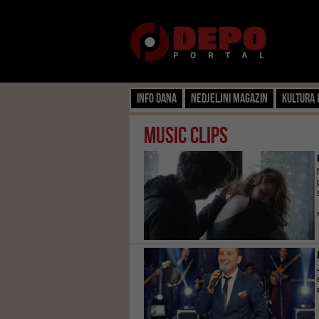
Info dana
Nedjeljni magazin
Kultura 
Music clips
.