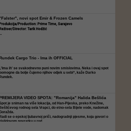
"Falster", novi spot Emir & Frozen Camels
Produkcija/Production: Prime Time, Sarajevo
Režiser/Director:
Tarik Hodžić
..
Rundek Cargo Trio - Ima ih OFFICIAL
„'Ima ih' se svakodnevno puni novim smislovima. Neka i ovaj spot
pomogne da bolje čujemo njihov odjek u sebi“, kaže
Darko
Rundek.
"Ima ih" je treći službeni singl ...
PREMIJERA VIDEO SPOTA: "Romanija" Halida Bešlića
Spot je sniman na više lokacija, od Han-Pijeska, preko Knežine,
Bešlićevog rodnog sela Vrapci, do etno-sela Bijele vode, nadomak
Goražda.
Radi se o epskoj ljubavnoj priči, nadogradnji pjesme, koja govori o
Halidovom povratku u rod...