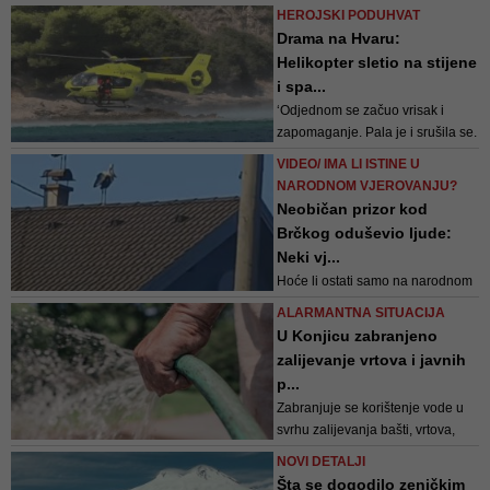
poručila je da će države u regiji
HEROJSKI PODUHVAT
biti istinski sretne tek kada se
Drama na Hvaru:
suoče s prošlošću i priznaju
Helikopter sletio na stijene
genocid počinjen u Srebrenici
i spa...
‘Odjednom se začuo vrisak i
zapomaganje. Pala je i srušila se.
Bila je bez svijesti, potpuno je
VIDEO/ IMA LI ISTINE U
poplavjela, a koža joj je poprimila
NARODNOM VJEROVANJU?
sivu boju‘
Neobičan prizor kod
Brčkog oduševio ljude:
Neki vj...
Hoće li ostati samo na narodnom
vjerovanju ili će se ova šaljiva
ALARMANTNA SITUACIJA
"prognoza" zaista obistiniti
U Konjicu zabranjeno
pokazat će naredni period
zalijevanje vrtova i javnih
p...
Zabranjuje se korištenje vode u
svrhu zalijevanja bašti, vrtova,
zelenih površina, polijevanje
NOVI DETALJI
trotoara i svih ostalih javnih
Šta se dogodilo zeničkim