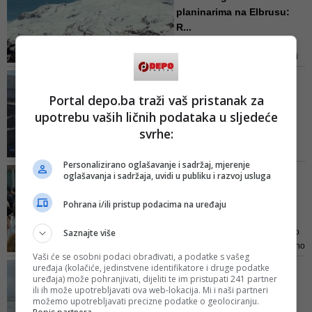
površina
planinarima na Elbrusu:
R...
Naglasio je da ljetni period na
Elbrusu ne znači da su planinari
zaštićeni od naglih i opasnih
IZ POLICIJE POTVRDILI
promjena vremena
Preminuo muškarac iz
Portal depo.ba traži vaš pristanak za
Sarajeva povrijeđen u
upotrebu vaših ličnih podataka u sljedeće
jutrošn...
svrhe:
Nesreća se dogodila otprilike u
7.20 sati, a učestvovali su
Personalizirano oglašavanje i sadržaj, mjerenje
automobil peugeot i teretno vozilo
HAOS KULMINIRA
oglašavanja i sadržaja, uvidi u publiku i razvoj usluga
renault
EES 'pada u vodu'?!
Uzrokuje toliko duga
Pohrana i/ili pristup podacima na uređaju
kašnjenja...
Saznajte više
Brzo rješenje, koje je dozvoljeno
prema propisima EU, nije bilo ono
Vaši će se osobni podaci obrađivati, a podatke s vašeg
što je zamišljeno kada je Sistem
BEZ KONTROLE
uređaja (kolačiće, jedinstvene identifikatore i druge podatke
ulaska/izlaska postepeno uvođen
uređaja) može pohranjivati, dijeliti te im pristupati 241 partner
'Električni romobili nisu
u oktobru i stupio u potpunosti na
ili ih može upotrebljavati ova web-lokacija. Mi i naši partneri
igračke!': Nakon još jed...
možemo upotrebljavati precizne podatke o geolociranju.
snagu 10. aprila
Ono što prvo vide kad im dijete