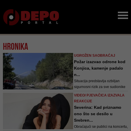
Hronika
UGROŽEN SAOBRAĆAJ
Požar izazvao odrone kod
Konjica, kamenje padalo
n...
Situacija predstavlja ozbiljan
sigurnosni rizik za sve sudionike
u prometu, osobito zbog
VIDEO/ PJEVAČICA IZAZVALA
mogućnosti novih odrona dok
REAKCIJE
požar još nije u potpunosti
Severina: Kad priznamo
stavljen pod nadzor
ono što se desilo u
Srebren...
Obraćajući se publici na koncertu,