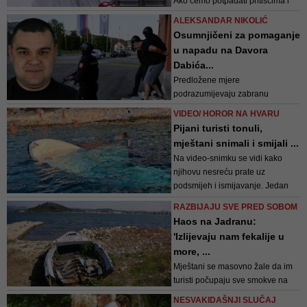
Ako ćemo potpadati pritiscima i
ne donositi ispravne odluke, onda
ALEKSANDAR NIKOLIĆ
ne trebam biti na ovom radnom
Osumnjičeni za pomaganje
mjestu - kaže direktorica
u napadu na Davora
mostarskog JP Komunalno
Dabića...
Predložene mjere
podrazumijevaju zabranu
napuštanja boravišta, oduzimanje
VIDEO/ HOROR NA HVARU
putne isprave, zabranu putovanje,
Pijani turisti tonuli,
obavezno javljanje policiji
mještani snimali i smijali ...
Na video-snimku se vidi kako
njihovu nesreću prate uz
podsmijeh i ismijavanje. Jedan
muškarac turiste pita šta im se
RAZBIJAJU SVE PRED SOBOM
dogodilo te gdje su i od koga
Haos na Jadranu:
iznajmili brodicu
'Izlijevaju nam fekalije u
more, ...
Mještani se masovno žale da im
turisti počupaju sve smokve na
njihovom zemljištu, da im
NESVAKIDAŠNJI SLUČAJ