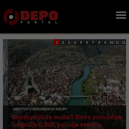
1
2
3
4
5
6
7
8
9
10
11
12
UBISTVO U BOSANSKOJ KRUPI
Supruga ubila muža?! Nova porodična
tragedija u BiH, policija zatekla