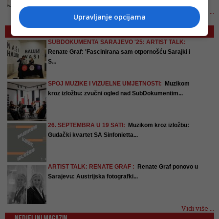
Vidi više ...
Upravljanje opcijama
DEPO ART
SUBDOKUMENTA SARAJEVO '25: ARTIST TALK:
Renate Graf: 'Fascinirana sam otpornošću Sarajki i
S...
SPOJ MUZIKE I VIZUELNE UMJETNOSTI:
Muzikom
kroz izložbu: zvučni ogled nad SubDokumentim...
26. SEPTEMBRA U 19 SATI:
Muzikom kroz izložbu:
Gudački kvartet SA Sinfonietta...
ARTIST TALK: RENATE GRAF :
Renate Graf ponovo u
Sarajevu: Austrijska fotografki...
Vidi više ...
NEDJELJNI MAGAZIN