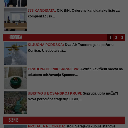
om:
773 KANDIDATA:
CIK BiH: Ovjerene kandidatske liste za
kompenzacijsk...
HRONIKA
1
2
3
':
KLJUČNA PODRŠKA:
Dva Air Tractora gase požar u
Konjicu: U subotu stiž...
u
GRADONAČELNIK SARAJEVA:
Avdić: 'Završeni radovi na
tekućem održavanju Spomen...
UBISTVO U BOSANSKOJ KRUPI:
Supruga ubila muža?!
Nova porodična tragedija u BiH,...
BIZNIS
PRODAJA NE OPADA:
Ko u Sarajevu kupuje stanove