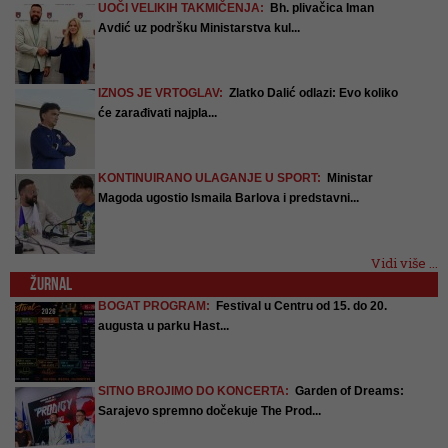
UOČI VELIKIH TAKMIČENJA:
Bh. plivačica Iman
Avdić uz podršku Ministarstva kul...
IZNOS JE VRTOGLAV:
Zlatko Dalić odlazi: Evo koliko
će zarađivati najpla...
KONTINUIRANO ULAGANJE U SPORT:
Ministar
Magoda ugostio Ismaila Barlova i predstavni...
Vidi više ...
ŽURNAL
BOGAT PROGRAM:
Festival u Centru od 15. do 20.
augusta u parku Hast...
SITNO BROJIMO DO KONCERTA:
Garden of Dreams:
Sarajevo spremno dočekuje The Prod...