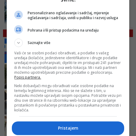
ULAZ BESPLATAN:
Bentbaša Cliff Diving 2026: Dva
dana sporta, muzike ...
Personalizirano oglašavanje i sadržaj, mjerenje
oglašavanja i sadržaja, uvidi u publiku i razvoj usluga
Vidi više ...
Pohrana i/ili pristup podacima na uređaju
Mediji
UVREDE I KLEVETE:
Sporni prilog o 'Majkama
Saznajte više
Srebrenice': RAK pokrenuo p...
Vaši će se osobni podaci obrađivati, a podatke s vašeg
uređaja (kolačiće, jedinstvene identifikatore i druge podatke
uređaja) može pohranjivati, dijeliti te im pristupati 241 partner
DUŠKA JURIŠIĆ NAKON NAPADA NA NOVINARKU BN
ili ih može upotrebljavati ova web-lokacija. Mi i naši partneri
TV-A:
Kao nekadašnja novinarka znam da ovakvi
možemo upotrebljavati precizne podatke o geolociranju.
Popis partnera.
napadi nisu ...
Neki dobavljači mogu obrađivati vaše osobne podatke na
temelju legitimnog interesa. Ako se ne slažete s tim, u
SLOBODA MEDIJA PONOVO NA UDARU:
BH Novinari:
nastavku možete upravljati svojim opcijama. Potražite vezu pri
Hitno istražiti napad na ekipu BN telev...
dnu ove stranice ili na izborniku web-lokacije za upravljanje
pristankom ili povlačenje pristanka u postavkama privatnosti i
kolačića.
VIDEO/ HAOS NA SNIMANJU PRILOGA:
Napadnuta
novinarka i ekipa BN televizije, nazvao je...
Pristajem