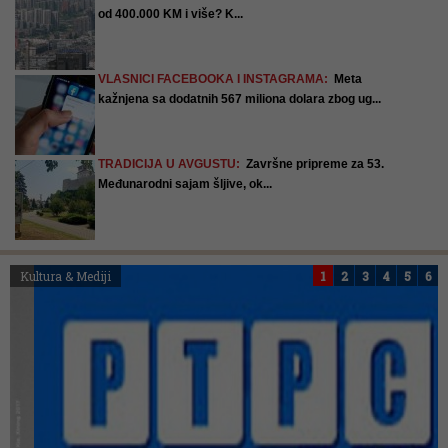
od 400.000 KM i više? K...
VLASNICI FACEBOOKA I INSTAGRAMA:
Meta
kažnjena sa dodatnih 567 miliona dolara zbog ug...
TRADICIJA U AVGUSTU:
Završne pripreme za 53.
Međunarodni sajam šljive, ok...
Kultura & Mediji
1
2
3
4
5
6