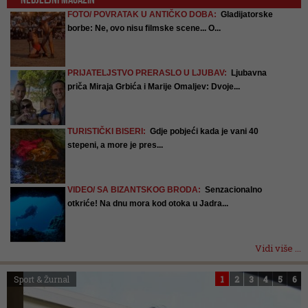
FOTO/ POVRATAK U ANTIČKO DOBA:
Gladijatorske
borbe: Ne, ovo nisu filmske scene... O...
PRIJATELJSTVO PRERASLO U LJUBAV:
Ljubavna
priča Miraja Grbića i Marije Omaljev: Dvoje...
TURISTIČKI BISERI:
Gdje pobjeći kada je vani 40
stepeni, a more je pres...
VIDEO/ SA BIZANTSKOG BRODA:
Senzacionalno
otkriće! Na dnu mora kod otoka u Jadra...
Vidi više ...
Sport & Žurnal
1
2
3
4
5
6