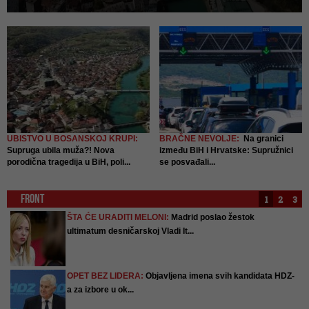
beživotno tijelo muškarca
UBISTVO U BOSANSKOJ KRUPI:
BRAČNE NEVOLJE:
Na granici
Supruga ubila muža?! Nova
između BiH i Hrvatske: Supružnici
porodična tragedija u BiH, poli...
se posvađali...
FRONT
1
2
3
ŠTA ĆE URADITI MELONI:
Madrid poslao žestok
ultimatum desničarskoj Vladi It...
a
OPET BEZ LIDERA:
Objavljena imena svih kandidata HDZ-
a za izbore u ok...