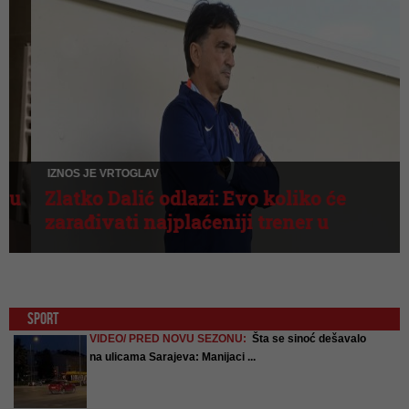
IZNOS JE VRTOGLAV
Zlatko Dalić odlazi: Evo koliko će
zarađivati najplaćeniji trener u
hrvatskoj historiji
SPORT
VIDEO/ PRED NOVU SEZONU:
Šta se sinoć dešavalo
na ulicama Sarajeva: Manijaci ...