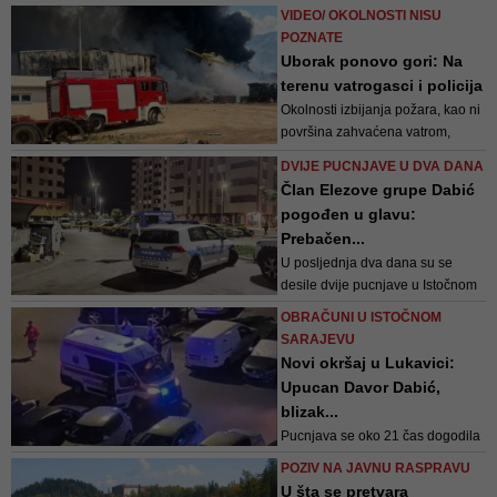
knjigu magistrana Medicinskog
VIDEO/ OKOLNOSTI NISU
fakulteta. Tada je to obrazloženo
POZNATE
na način da nije ispunila uslove
Uborak ponovo gori: Na
za sticanje zvanja
terenu vatrogasci i policija
Okolnosti izbijanja požara, kao ni
površina zahvaćena vatrom,
zasad nisu poznate. Više
DVIJE PUCNJAVE U DVA DANA
informacija očekuje se nakon
Član Elezove grupe Dabić
intervencije nadležnih službi
pogođen u glavu:
Prebačen...
U posljednja dva dana su se
desile dvije pucnjave u Istočnom
Sarajevu. Prvo je Đorđe Ždrale
OBRAČUNI U ISTOČNOM
ranio Kostu Pandurevića, a onda
SARAJEVU
je nepoznati muškarac upucao
Novi okršaj u Lukavici:
Davora Dabića
Upucan Davor Dabić,
blizak...
Pucnjava se oko 21 čas dogodila
i Hilandarskoj ulici, a napadač je
POZIV NA JAVNU RASPRAVU
pobjegao
U šta se pretvara