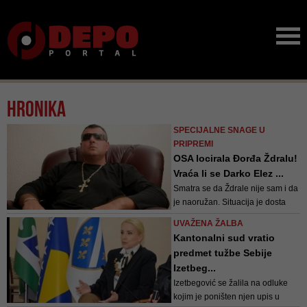
Hronika
SPECIJALNE SNAGE U
PRIPREMI
OSA locirala Đorđa Ždralu!
Vraća li se Darko Elez ...
Smatra se da Ždrale nije sam i da
je naoružan. Situacija je dosta
komplikovana i mogla bi imati
UVAŽENA ŽALBA
ozbiljne posljedice ukoliko bi se
Kantonalni sud vratio
pokušao uhapsiti
predmet tužbe Sebije
Izetbeg...
Izetbegović se žalila na odluke
kojim je poništen njen upis u