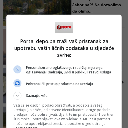
Jahorina?! Ne dozvolimo
da olimp...
Građani Jahorine pozivaju
javnost na javnu raspravu: „Ne
dozvolimo da olimpijska planina
VIDEO/ UBISTVO U STAROM
postane još jedno apartmansko
GRADU
Portal depo.ba traži vaš pristanak za
naselje!“
Supruga ubijenog Harisa
upotrebu vaših ličnih podataka u sljedeće
Babića kroz suze
svrhe:
ispričala...
"Nije se pomjerio i nije ga puštao.
Personalizirano oglašavanje i sadržaj, mjerenje
Haris je govorio da će umrijeti, on
ZAVRŠENA KRIMINALISTIČKA
oglašavanja i sadržaja, uvidi u publiku i razvoj usluga
mu je govorio da neće, da se ima
OBRADA
za šta boriti. Mi smo ga čuvali da
'Otribili smo mi vas ustaše
Pohrana i/ili pristup podacima na uređaju
se ne pomjera, da bude na boku,
iz BiH': Policija u Vi...
da se drži rana"
U komentaru se navodi "otribili
Saznajte više
smo mi vas ustaše iz BiH,
Vaši će se osobni podaci obrađivati, a podatke s vašeg
pogotovo smo vas klali u Srednjoj
NA MAGISTRALNOM PUTU M-
uređaja (kolačiće, jedinstvene identifikatore i druge podatke
Bosni, i sve je naše, i Europa će
uređaja) može pohranjivati, dijeliti te im pristupati 241 partner
18
biti još malo, kretenu vlaški
ili ih može upotrebljavati ova web-lokacija. Mi i naši partneri
Nova nesreća na bh.
možemo upotrebljavati precizne podatke o geolociranju.
porrvaceni, i klat ćemo vam
cestama, dijelovi