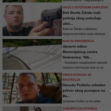
saobraćajnice - naglašavaju iz
Ministarstva saobraćaja KS
HAOS U ISTOČNOM SARAJEVU
Dok Đorđa Ždralu traži
policija zbog pokušaja
ubis...
Kako je Ždrale u bjekstvu,
njegova porodica sada strahuje
od odmazde
NAKON PRIVOĐENJA
Upravni odbor
Memorijalnog centra
Srebrenica: 'Nik...
- Smatramo neophodnim ispraviti
netačne informacije koje su se
pojavile u javnom prostoru i koje
VIDEO/ ISTRAGA SE
Upravni odbor dovode u vezu s
NASTAVLJA
navedenim spiskom - navedeno
Davudu Puškiću određen
je u saopćenju
pritvor zbog pucnjave na
Ba...
Sulejman Puškić je bio akter
sukoba kod Latinske ćuprije.
SUBSPECIJALISTKINJA