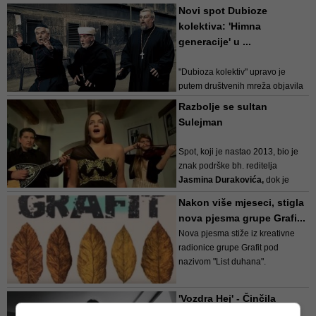
jednom šalje jasnu poruku svim
Novi spot Dubioze
slušateljima i budućim, mladim
kolektiva: 'Himna
nadama: “Vjerujem u mlade ljude
generacije' u ...
i ...
"Dubioza kolektiv" upravo je
putem društvenih mreža objavila
novi službeni singl i spot!
Razbolje se sultan
Sulejman
“Himna generacije” prvi je singl s
novog albuma koji će svjetlo dana
Spot, koji je nastao 2013, bio je
ugledati krajem ove god...
znak podrške bh. reditelja
Jasmina Durakovića,
dok je
pjesma
Aka Hukelić
obradao
Nakon više mjeseci, stigla
staru sevdalinku „Razbolje se
nova pjesma grupe Grafi...
sultan Sulejman“.
Nova pjesma stiže iz kreativne
radionice grupe Grafit pod
...
nazivom "List duhana".
Muziku za pjesmu uradio je
'Vozdra Hej' - Činčila
Jasmin Vesnić
, autor teksta je
objavila spot za novu