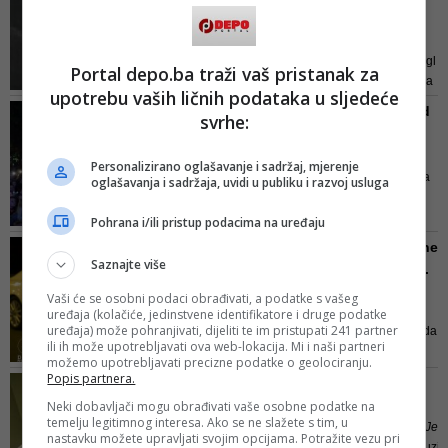
Bakir Hadžiomerović
, a
pjesm...
aranžman i produkciju...
Sarajevski funk-rock sastav
Činčila objavljuje svoj četvrti singl
Portal depo.ba traži vaš pristanak za
sa njihovog debitantskog albuma
upotrebu vaših ličnih podataka u sljedeće
"Šta Znam".
Eldin Huseinbegović pred
svrhe:
Spot je sniman u prostorijama
hiljadama fanova
galerije Collegium Artisticum.
predstav...
Ideja spota je prikazivanje
Personalizirano oglašavanje i sadržaj, mjerenje
Bh. pjevač snimio je novi spot za
oglašavanja i sadržaja, uvidi u publiku i razvoj usluga
ovozemaljske ljepote k...
svoju novu baladu "Za kraj".
Eldin Husinbegović
spot je
Pohrana i/ili pristup podacima na uređaju
premijerno predstavio na
Dragana Mirković kakvu ne
koncertu u Tešnju, pred nekoliko
Saznajte više
poznajete: Pjevačica tot...
hiljada oduševljenih fanova.
Nakon deset godina i pjesme
Vaši će se osobni podaci obrađivati, a podatke s vašeg
„Život moj“,
Dragana Mirković
i
uređaja (kolačiće, jedinstvene identifikatore i druge podatke
uređaja) može pohranjivati, dijeliti te im pristupati 241 partner
Daniel Đokić
riješili su ponovo da
ili ih može upotrebljavati ova web-lokacija. Mi i naši partneri
udruže snage u pjesmi
možemo upotrebljavati precizne podatke o geolociranju.
„Trovanje“. Da su dobro odlučili
Popis partnera.
Još jednom DARKO
nakon deset dana od promocije
JELISIĆ BAND
Neki dobavljači mogu obrađivati vaše osobne podatke na
na YouTub...
temelju legitimnog interesa. Ako se ne slažete s tim, u
Gledajte novi spot grupe
Darko Jeli
nastavku možete upravljati svojim opcijama. Potražite vezu pri
koji vodi istoimeni sarajevski muziča