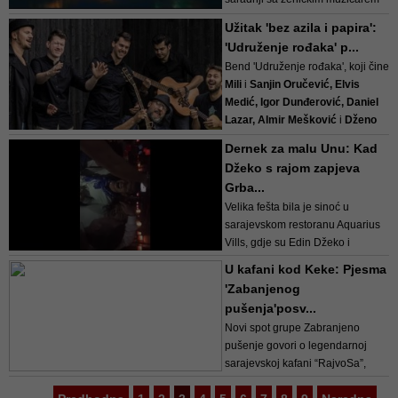
Sajidom Jusićem,
horom Druge
Užitak 'bez azila i papira':
gimnazije u Zenici i produkcijom
'Udruženje rođaka' p...
RuvexMusic, poklanja svim
Bend 'Udruženje rođaka', koji čine
Bosancima i Hercegovcima
Mili
i
Sanjin Oručević, Elvis
pjesmu i videospot ...
Medić, Igor Dunđerović, Daniel
Lazar, Almir Mešković
i
Dženo
Mujić
, a koji dolazi iz Norveške,
Dernek za malu Unu: Kad
uskoro će svoj novi a...
Džeko s rajom zapjeva
Grba...
Velika fešta bila je sinoć u
sarajevskom restoranu Aquarius
Vills, gdje su Edin Džeko i
njegova supruga Amra sinoć
U kafani kod Keke: Pjesma
slavili prvi rođendan kćerkice
'Zabanjenog
Une.
pušenja'posv...
Novi spot grupe Zabranjeno
Zabavi je prisustvovalo više od
pušenje govori o legendarnoj
200 zvanica, a među njima su bili
sarajevskoj kafani “RajvoSa”,
Zmaje...
poznatijoj kao kafana “Kod Keke”,