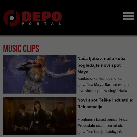
Music clips
Naša ljubav, naša kuća -
pogledajte novi spot
Maye...
Kantautorka, kompozitorka i
pjevačica
Maya Sar
objavila je
Live video spot za singl “Naša
ljubav, naša kuća”, koji donosi
Novi spot Teške industrije:
kadrove koncerta u Beogradu,
Reklamacija
koji je ova muzičarka sa svojim
bendom održala u februaru ov...
Frontmen i basist benda,
Ivica
Propadalo
odabirom mlade
pjevačice
Lucije Lučić,
još