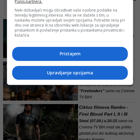
Popis partnera.
CTV BiH!
Neki dobavljači mogu obrađivati vaše osobne podatke na
temelju legitimnog interesa. Ako se ne slažete s tim, u
Slavni glumac
Lord Richard
nastavku možete upravljati svojim opcijama. Potražite vezu pri
Film dana CTV BiH : Uski
dnu ove stranice ili na izborniku web-lokacije za upravljanje
Attenborough,
poznat po
prolaz
pristankom ili povlačenje pristanka u postavkama privatnosti i
ulogama u kultnim filmovima
kolačića.
Večeras (14.09.) u 20:15
za vas
izdvajamo film
„Uski prolaz“.
Pristajem
„Uski prolaz“
(originalni naziv
„Narrow Margin“
) u režiji
Film dana CTV:
Freeloaders
Upravljanje opcijama
Večeras (11.09.) u 20:15
za vas
izdvajamo urnebesnu komediju
"Freeloaders"
samo na Cinema
TV BiH!
Ciklus filmova Rambo -
Dan Rosen
, zajedno sa
Davidom
First Blood Part I, II i III
Gibbsom
, autor je ove...
Sinoć (07.09.) u 20:15
samo na
Cinema TV BiH imali ste priliku
gledati prvi dio kultnog akcionog
klasika Rambo.