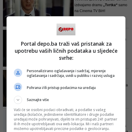
izdvajamo dramu
„Tvrtka“
samo
na Cinema TV BiH!
„
Tvrtka“
(originalni naziv
Film dana CTV: Gangster
Večeras (18.09.) u 20:15
za vas
Portal depo.ba traži vaš pristanak za
izdvajamo izvanrednu dramu
upotrebu vaših ličnih podataka u sljedeće
"Citizen Gangster"
samo na
svrhe:
Cinema TV BiH
!
Drama iz 2011.godine donosi
žeštoku priču o jednom od
Personalizirano oglašavanje i sadržaj, mjerenje
Film dana CTV: Marina
najozloglašeni...
oglašavanja i sadržaja, uvidi u publiku i razvoj usluga
(2013)
Marina
, istaknutog filmskog pisca
Pohrana i/ili pristup podacima na uređaju
i redatelja
Stijn Coninxa
, je film
koji obrađuje istinitu priču o
Saznajte više
mladom italijanskom imigrantu,
Rocco Granati
, sinu rudara...
Vaši će se osobni podaci obrađivati, a podatke s vašeg
Film dana CTV BiH :
uređaja (kolačiće, jedinstvene identifikatore i druge podatke
uređaja) može pohranjivati, dijeliti te im pristupati 241 partner
Chaplin
ili ih može upotrebljavati ova web-lokacija. Mi i naši partneri
Večeras (15.09.) u 20:15
za vas
možemo upotrebljavati precizne podatke o geolociranju.
izdvajamo film „Chaplin“ samo na