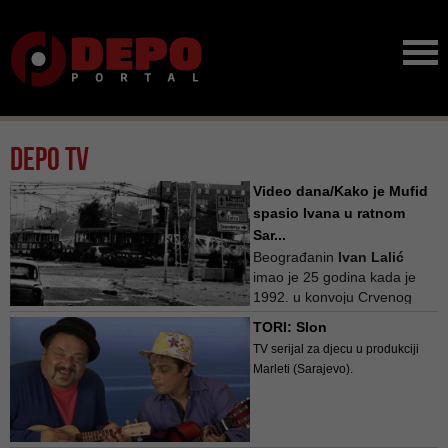
Depo TV
Video dana/Kako je Mufid
spasio Ivana u ratnom
Sar...
Beograđanin
Ivan Lalić
imao je 25 godina kada je
1992. u konvoju Crvenog
krsta te&scar...
TORI: Slon
TV serijal za djecu u produkciji
Marleti (Sarajevo).