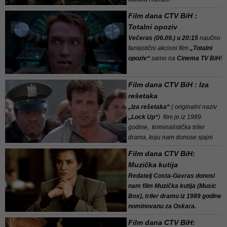
Film dana CTV BiH :
U prvom dijelu
Rambo
akcionih
Totalni opoziv
filmova, bivši član Zelenih beretki
Večeras (06.09.) u 20:15
naučno
Joh...
fantastični akcioni film
„Totalni
opoziv“
samo na
Cinema TV BiH
!
Film nominovan za dva Oskara,
Film dana CTV BiH : Iza
sedam osvojenih nagrada i više...
rešetaka
„Iza rešetaka“
( originalni naziv
„Lock Up“
) film je iz 1989.
godine, kriminalistička triler
drama, koju nam donose sjajni
autori
Richard Smith, i Hentry
Film dana CTV BiH:
Rosenb...
Muzička kutija
Redatelj
Costa-Gavras
donosi
nam film Muzička kutija (Music
Box), triler dramu iz 1989 godine
nominovanu za
Oskara.
Redatelj, oskarovac, iza sebe
Film dana CTV BiH:
ima niz uspješnih projekata a