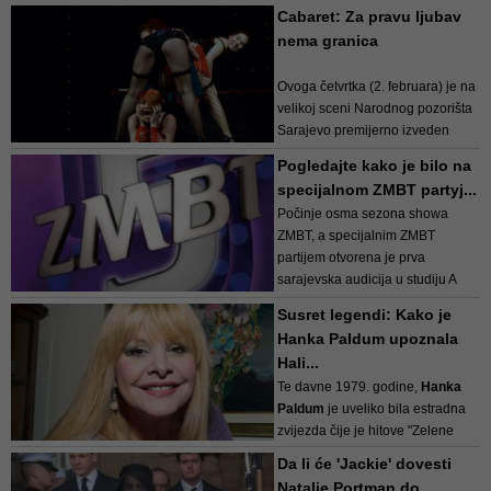
obrađuje aktuelne teme iz oblasti
Cabaret: Za pravu ljubav
medicine, psihologije, farmacije,
nema granica
ishrane, rekreacije, a konc...
Ovoga četvrtka (2. februara) je na
velikoj sceni Narodnog pozorišta
Sarajevo premijerno izveden
spektakularni domaći mjuzikl
Pogledajte kako je bilo na
„Cabaret: Za pravu ljubav nema
specijalnom ZMBT partyj...
granica“ u režiji
Jasmina
Počinje osma sezona showa
Durakovića.
Ovaj istinski i ...
ZMBT, a specijalnim ZMBT
partijem otvorena je prva
sarajevska audicija u studiju A
Hayat tv-a.
Susret legendi: Kako je
Hanka Paldum upoznala
Na prvoj audiciji, tj. ZMBT partyju,
Hali...
prisustvovali su mnogi prijašnji
Te davne 1979. godine,
Hanka
učesnici ovog takmičenja. A ako
Paldum
je uveliko bila estradna
ste je...
zvijezda čije je hitove "Zelene
oči", "Voljela sam" i druge, pjevala
Da li će 'Jackie' dovesti
cijela Jugoslavija.
Natalie Portman do