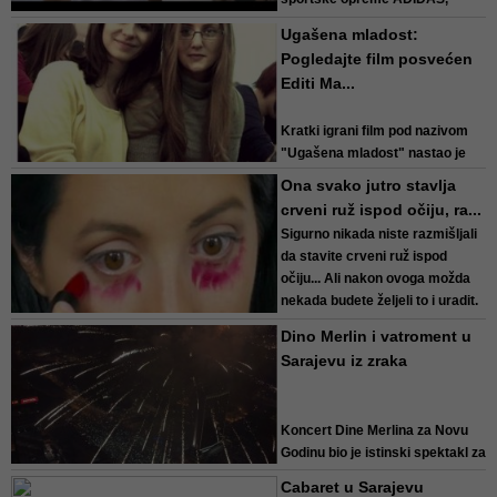
snimio je njemački student
Ugašena mladost:
Eugen Mehrer
. Reklama je
Pogledajte film posvećen
nadahnuta istinitom pričom iz
Editi Ma...
života samog studenta -
njegovim...
Kratki igrani film pod nazivom
"Ugašena mladost" nastao je
kao posveta tragično stradalim
Ona svako jutro stavlja
studenticama
Editi Malkoč
i
crveni ruž ispod očiju, ra...
Selmi Agić
, koje su život
Sigurno nikada niste razmišljali
izbgubile pod točkovima
da stavite crveni ruž ispod
sumanuto jurećeg a...
očiju... Ali nakon ovoga možda
nekada budete željeli to i uradit.
Dino Merlin i vatroment u
Ovaj jednostavni trik vam može
Sarajevu iz zraka
pomoći da se riješite
podočnjaka. Mnogo je jeftin i
većini ide u...
Koncert
Dine Merlina
za Novu
Godinu bio je istinski spektakl za
100 000 ljudi koji su na njemu
Cabaret u Sarajevu