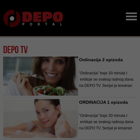
Depo TV
Ordinacija 2 epizoda
“Ordinacija” traje 30 minuta I
emituje se svakog radnog dana
na DEPO TV. Serijal je kreairan
kao edukativna forma koja
obrađuje aktuelne teme iz oblasti
ORDINACIJA 1 epizoda
medicine, psihologije, farmacije,
ishrane, rekreacije, a konc...
“Ordinacija” traje 30 minuta I
emituje se svakog radnog dana
na DEPO TV. Serijal je kreairan
kao edukativna forma koja