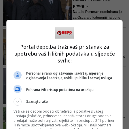
prvog...
Te godine započela je i svoju
Natalie Portman
nominirana je
veliku Jugoslovensk...
za Oscara u kategoriji najbolje
ženske uloge u filmu 'Jackie'.
Njen dvorac iz snova:
Mlada holivudska glumica
Zavirite u luksuznu vilu
utjelovila je lik slavne i
Sek...
Portal depo.ba traži vaš pristanak za
kontraverzne prve dame SAD-a
Popularna folk pjevačica i
upotrebu vaših ličnih podataka u sljedeće
Jackie Kennedy
a bro...
novopečena majka
Seka Aleksić
svrhe:
uživa u svom porodičnom domu
koji je izgradila daleko od
Djevojka ga naljutila pa
Personalizirano oglašavanje i sadržaj, mjerenje
gradske gužve, u mirnom dijelu
završila u kontejneru!
oglašavanja i sadržaja, uvidi u publiku i razvoj usluga
Stare Pazove, gdje živi sa
Snimak dolazi iz Rusije, a
suprugim
Veljkom Piljkićem
i
Pohrana i/ili pristup podacima na uređaju
prikazuje muškarca i ženu
sinom Jakov...
nakon prepirke koja je, očito,
Saznajte više
bila žustra.
Znate li kako je izgledala
Vaši će se osobni podaci obrađivati, a podatke s vašeg
I dok ona pokušava otići, on
uređaja (kolačiće, jedinstvene identifikatore i druge podatke
svadba Željka Joksimovi...
kreće za njom, hvata je rukama,
uređaja) može pohranjivati, dijeliti te im pristupati 241 partner
Vjenčanja poznatih ličnosti sa
podiže i vidno ljut ubacuje u -
ili ih može upotrebljavati ova web-lokacija. Mi i naši partneri
regionalne javne scene, a