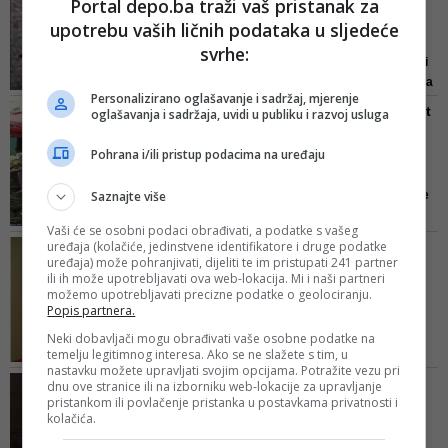
Portal depo.ba traži vaš pristanak za
ovgodišnji Weekend Media
(2011)
upotrebu vaših ličnih podataka u sljedeće
Festival u Rovinju.
svrhe:
Smrt velikog glumca, reditelja i
producenta
Ljubiše Samardžića
Personalizirano oglašavanje i sadržaj, mjerenje
potresla je čitav region. U svojoj
TRIP 2: Vas dvije ćete ubit
oglašavanja i sadržaja, uvidi u publiku i razvoj usluga
stalnoj rubrici Retrovizor DEPO
poslom u Njemačkoj 10
TV vas podsjeća na intervju koji
Pohrana i/ili pristup podacima na uređaju
je Ljubiša, zajedno sa suprugom
Pogledajte deseti klip iz druge
Mirom...
Saznajte više
epizode domaće TV/web igrane
serije “TRIP: Ta sjajna
Vaši će se osobni podaci obrađivati, a podatke s vašeg
putovanja” pod nazivom “Miki i
uređaja (kolačiće, jedinstvene identifikatore i druge podatke
TRIP 2: Lijepa si, lijepa si
Mekelini” na DEPO TV.
uređaja) može pohranjivati, dijeliti te im pristupati 241 partner
ili ih može upotrebljavati ova web-lokacija. Mi i naši partneri
možemo upotrebljavati precizne podatke o geolociranju.
Popis partnera.
Pogledajte sedmi klip iz druge
Mik je pjevač narodne muzike
epizode “TRIP: Ta sjajna
koji poneka...
Neki dobavljači mogu obrađivati vaše osobne podatke na
putovanja” pod nazivom “Miki i
temelju legitimnog interesa. Ako se ne slažete s tim, u
nastavku možete upravljati svojim opcijama. Potražite vezu pri
Mikelini” na DEPO TV. U njemu
TRIP 2: Miki pokazuje
dnu ove stranice ili na izborniku web-lokacije za upravljanje
imate priliku gledati
Nedima
pristankom ili povlačenje pristanka u postavkama privatnosti i
svoje pjevačko-maserske
Malkočevića
i atraktivnu
Jas...
kolačića.
vješ...