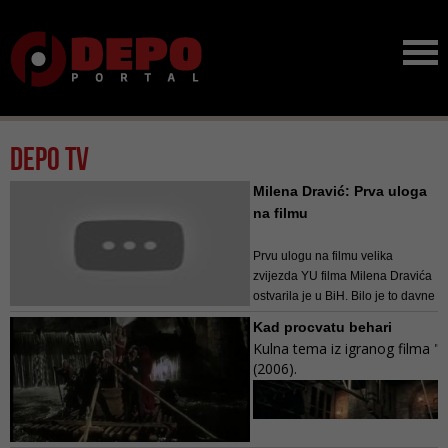
Depo TV
Milena Dravić: Prva uloga
na filmu
Prvu ulogu na filmu velika
zvijezda YU filma Milena Dravića
ostvarila je u BiH. Bilo je to davne
1959. godine u filmu Františeka
Kad procvatu behari
Čapa "Vrata ostaju otvorena". Tu
Kulna tema iz igranog filma "
je igrala djevojku u koju se zaljubi
(2006).
mladi delikvent Petar...