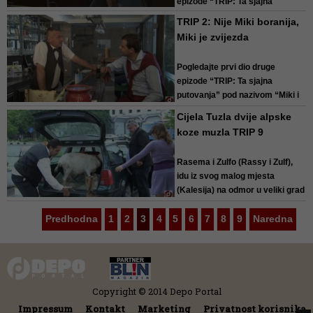
epizode “TRIP: Ta sjajna
putovanja” pod nazivom “Miki i
TRIP 2: Nije Miki boranija,
Mekelini” na DEPO TV.
Miki je zvijezda
Mik je pjevač narodne muzike
Pogledajte prvi dio druge
koji ponekad zabavlja trenera i
epizode “TRIP: Ta sjajna
nogom...
putovanja” pod nazivom “Miki i
Mekelini” na DEPO TV.
Cijela Tuzla dvije alpske
koze muzla TRIP 9
Mik je pjevač narodne muzike
koji ponekad zabavlja trenera i
Rasema i Zulfo (Rassy i Zulf),
nogometaše jednog...
idu iz svog malog mjesta
(Kalesija) na odmor u veliki grad
(Tuzla), Budući da su i sami
Predhodna
1
2
3
4
5
vlasnici malog prenoćišta, žele
6
7
8
9
Naredna
usput da pokupe iskustva
većih hotela ...
Copyright © 2014 Depo Portal
Impressum
Kontakt
Marketing
Privatnost korisnika