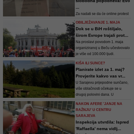
slobodna popodneva! Evo
...
Za nadati se da će online protest
„Slobodni za praznike!“ prerasti u
OBILJEŽAVANJE 1. MAJA
kontinuiranu radničku borbu za
Dok se u BiH roštiljalo,
svoja prava, kao i da će
širom Evrope trajali prot...
tradicionalne prvomajske teferiče
Na proslavi povodom 1. maja
u BiH konačno zamijeniti krik na
organiziranoj u Beču učestvovalo
ulicama... Jer bez toga sve će i
je više od 100.000 ljudi.
dalje biti samo "mrtvo slovo na ...
Predsjednik Socijaldemokratske
KIŠA ILI SUNCE?
Partije Christian Kern tom prilikom
Planirate izlet za 1. maj?
kritizirao je namjeru vlade da
Provjerite kakvo vas vr...
poveća sedmični fond radnih sati
U Sarajevu prijepodne sunčano,
više oblačnosti očekuje se u
drugoj polovini dana. U
poslijepodnevnim satima lokalno
NAKON AFERE 'JANJE NA
je moguć kratkotrajan pljusak
RAŽNJU' U CENTRU
kiše. Najviša dnevna temperatura
SARAJEVA
zraka kretaće se oko 27 stepeni
Inspekcija utvrdila: Ispred
'Raffaella' nema vidlj...