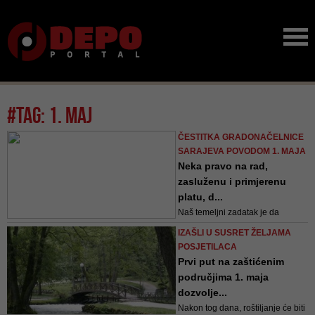
#tag: 1. maj
ČESTITKA GRADONAČELNICE
SARAJEVA POVODOM 1. MAJA
Neka pravo na rad,
zasluženu i primjerenu
platu, d...
Naš temeljni zadatak je da
afirmišemo rad, stvaramo
IZAŠLI U SUSRET ŽELJAMA
povoljniji poslovni ambijent,
POSJETILACA
nastavimo ulagati u znanje, u cilju
Prvi put na zaštićenim
bolje, naprednije i humanije
područjima 1. maja
budućnosti našeg grada, svih
dozvolje...
naših građanki i građana, a
Nakon tog dana, roštiljanje će biti
posebno naših budućih