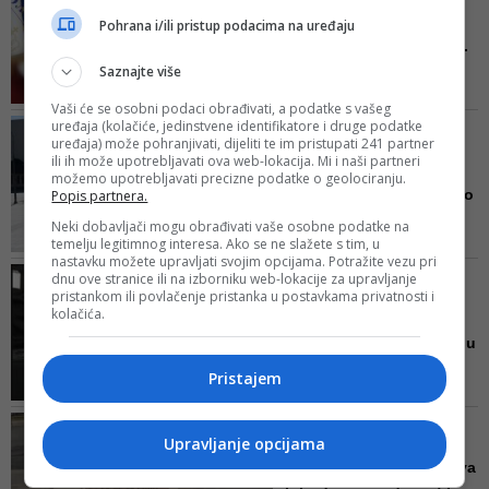
Republika Srpska planira
Pohrana i/ili pristup podacima na uređaju
proširen policijski čas u...
Saznajte više
Na pitanje kada bi u Republici
Srpskoj mogao biti ukinut
Vaši će se osobni podaci obrađivati, a podatke s vašeg
policijski čas, Lukač je odgovorio
uređaja (kolačiće, jedinstvene identifikatore i druge podatke
SVE ZABRANE PRODUŽENE
da sve zavisi od epidemiološke
uređaja) može pohranjivati, dijeliti te im pristupati 241 partner
JOŠ 14 DANA
situacije i discipline građana
ili ih može upotrebljavati ova web-lokacija. Mi i naši partneri
Nema popuštanja u RS:
možemo upotrebljavati precizne podatke o geolociranju.
'Nismo htjeli da donesemo
Popis partnera.
ni...
Neki dobavljači mogu obrađivati vaše osobne podatke na
temelju legitimnog interesa. Ako se ne slažete s tim, u
Od sutra osobe starije od 65
nastavku možete upravljati svojim opcijama. Potražite vezu pri
godina i više imaće svaki radni
VIDEO/ NAJPOPULARNIJA
dnu ove stranice ili na izborniku web-lokacije za upravljanje
dan od 7 do 10 časova
pristankom ili povlačenje pristanka u postavkama privatnosti i
PJESMA ZA 1. MAJ
dozvoljenu šetnju, uz poštovanje
kolačića.
Brano Jakubović:
svih mjera distance, da nije
Radnička klasa ne odlazi u
dozvoljeno grupisanje, da nose
raj, o...
maske i sve ono što predlaže
Pristajem
S obzirom na prvomajske
struka
praznike, već godinama na
FOTO DOKUMENT/ KRIK BEZ
društvenim mrežama
Upravljanje opcijama
GLASA
najšerovanija numera je „Prvi
Gazda im dozvolio čak dva
maj“ ove sjajne grupe