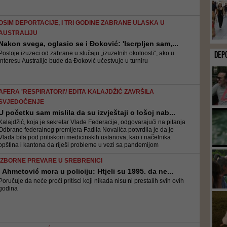
OSIM DEPORTACIJE, I TRI GODINE ZABRANE ULASKA U
AUSTRALIJU
Nakon svega, oglasio se i Đoković: 'Iscrpljen sam,...
Postoje izuzeci od zabrane u slučaju „izuzetnih okolnosti“, ako u
DEP
interesu Australije bude da Đoković učestvuje u turniru
AFERA 'RESPIRATORI'/ EDITA KALAJDŽIĆ ZAVRŠILA
SVJEDOČENJE
U početku sam mislila da su izvještaji o lošoj nab...
Kalajdžić, koja je sekretar Vlade Federacije, odgovarajući na pitanja
Odbrane federalnog premijera Fadila Novalića potvrdila je da je
Vlada bila pod pritiskom medicinskih ustanova, kao i načelnika
opština i kantona da riješi probleme u vezi sa pandemijom
IZBORNE PREVARE U SREBRENICI
I Ahmetović mora u policiju: Htjeli su 1995. da ne...
Poručuje da neće proći pritisci koji nikada nisu ni prestalih svih ovih
godina