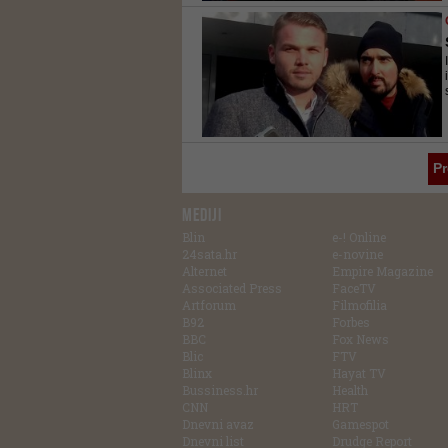
P
MEDIJI
Blin
e-! Online
24sata.hr
e-novine
Alternet
Empire Magazine
Associated Press
FaceTV
Artforum
Filmofilia
B92
Forbes
BBC
Fox News
Blic
FTV
Blinx
Hayat TV
Bussiness.hr
Health
CNN
HRT
Dnevni avaz
Gamespot
Dnevni list
Drudge Report