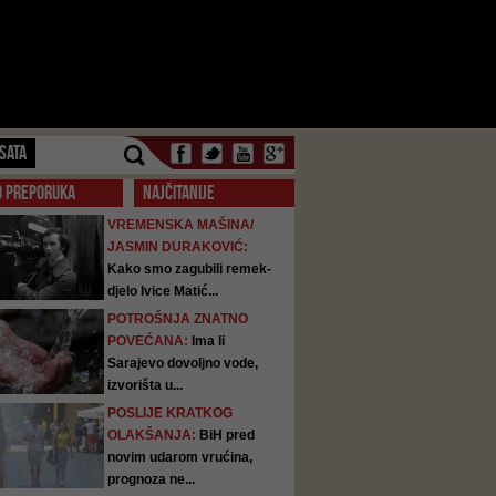
SATA
O PREPORUKA
NAJČITANIJE
VREMENSKA MAŠINA/
JASMIN DURAKOVIĆ:
Kako smo zagubili remek-
djelo Ivice Matić...
POTROŠNJA ZNATNO
POVEĆANA:
Ima li
Sarajevo dovoljno vode,
izvorišta u...
POSLIJE KRATKOG
OLAKŠANJA:
BiH pred
novim udarom vrućina,
prognoza ne...