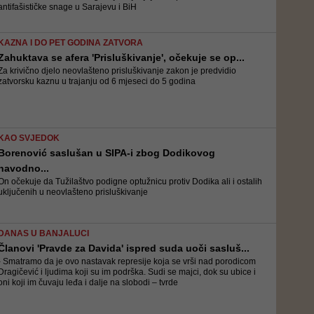
antifašističke snage u Sarajevu i BiH
KAZNA I DO PET GODINA ZATVORA
Zahuktava se afera 'Prisluškivanje', očekuje se op...
Za krivično djelo neovlašteno prisluškivanje zakon je predvidio
zatvorsku kaznu u trajanju od 6 mjeseci do 5 godina
KAO SVJEDOK
Borenović saslušan u SIPA-i zbog Dodikovog
navodno...
On očekuje da Tužilaštvo podigne optužnicu protiv Dodika ali i ostalih
uključenih u neovlašteno prisluškivanje
DANAS U BANJALUCI
Članovi 'Pravde za Davida' ispred suda uoči sasluš...
- Smatramo da je ovo nastavak represije koja se vrši nad porodicom
Dragičević i ljudima koji su im podrška. Sudi se majci, dok su ubice i
oni koji im čuvaju leđa i dalje na slobodi – tvrde