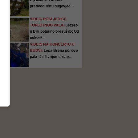
Apsolutni rekorder
predvodi listu dugovječ...
VIDEO/ POSLJEDICE
TOPLOTNOG VALA:
Jezero
u BiH potpuno presušilo: Od
nekolik...
VIDEO/ NA KONCERTU U
BUDVI:
Lepa Brena ponovo
pala: Je li vrijeme za p...