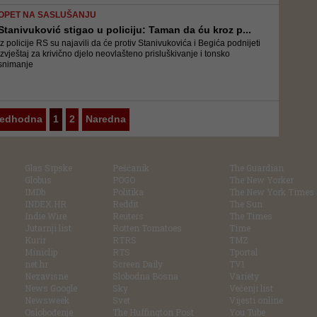
OPET NA SASLUŠANJU
Stanivuković stigao u policiju: Taman da ću kroz p...
Iz policije RS su najavili da će protiv Stanivukovića i Begića podnijeti
izvještaj za krivično djelo neovlašteno prisluškivanje i tonsko
snimanje
redhodna
1
2
Naredna
Glas Srpske
Pešćanik
The Guardian
Globus
POGO
The New Yorker
IMDb
Politika
The New York Times
INDEX.HR
Reddit
The Sun
Indie Wire
Reuters
The Times
Jutarnji list
Rotten Tomatoes
Time
Kurir
RTRS
TMZ
Miniclip
RTS
Tportal
net.hr
Screen Daily
TV1
Nezavisne
Slobodna Bosna
Variety
News Google
Sky
Večenji list
Newsweek
Svet
Vijesti online
Oslobođenje
The Huffington Post
You Tube