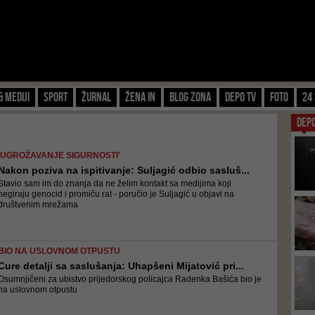
& Mediji
Sport
Žurnal
Žena IN
Blog zona
Depo TV
FOTO
24 
DEP
'UGROŽAVANJE SIGURNOSTI'
Nakon poziva na ispitivanje: Suljagić odbio sasluš...
Stavio sam im do znanja da ne želim kontakt sa medijima koji
negiraju genocid i promiču rat - poručio je Suljagić u objavi na
društvenim mrežama
BIO NA USLOVNOM OTPUSTU
Cure detalji sa saslušanja: Uhapšeni Mijatović pri...
Osumnjičeni za ubistvo prijedorskog policajca Radenka Bašića bio je
na uslovnom otpustu