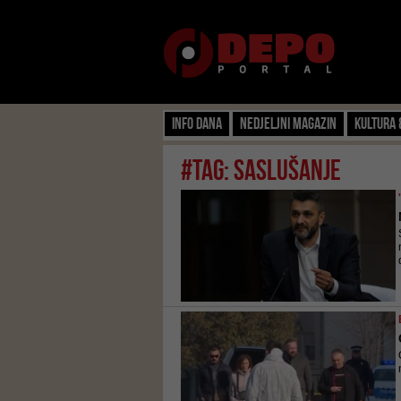
Info dana
Nedjeljni magazin
Kultura 
#tag: saslušanje