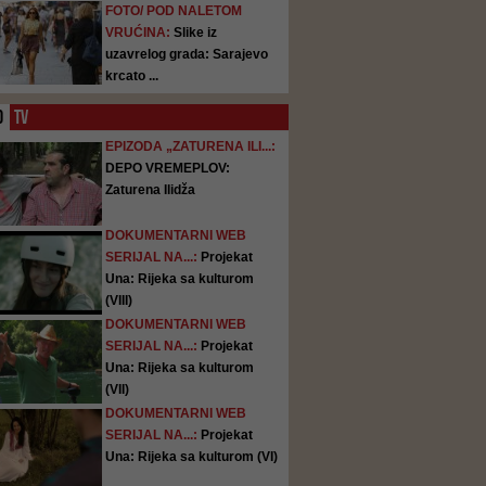
FOTO/ POD NALETOM
VRUĆINA:
Slike iz
uzavrelog grada: Sarajevo
krcato ...
O
TV
EPIZODA „ZATURENA ILI...:
DEPO VREMEPLOV:
Zaturena Ilidža
DOKUMENTARNI WEB
SERIJAL NA...:
Projekat
Una: Rijeka sa kulturom
(VIII)
DOKUMENTARNI WEB
SERIJAL NA...:
Projekat
Una: Rijeka sa kulturom
(VII)
DOKUMENTARNI WEB
SERIJAL NA...:
Projekat
Una: Rijeka sa kulturom (VI)