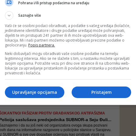
Tužioci su ispitali više desetina osoba u predmetu u nabavke 100
Pohrana i/ili pristup podacima na uređaju
kineskih ventilatora
Saznajte više
Vaši će se osobni podaci obrađivati, a podatke s vašeg uređaja (kolačiće,
jedinstvene identifikatore i druge podatke uređaja) može pohranjivati,
POTVRDIO PORTPAROL BORIS GRUBEŠIĆ
dijeliti te im pristupati 241 partner ili ih može upotrebljavati ova web-
I Sebija Izetbegović u Tužilaštvu BiH: Saslušanje ...
lokacija. Mi i naši partneri možemo upotrebljavati precizne podatke o
Izetbegović je saslušana u svojstvu svjedoka, a saslušali su je
geolociranju.
Popis partnera.
postupajući tužioci Mirza Hukeljić i Džermin Pašić
Neki dobavljači mogu obrađivati vaše osobne podatke na temelju
legitimnog interesa. Ako se ne slažete s tim, u nastavku možete upravljati
svojim opcijama. Potražite vezu pri dnu ove stranice ili na izborniku web-
lokacije za upravljanje pristankom ili povlačenje pristanka u postavkama
VIDEO/ MJESECIMA DOLAZIO NA LITIJE
privatnosti i kolačića.
Policija ga odvela na saslušanje: Draško Stanivuko...
Stanivuković je u Nikšiću učestvovao u litijama koje već mjesecima
traju u Crnoj Gori povodom donošenja Zakona o slobodi
Upravljanje opcijama
Pristajem
vjeroispovijesti
ŠOKANTNO/ FAŠIZAM PROTIV GRAĐANSKOG ANTIFAŠIZMA
Policija saslušava predsjednika SUBNOR-a Seju Đuli...
Saznajemo i da su još neki od organizatora ovoga skupa pozivani
ovih dana na informativne razgovore u policijske stanice u Sarajevu.
Iz SUBNOR-a sve ove događaje ocjenjuju kao pristisak vlasti na