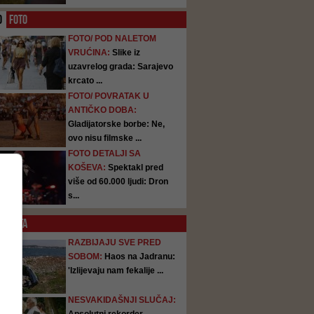
O
FOTO
FOTO/ POD NALETOM
VRUĆINA:
Slike iz
uzavrelog grada: Sarajevo
krcato ...
FOTO/ POVRATAK U
ANTIČKO DOBA:
Gladijatorske borbe: Ne,
ovo nisu filmske ...
FOTO DETALJI SA
KOŠEVA:
Spektakl pred
više od 60.000 ljudi: Dron
s...
SATA
RAZBIJAJU SVE PRED
SOBOM:
Haos na Jadranu:
'Izlijevaju nam fekalije ...
NESVAKIDAŠNJI SLUČAJ: