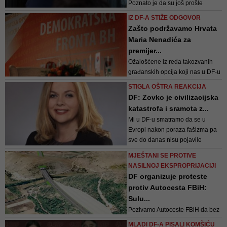
Poznato je da su još prošle
godine, u jeku najveće
IZ DF-A STIŽE ODGOVOR
diplomatske ofanzive Republike
Zašto podržavamo Hrvata
Hrvatske s ciljem nametanja
Maria Nenadića za
fašističkog izbornog modela u
premijer...
Bosni i Hercegovini, sve
Ožalošćene iz reda takozvanih
probosanske stranke postigle
građanskih opcija koji nas u DF-u
dogovor i potpisale sporazum o
proglašavaju nacionalističkom
zajedničkoj poziciji svih probos...
STIGLA OŠTRA REAKCIJA
opcijom, upućujemo na nastavak
DF: Zovko je civilizacijska
saradnje sa političkim opcijama
katastrofa i sramota z...
(PDP i SDS) koje se nimalo ne
Mi u DF-u smatramo da se u
ustručavaju u veličanju Draže
Evropi nakon poraza fašizma pa
Mihailovića. Takvi za nas u DF-u
sve do danas nisu pojavile
nikada ...
sramnije figure od onih poput
MJEŠTANI SE PROTIVE
Željane Zovko, te od onih koji sa
NASILNOJ EKSPROPRIJACIJI
Zovko dijele stavove
DF organizuje proteste
protiv Autocesta FBiH:
Sulu...
Pozivamo Autoceste FBiH da bez
odlaganja organizuju javnu
MLADI DF-A PISALI KOMŠIĆU