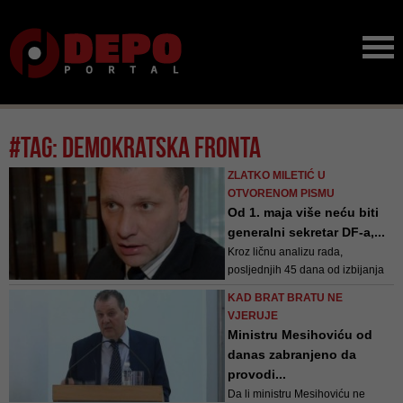
#tag: demokratska fronta
ZLATKO MILETIĆ U
OTVORENOM PISMU
Od 1. maja više neću biti
generalni sekretar DF-a,...
Kroz ličnu analizu rada,
posljednjih 45 dana od izbijanja
pandemije, očigledno je da
KAD BRAT BRATU NE
izvršna vlast kroz famozne krizne
VJERUJE
štabove svojom
Ministru Mesihoviću od
nekompetentnošću, ne pronalazi
danas zabranjeno da
adekvatan odgovor na ključna
provodi...
društvena pitanja prouzrokovana
Da li ministru Mesihoviću ne
pandemijom, napisao je Miletić