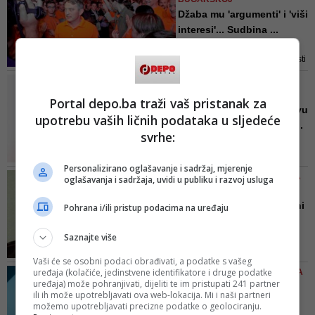
Džaferović
Džaba mu 'argumenti' i 'viši
interesi'... Sudbina ...
U zamazivanju očiju građanima
Sarajeva i BiH, Komšiću – ličnosti
godine magazina Dani, pomažu
DISKRIMINACIJA UMJESTO
prateći vokali često glasniji od
DISKRIMINACIJE
Portal depo.ba traži vaš pristanak za
njega samog
Gadite nam se! Bibo, glavu
upotrebu vaših ličnih podataka u sljedeće
gore! Napad na 'čudićke...
svrhe:
Bibija Kerla je za sve vas prije
svega čovjek i to čovjek koji će
Personalizirano oglašavanje i sadržaj, mjerenje
pomoći svakome bez da to servira
JOVAN DIVJAK/ 5 DOGAĐAJA
oglašavanja i sadržaja, uvidi u publiku i razvoj usluga
na press konferencijama i
KOJI SU OBILJEŽILI 2019.
najvećom na svijetu je čini to što
Tuka, Tuka, Tuka... Srebrni
Pohrana i/ili pristup podacima na uređaju
bi svakom od vas koji ste pisali
Amel! Varijanta DF-a o...
najgadnije komentare opet
Saznajte više
Bivši general Armije BiH Jovan
pomogla ako bi vam to ikada
Divjak, direkor (i osnivač)
zatrebalo ...
Vaši će se osobni podaci obrađivati, a podatke s vašeg
Udruženja „Obrazovanje gradi
uređaja (kolačiće, jedinstvene identifikatore i druge podatke
AUDIO/ ŽUSTAR ODGOVOR SA
Bosnu i Hercegovinu“, kratko i
uređaja) može pohranjivati, dijeliti te im pristupati 241 partner
SANDŽAKA STIŽE...
odsječno, onako vojnički,
ili ih može upotrebljavati ova web-lokacija. Mi i naši partneri
Zukorlić: Treba provjeriti
možemo upotrebljavati precizne podatke o geolociranju.
"raportira" svoj izbor pet događaja