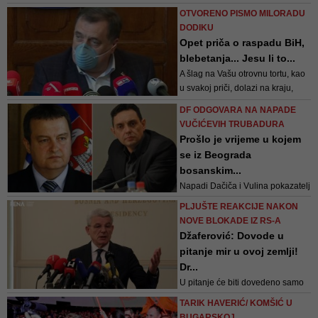
vjeruju čak ni njegove stranačke
OTVORENO PISMO MILORADU
kolege? Sead Milavica, ipak, svoj
DODIKU
prijedlog obrazlaže drugačije
Opet priča o raspadu BiH,
blebetanja... Jesu li to...
A šlag na Vašu otrovnu tortu, kao
u svakoj priči, dolazi na kraju,
kada kažete da je pitanje hoće li
DF ODGOVARA NA NAPADE
biti BiH nakon pandemije? Hoće,
VUČIĆEVIH TRUBADURA
Mile, hoće! I prije i poslije
Prošlo je vrijeme u kojem
pandemije. I prije i poslije
se iz Beograda
ekonomske krize, kao što je BiH
bosanskim...
bilo i prije i poslije svih istor...
Napadi Dačiča i Vulina pokazatelj
su ispravnosti odluke da se
PLJUŠTE REAKCIJE NAKON
politička borba vodi kroz
NOVE BLOKADE IZ RS-A
institucije, a ne iz hladovine
Džaferović: Dovode u
opozicije - poručuje Demokratska
pitanje mir u ovoj zemlji!
fronta
Dr...
U pitanje će biti dovedeno samo
ono što je nastalo u Dejtonu, a to
TARIK HAVERIĆ/ KOMŠIĆ U
su prije svega entiteti - naglašava
BUGARSKOJ