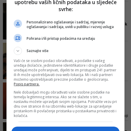
upotrebu vaših ličnih podataka u sljedeće
nikakva priča o podjelama ili
DF ODGOVARA DENISU
svrhe:
nekim novim entitetima ili
CHALLENGERU
referendumima, poručio je
Pokušao si izvesti puč!
Izetbegović
Personalizirano oglašavanje i sadržaj, mjerenje
Žao nam je da mlad čovjek
oglašavanja i sadržaja, uvidi u publiku i razvoj usluga
...
Zbog pravilnog i istinitog
Pohrana i/ili pristup podacima na uređaju
informiranja, kako organa i
SJEDNICA PREDSJENIŠTVA
članova stranke, tako i šire
Saznajte više
STRANKE
javnosti, mišljenja smo da smo
DF: BiH je u najvećoj
Vaši će se osobni podaci obrađivati, a podatke s vašeg
dužni i obavezni objaviti stvarne
poslijeratnoj političkoj,
uređaja (kolačiće, jedinstvene identifikatore i druge podatke
činjenice, te, konačno, svojim
uređaja) može pohranjivati, dijeliti te im pristupati 241 partner
ek...
pravim imenom nazvati ovakve
ili ih može upotrebljavati ova web-lokacija. Mi i naši partneri
Demokratska fronta će i dalje
istupe našeg dojučerašnjeg
možemo upotrebljavati precizne podatke o geolociranju.
insistirati na bezuvjetnom
Popis partnera.
kolege Denisa Challen...
DEMOKRATSKA FRONTA O
poštivanju ustava i zakona i
OSIPANJU SVOJIH ČLANOVA
Neki dobavljači mogu obrađivati vaše osobne podatke na
izgradnji institucija sistema koji će
temelju legitimnog interesa. Ako se ne slažete s tim, u
Tačno je da razne 'Loje' i
osigurati ravnopravnost svih
nastavku možete upravljati svojim opcijama. Potražite vezu pri
'Challengeri' traže da ...
dnu ove stranice ili na izborniku web-lokacije za upravljanje
građana na cjelokupnoj teritoriji
SDP-u poručujemo da smo
pristankom ili povlačenje pristanka u postavkama privatnosti i
BiH
kolačića.
svjesni izazova i odgovornosti koji
stoje pred nama i da nećemo
JOŠ JEDAN U NIZU
dopustiti da zajednički projekat na