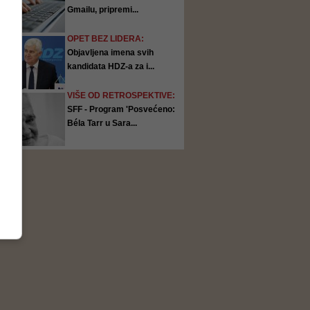
Gmailu, pripremi...
OPET BEZ LIDERA:
Objavljena imena svih
kandidata HDZ-a za i...
VIŠE OD RETROSPEKTIVE:
SFF - Program 'Posvećeno:
Béla Tarr u Sara...