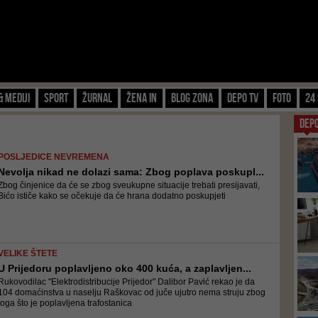
& Mediji
Sport
Žurnal
Žena IN
Blog zona
Depo TV
FOTO
24 
DEP
POSLJEDICE NEVREMENA
Nevolja nikad ne dolazi sama: Zbog poplava poskupl...
Zbog činjenice da će se zbog sveukupne situacije trebati presijavati,
Bićo ističe kako se očekuje da će hrana dodatno poskupjeti
VELIKE ŠTETE
U Prijedoru poplavljeno oko 400 kuća, a zaplavljen...
Rukovodilac "Elektrodistribucije Prijedor" Dalibor Pavić rekao je da
104 domaćinstva u naselju Raškovac od juče ujutro nema struju zbog
toga što je poplavljena trafostanica