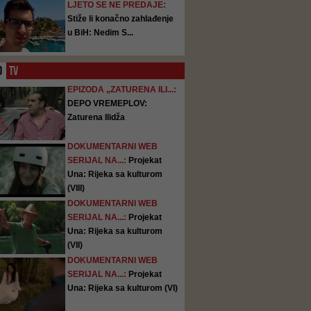
LJETO SE NE PREDAJE:
Stiže li konačno zahlađenje
u BiH: Nedim S...
O
TV
EPIZODA „ZATURENA ILI...:
DEPO VREMEPLOV:
Zaturena Ilidža
DOKUMENTARNI WEB
SERIJAL NA...:
Projekat
Una: Rijeka sa kulturom
(VIII)
DOKUMENTARNI WEB
SERIJAL NA...:
Projekat
Una: Rijeka sa kulturom
(VII)
DOKUMENTARNI WEB
SERIJAL NA...:
Projekat
Una: Rijeka sa kulturom (VI)