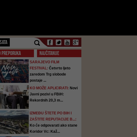
SATA
O PREPORUKA
NAJČITANIJE
SARAJEVO FILM
FESTIVAL:
Četvrto ljeto
zaredom Trg slobode
postaje ...
KO MOŽE APLICIRATI:
Novi
Javni pozivi u FBiH:
Rekordnih 20,3 m...
IZMEĐU ŠTETE PO BIH I
ZAŠTITE REPUTACIJE B...:
Ko će odgovarati ako stane
Koridor Vc: Kaž...