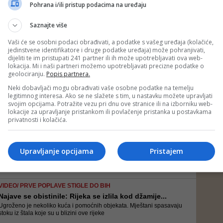
Na učestale odrone zemlje ili kamenja upozorava se i na ostalim
Pohrana i/ili pristup podacima na uređaju
dionicama koje prolaze kroz usjeke, kao i preko planinskih prevoja
Saznajte više
Vaši će se osobni podaci obrađivati, a podatke s vašeg uređaja (kolačiće,
jedinstvene identifikatore i druge podatke uređaja) može pohranjivati,
KANTONALNA UPRAVA CIVILNE ZAŠTITE KS UPOZORAVA
dijeliti te im pristupati 241 partner ili ih može upotrebljavati ova web-
Poplave na vidiku, evo koje rijeke prijete izlijev...
lokacija. Mi i naši partneri možemo upotrebljavati precizne podatke o
Povećanje vodostaja na vodotocima u Kantonu Sarajevo, uz topljenje
geolociranju.
Popis partnera.
snijega sa okolnih planina i prognozirane padavine, moglo bi dovesti
do izlijevanja rijeka iz svojih korita, kako većih vodotoka tako i
Neki dobavljači mogu obrađivati vaše osobne podatke na temelju
njihovih pritoka, te pojave podzemnih voda
legitimnog interesa. Ako se ne slažete s tim, u nastavku možete upravljati
svojim opcijama. Potražite vezu pri dnu ove stranice ili na izborniku web-
lokacije za upravljanje pristankom ili povlačenje pristanka u postavkama
ČISTE SE NANOSI, DOSTAVLJA SE PIJESAK
privatnosti i kolačića.
Poplave stvorile probleme: Bujice zaplavile deseta...
"Nadležne službe su obišle najugroženija domaćinstva. Od 20.00
časova je angažovana mehanizacija za čišćenje nanosa na putevima
Upravljanje opcijama
Pristajem
i dostavu pijeska, gdje je to potrebno", rekao je Drljača
VIDEO/ PRVE POPLAVE STIGLE DO BIH
Najave se obistinile: Rijeka se izlila kod džamije...
Ugroženo je nekoliko kuća i pomoćnih objekata. Mještani spasavaju
stoku iz štala koje su u blizini ove rijeke