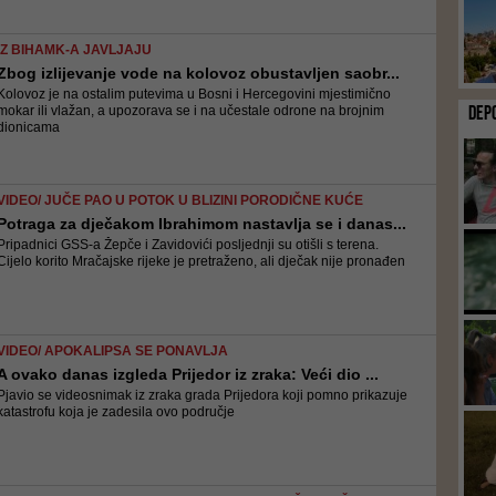
IZ BIHAMK-A JAVLJAJU
Zbog izlijevanje vode na kolovoz obustavljen saobr...
Kolovoz je na ostalim putevima u Bosni i Hercegovini mjestimično
DEP
mokar ili vlažan, a upozorava se i na učestale odrone na brojnim
dionicama
VIDEO/ JUČE PAO U POTOK U BLIZINI PORODIČNE KUĆE
Potraga za dječakom Ibrahimom nastavlja se i danas...
Pripadnici GSS-a Žepče i Zavidovići posljednji su otišli s terena.
Cijelo korito Mračajske rijeke je pretraženo, ali dječak nije pronađen
VIDEO/ APOKALIPSA SE PONAVLJA
A ovako danas izgleda Prijedor iz zraka: Veći dio ...
Pjavio se videosnimak iz zraka grada Prijedora koji pomno prikazuje
katastrofu koja je zadesila ovo područje