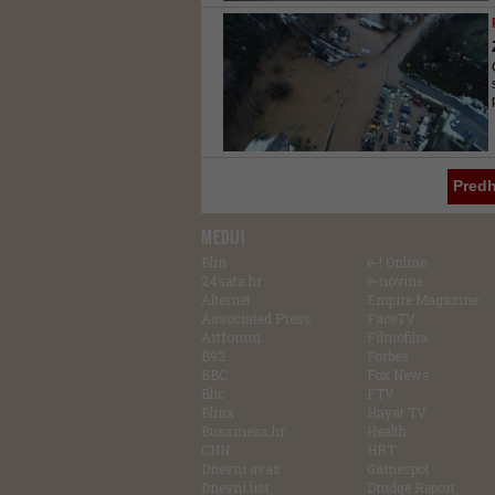
Pred
MEDIJI
Blin
e-! Online
24sata.hr
e-novine
Alternet
Empire Magazine
Associated Press
FaceTV
Artforum
Filmofilia
B92
Forbes
BBC
Fox News
Blic
FTV
Blinx
Hayat TV
Bussiness.hr
Health
CNN
HRT
Dnevni avaz
Gamespot
Dnevni list
Drudge Report