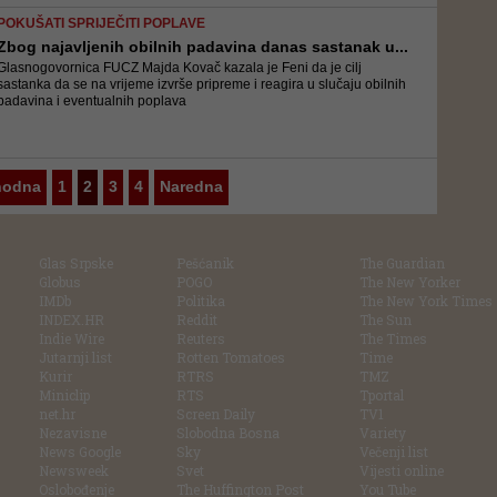
POKUŠATI SPRIJEČITI POPLAVE
Zbog najavljenih obilnih padavina danas sastanak u...
Glasnogovornica FUCZ Majda Kovač kazala je Feni da je cilj
sastanka da se na vrijeme izvrše pripreme i reagira u slučaju obilnih
padavina i eventualnih poplava
hodna
1
2
3
4
Naredna
Glas Srpske
Pešćanik
The Guardian
Globus
POGO
The New Yorker
IMDb
Politika
The New York Times
INDEX.HR
Reddit
The Sun
Indie Wire
Reuters
The Times
Jutarnji list
Rotten Tomatoes
Time
Kurir
RTRS
TMZ
Miniclip
RTS
Tportal
net.hr
Screen Daily
TV1
Nezavisne
Slobodna Bosna
Variety
News Google
Sky
Večenji list
Newsweek
Svet
Vijesti online
Oslobođenje
The Huffington Post
You Tube