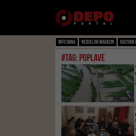
Info dana
Nedjeljni magazin
Kultura 
#tag: poplave