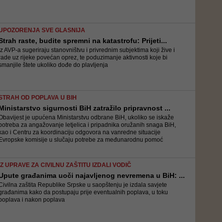
UPOZORENJA SVE GLASNIJA
Strah raste, budite spremni na katastrofu: Prijeti...
Iz AVP-a sugeriraju stanovništvu i privrednim subjektima koji žive i
rade uz rijeke povećan oprez, te poduzimanje aktivnosti koje bi
smanjile štete ukoliko dođe do plavljenja
STRAH OD POPLAVA U BIH
Ministarstvo sigurnosti BiH zatražilo pripravnost ...
Obavijest je upućena Ministarstvu odbrane BiH, ukoliko se iskaže
potreba za angažovanje letjelica i pripadnika oružanih snaga BiH,
kao i Centru za koordinaciju odgovora na vanredne situacije
Evropske komisije u slučaju potrebe za međunarodnu pomoć
IZ UPRAVE ZA CIVILNU ZAŠTITU IZDALI VODIČ
Upute građanima uoči najavljenog nevremena u BiH: ...
Civilna zaštita Republike Srpske u saopštenju je izdala savjete
građanima kako da postupaju prije eventualnih poplava, u toku
poplava i nakon poplava