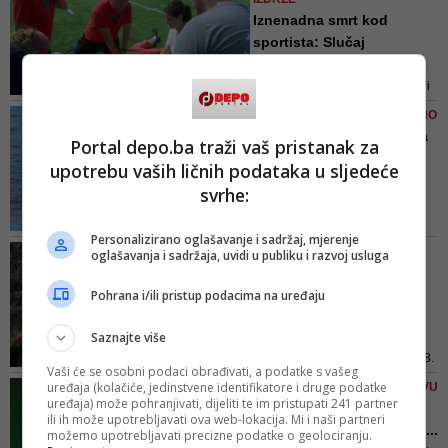
terenu bili i pripadnici policijske
Iznenadna smrt kod
uprave Orašje
sportista: Slučaj
nesretnog Kam...
Nema sumnje u to kako je sport i
sportska aktivnost zdrava i
TIJELO ĆE VAM BITI ZAHVALNO
poboljšava životni status, ali kada
Bikini figura do ljeta? Ima
Portal depo.ba traži vaš pristanak za
intenzivno vježbanje prelazi
nade i za vas koji se ...
upotrebu vaših ličnih podataka u sljedeće
granice našeg tijela, onda fizička
Što smo aktivniji naše tijelo je
aktivnost može da bude pogubna,
svrhe:
uravnoteženije, a to se redovito
naročito kod onih kod kojih postoji
vidi i na vagi
neprepoznata bolest
Personalizirano oglašavanje i sadržaj, mjerenje
KAKO SE KLUPKO POČELO
oglašavanja i sadržaja, uvidi u publiku i razvoj usluga
ODMOTAVATI
Detalji horora u
Pohrana i/ili pristup podacima na uređaju
Hercegovini: Mještani
pronašli ru...
Saznajte više
Policajci su u jutarnjim satima 18.
Vaši će se osobni podaci obrađivati, a podatke s vašeg
oktobra izvršili pregled terena na
uređaja (kolačiće, jedinstvene identifikatore i druge podatke
VIRGEN MARIA U SUSJEDSTVU
području sela Kotezi gdje su
uređaja) može pohranjivati, dijeliti te im pristupati 241 partner
Poliva se medom i krvlju,
ili ih može upotrebljavati ova web-lokacija. Mi i naši partneri
ispod puta, na nepristupačnom
šokira svojim performans...
možemo upotrebljavati precizne podatke o geolociranju.
terenu, pronašli tijelo u fazi