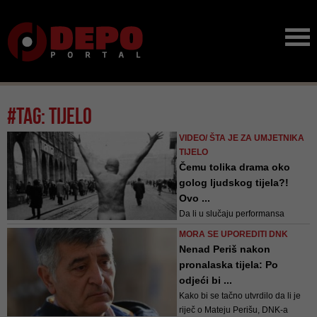
#tag: tijelo
VIDEO/ ŠTA JE ZA UMJETNIKA
TIJELO
Čemu tolika drama oko
golog ljudskog tijela?!
Ovo ...
Da li u slučaju performansa
"Together" u Sarajevu zaista nije
MORA SE UPOREDITI DNK
ispoštovana sva zakonska
Nenad Periš nakon
procedura oko organizacije
pronalaska tijela: Po
jednog javnog događaja, posve je
odjeći bi ...
druga priča u odnosu na prašinu
Kako bi se tačno utvrdilo da li je
koja se podigla zbog golih tijela
riječ o Mateju Perišu, DNK-a
dvoje glumaca. A umjetniku, kao i