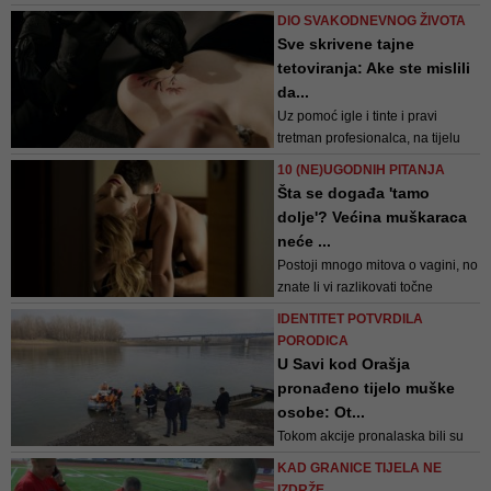
nađenog mladića uporediće se sa
glumcu, ti...
DIO SVAKODNEVNOG ŽIVOTA
DNK-a Nenada Periša, oca
Sve skrivene tajne
mladog Splićanina
tetoviranja: Ake ste mislili
da...
Uz pomoć igle i tinte i pravi
tretman profesionalca, na tijelu
možete dobiti lično remek-djelo
10 (NE)UGODNIH PITANJA
Šta se događa 'tamo
dolje'? Većina muškaraca
neće ...
Postoji mnogo mitova o vagini, no
znate li vi razlikovati točne
informacije od mitova?
IDENTITET POTVRDILA
PORODICA
U Savi kod Orašja
pronađeno tijelo muške
osobe: Ot...
Tokom akcije pronalaska bili su
otežani uslovi za rad, slaba
KAD GRANICE TIJELA NE
vidljivost i jaka struja, te su na
IZDRŽE