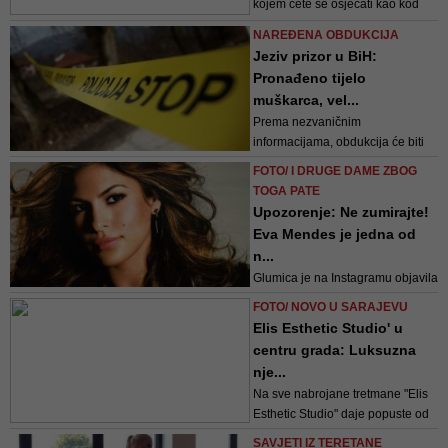
kojem ćete se osjećati kao kod
kuće, a uz to dobiti i kvalitetan,
NAREĐENA OBDUKCIJA
stručan i siguran tretman, Elis
Jeziv prizor u BiH:
Esthetic Studio je mjesto za Vas
Pronađeno tijelo
muškarca, vel...
Prema nezvaničnim
informacijama, obdukcija će biti
urađena sutra
FOTO/ I DRUGE DAME ZBOG
TOGA PATE
Upozorenje: Ne zumirajte!
Eva Mendes je jedna od
n...
Glumica je na Instagramu objavila
fotografiju uz koju je otkrila koji
FOTO/ NOVO U SARAJEVU
dio svog tijela najmanje voli, a
Elis Esthetic Studio' u
mnoge žene će se u tome pronaći
centru grada: Luksuzna
nje...
Na sve nabrojane tretmane "Elis
Esthetic Studio" daje popuste od
10%, pa sve do 50%, i to za sve
SAVJETI IZ TERETANE