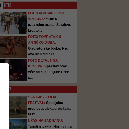
O
FOTO
FOTO/ POD NALETOM
VRUĆINA:
Slike iz
uzavrelog grada: Sarajevo
krcato ...
FOTO/ POVRATAK U
ANTIČKO DOBA:
Gladijatorske borbe: Ne,
ovo nisu filmske ...
FOTO DETALJI SA
KOŠEVA:
Spektakl pred
više od 60.000 ljudi: Dron
s...
SATA
SARAJEVO FILM
FESTIVAL:
Specijalna
predfestivalska projekcija
rest...
UŽAS NA JADRANU:
Turisti iz pakla! Nijemci mu