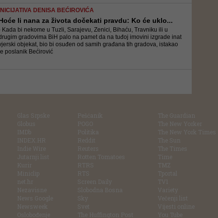
INICIJATIVA DENISA BEĆIROVIĆA
Hoće li nana za života dočekati pravdu: Ko će uklo...
- Kada bi nekome u Tuzli, Sarajevu, Zenici, Bihaću, Travniku ili u
drugim gradovima BiH palo na pamet da na tuđoj imovini izgrade inat
vjerski objekat, bio bi osuđen od samih građana tih gradova, istakao
je poslanik Bećirović
Glas Srpske
Pešćanik
The Guardian
Globus
POGO
The New Yorker
IMDb
Politika
The New York Times
INDEX.HR
Reddit
The Sun
Indie Wire
Reuters
The Times
Jutarnji list
Rotten Tomatoes
Time
Kurir
RTRS
TMZ
Miniclip
RTS
Tportal
net.hr
Screen Daily
TV1
Nezavisne
Slobodna Bosna
Variety
News Google
Sky
Večenji list
Newsweek
Svet
Vijesti online
Oslobođenje
The Huffington Post
You Tube