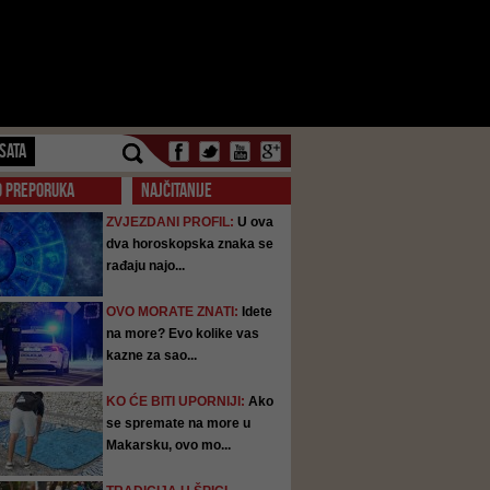
SATA
O PREPORUKA
NAJČITANIJE
ZVJEZDANI PROFIL:
U ova
dva horoskopska znaka se
rađaju najo...
OVO MORATE ZNATI:
Idete
na more? Evo kolike vas
kazne za sao...
KO ĆE BITI UPORNIJI:
Ako
se spremate na more u
Makarsku, ovo mo...