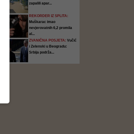
zapalili apar...
REKORDER IZ SPLITA:
Muškarac imao
nevjerovatnih 6,2 promila
al...
ZVANIČNA POSJETA:
Vučić
i Zelenski u Beogradu:
Srbija podrža...