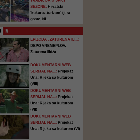
TRADICIJA U ŠPICI
SEZONE:
Hrvatski
'kukuruz-turizam' tjera
goste, Ni...
O
TV
EPIZODA „ZATURENA ILI...:
DEPO VREMEPLOV:
Zaturena Ilidža
DOKUMENTARNI WEB
SERIJAL NA...:
Projekat
Una: Rijeka sa kulturom
(VIII)
DOKUMENTARNI WEB
SERIJAL NA...:
Projekat
Una: Rijeka sa kulturom
(VII)
DOKUMENTARNI WEB
SERIJAL NA...:
Projekat
Una: Rijeka sa kulturom (VI)