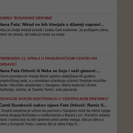
BORBA 'BOSANSKE HEROINE'
Nana Fata: Nikad ne bih klanjala u džamiji napravl...
Nisu je ondje trebali praviti i svaka čast svakome. Ja poštujem crkvu,
meni ne smeta, ali neka je nose na svoje
PREMIJERA 13. APRILA U FRANJEVAČKOM CENTRU NA
GRBAVICI
Nana Fata Orlović ili Neka se čuju i vaši glasovi:...
Ovom premijerom Hasija Borić ujedno obilježava 40 godina
umjetničkog rada, a u predstavi učestvuju učenici Srednje muzičke
škole i Muzičke akademije u Sarajevu: Maira Isaković i Amila
Baščelija, violine, te Svemir Tomić, solo pjevanje
REAKCIJE NAKON GOSTOVANJA U 'CENTRALNOM DNEVNIKU'
Ćamil Duraković nakon izjave Fate Orlović: Ramiz S...
- Svojim istupima je učinio da javnost u Sarajevu misli da mimo njega
nema drugog Bošnjaka u institucijama u Banjoj Luci. Konačni udarac
meni i svima koji su bili spremni preći preko svega, bila je istina o
crkvi u Konjević Polju i svemu što je rekla Fata O...