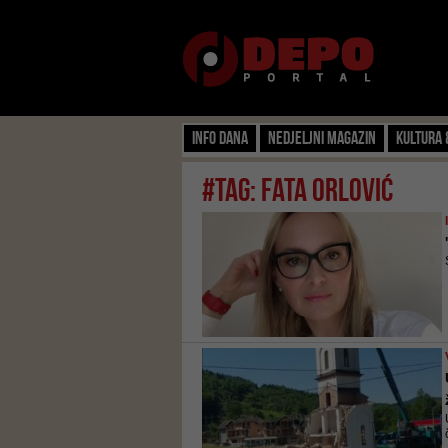
Info dana
Nedjeljni magazin
Kultura 
#tag: fata orlović