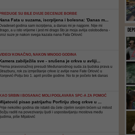
PREDUGE SU BILE DVIJE DECENIJE BORBE
Nana Fata u suzama, iscrpljena i bolesna: 'Danas m...
Dvadeset godina sam iscrpljena, a danas mi je najgore. Nije mi
DEP
drago, a u isto vrijeme i jest mi drago što je moja avlija oslobođena -
kroz suze je nakon svega kazala nana Fata Orlović
VIDEO/ KONAČNO, NAKON MNOGO GODINA
Kamera zabilježila sve - srušena je crkva u avliji...
Prema pravosnažnoj presudi Međunarodnog suda za ljudska prava u
Strazburu, rok za izmještanje crkve iz avlije nane Fate Orlović u
Konjević-Polju bio 1. april prošle godine. No to je počelo tek danas
KAO SRBIN I BOSANAC MOLI POGLAVARA SPC-A ZA POMOĆ
Mijatović pisao patrijarhu Porfiriju zbog crkve u ...
Prije nekoliko godina ste istakli da ćete cijelim svojim bićem uz milost
Božju raditi na povezivanju ljudi i uspostavljanju mostova među
ljudima, piše Mijatović