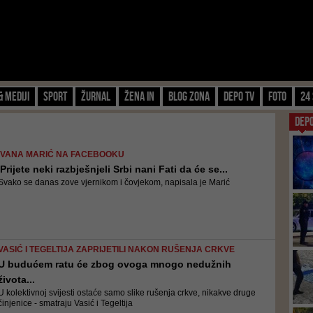
& Mediji
Sport
Žurnal
Žena IN
Blog zona
Depo TV
FOTO
24 
DEP
IVANA MARIĆ NA FACEBOOKU
'Prijete neki razbješnjeli Srbi nani Fati da će se...
Svako se danas zove vjernikom i čovjekom, napisala je Marić
VASIĆ I TEGELTIJA ZAPRIJETILI NAKON RUŠENJA CRKVE
U budućem ratu će zbog ovoga mnogo nedužnih
života...
U kolektivnoj svijesti ostaće samo slike rušenja crkve, nikakve druge
činjenice - smatraju Vasić i Tegeltija