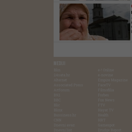
MEDIJI
Blin
e-! Online
24sata.hr
e-novine
Alternet
Empire Magazine
Associated Press
FaceTV
Artforum
Filmofilia
B92
Forbes
BBC
Fox News
Blic
FTV
Blinx
Hayat TV
Bussiness.hr
Health
CNN
HRT
Dnevni avaz
Gamespot
Dnevni list
Drudge Report