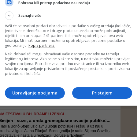
Ako Bog da kad dođem, nadam se da crkve neće biti i onda planiram
Pohrana i/ili pristup podacima na uređaju
da mi dođete na kahvu, na sok, na šerbe i da počadimo
Saznajte više
Vaši će se osobni podaci obrađivati, a podatke s vašeg uređaja (kolačiće,
jedinstvene identifikatore i druge podatke uređaja) može pohranjivati,
NAKON PRESUDE EVROPSKOG SUDA ZA LJUDSKA PRAVA
dijeliti te im pristupati 241 partner ili ih može upotrebljavati ova web-
Fata Orlović: Vrijedilo je boriti se sve ove godine
lokacija. Mi i naši partneri možemo upotrebljavati precizne podatke o
Sud je posebno utvrdio da vlasti ne poštuju konačne i obavezujuće
geolociranju.
Popis partnera.
odluke iz 1999. i 2001. godine kada je naloženo potpuno vraćanje
zemlje, a navode da vlada nema nikakvo opravdanje zbog
Neki dobavljači mogu obrađivati vaše osobne podatke na temelju
neaktivnosti, koje je ozbiljno narušilo imovinska prava podnositelja
legitimnog interesa. Ako se ne slažete s tim, u nastavku možete upravljati
za...
svojim opcijama. Potražite vezu pri dnu ove stranice ili na izborniku web-
lokacije za upravljanje pristankom ili povlačenje pristanka u postavkama
PREKRŠENA KONVENCIJA
privatnosti i kolačića.
Evropski sud za ljudska prava jednoglasno presudio...
Sud je posebno utvrdio da vlasti ne poštuju konačne i obavezujuće
odluke iz 1999. i 2001. godine kada je naloženo potpuno vraćanje
Upravljanje opcijama
Pristajem
zemlje, a navode da vlada nema nikakvo opravdanje zbog
neaktivnosti, koje je ozbiljno narušilo imovinska prava podnositelja
za...
NA FESTIVALU BH. DRAME U ZENICI
Smijeh i suze, a onda gromoglasne ovacije publike:...
Hasija Borić-Stojić uz glavnu ulogu potpisuje i režiju, a uz nju u
predstavi igra i Alana Piknjač. Scenografiju je radio Stijepo Gavrić, a
predstava je nastala u realizaciji Udružeja "Exilium"