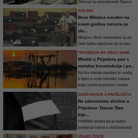
Dženazi su prisustvovali članovi
porodica ubijenih žrtava, prijatelji,
SUD BIH
komšije, a među ostalima i član
Boro Milojica osuđen na
Predsjedništva BiH Šefik
osam godina zatvora za
Džaferović i potpredsjednik RS-a
zlo...
Ramiz Salkić
Milojica i Rivić oslobođeni su po
četiri tačke optužnice da su kao
pripadnici Ljubijskog bataljona
TRAGEDIJA NA OBALI SANE
počinili ubistva civila romske,
Mladić u Prijedoru pao s
bošnjačke i hrvatske
metalne konstrukcije i po...
nacionalnosti u julu 1992.
Na licu mjesta obavljen je uviđaj,
a tijelo iz vode nekoliko metara
dalje izvukli poznanici i osobe
koje su se tu zadesile
SUOČAVANJE S PROŠLOŠĆU
Ne zaboravimo zločine u
Prijedoru: Danas 'Dan
bije...
YIHRBiH smatra da je važno
podignuti svijest o zločinima koji
su se desili u proteklom ratu i
VELIKE ŠTETE