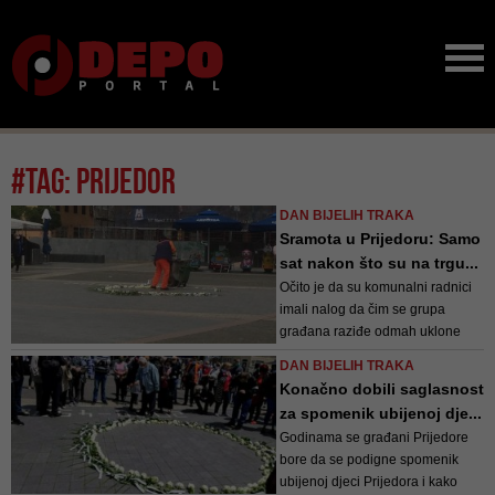
#tag: prijedor
DAN BIJELIH TRAKA
Sramota u Prijedoru: Samo
sat nakon što su na trgu...
Očito je da su komunalni radnici
imali nalog da čim se grupa
građana raziđe odmah uklone
sve tragove njihovog prisustva
DAN BIJELIH TRAKA
Konačno dobili saglasnost
za spomenik ubijenoj dje...
Godinama se građani Prijedore
bore da se podigne spomenik
ubijenoj djeci Prijedora i kako