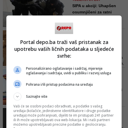
COVID-19
SIPA u akciji: Uhapšen
osumnjičeni za ratni
zločin...
Nakon kriminalističke obrade u
prostorijama SIPA-e, osoba lišena
U MJESTU RIZVANOVIĆI
slobode bit će predata
Kod Prijedora pronađeni
Portal depo.ba traži vaš pristanak za
postupajućem tužiocu Tužilaštva
ljudski posmrtni ostaci,
upotrebu vaših ličnih podataka u sljedeće
BiH na dalje postupanje
p...
svrhe:
Proces ekshumacije i potrage za
posmrtnim ostacima se nastavlja,
Personalizirano oglašavanje i sadržaj, mjerenje
a nakon okončanja ekshumacije,
MEDŽLISU ISPRAŽNJEN
oglašavanja i sadržaja, uvidi u publiku i razvoj usluga
posmrtni ostaci bit će proslijeđeni
RAČUN
na dalju antropološku obradu i
U Islamskoj zajednici
Pohrana i/ili pristup podacima na uređaju
utvrđivanje identiteta nestalih
nestao novac od priloga i
osoba, putem DNK identifikacije
do...
Saznajte više
U Medžlisu su saznali da na
Vaši će se osobni podaci obrađivati, a podatke s vašeg
računu nedostaje veći iznos
uređaja (kolačiće, jedinstvene identifikatore i druge podatke
DRAGAN BURSAĆ/ OD ČEGA
novca, koji uglavnom vodi
uređaja) može pohranjivati, dijeliti te im pristupati 241 partner
MELECI UMIRU, OD SMRTI ILI
ili ih može upotrebljavati ova web-lokacija. Mi i naši partneri
porijeklo od donacija vjernika
ZABORAVA
možemo upotrebljavati precizne podatke o geolociranju.