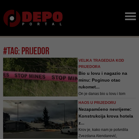
#tag: prijedor
VELIKA TRAGEDIJA KOD
PRIJEDORA
Bio u lovu i nagazio na
minu: Poginuo otac
rukomet...
On je danas bio u lovu i tom
prilikom je nagazio na skrivenu
HAOS U PRIJEDORU
minu zaostalu iz rata i aktivirao je
Nezapamćeno nevrijeme:
Konstrukcija krova hotela
z...
Krov je, kako nam je potvrdila
Zvezdana Alendarević,