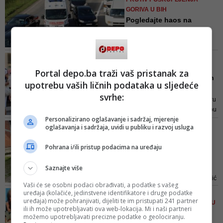
GORIVA U BIH
Pogledajte haos na
blokiranim bh. cestama:
Vozači...
Građani koji podržavaju proteste
VIDEO/ POVRATNICI IZLOŽENI
kažu da se ovakve situacije ne bi
DISKRIMINACIJI
Portal depo.ba traži vaš pristanak za
smjele dešavati, te da bi
Obilježavanje Dana bijelih
upotrebu vaših ličnih podataka u sljedeće
sanitetska i vatrogasna vozila
traka: Sjećanje na nevi...
trebala imati slobodan prolaz, bez
svrhe:
Vlasti bosanskih Srba u Prijedoru
zadržavanja i pregledanja kako
su 31. maja 1992. izdale naredbu
nečiji život ne bi bio ugrožen
Personalizirano oglašavanje i sadržaj, mjerenje
putem lokalnog radija kojom se
SATIMA UMIRAO U KANALU
oglašavanja i sadržaja, uvidi u publiku i razvoj usluga
nesrpskom stanovništvu nalaže
PORED PUTA
da obilježi svoje kuće bijelim
Prijedorčanina usmrtio
Pohrana i/ili pristup podacima na uređaju
zastavama ili čaršafima, te da pri
nesavjesni vozač: 'Kakvi
izlasku iz kuća stave bijele trake
su...
Saznajte više
oko rukava
Istragom je utvrđeno da se Jasnić
Vaši će se osobni podaci obrađivati, a podatke s vašeg
kobne večeri 13. maja oko 23
uređaja (kolačiće, jedinstvene identifikatore i druge podatke
SRĐAN PUHALO/ 'SRBSKA'
sata vraćao kući iz Omarske i
uređaja) može pohranjivati, dijeliti te im pristupati 241 partner
ISTORIJA ZA 'SRBSKU' DJECU
ili ih može upotrebljavati ova web-lokacija. Mi i naši partneri
kretao desnom stranom puta,
Bošnjačka djeca će učiti
možemo upotrebljavati precizne podatke o geolociranju.
kada ga je sa leđa udario