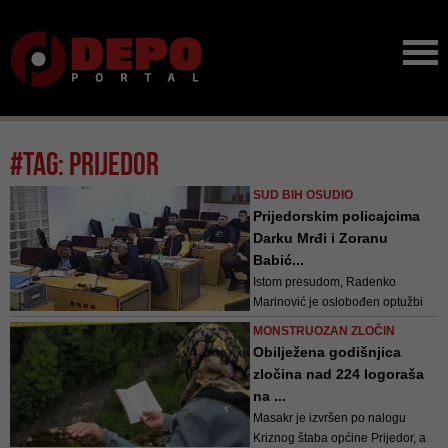
#tag: prijedor
SUD BIH OSUDIO
Prijedorskim policajcima
Darku Mrđi i Zoranu
Babić...
Istom presudom, Radenko
Marinović je oslobođen optužbi
MONSTRUOZAN ZLOČIN
Obilježena godišnjica
zločina nad 224 logoraša
na ...
Masakr je izvršen po nalogu
Kriznog štaba općine Prijedor, a