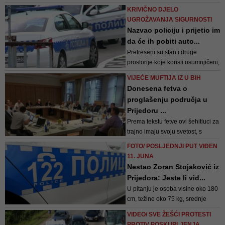
izveli su ga pripadnici
KRIVIČNO DJELO
Interventnog voda prijedorske
UGROŽAVANJA SIGURNOSTI
policije. Potraga za posmrtnim
Nazvao policiju i prijetio im
ostacima ubijenih logoraša još
da će ih pobiti auto...
nije završena
Pretreseni su stan i druge
prostorije koje koristi osumnjičeni,
te je pronađena i privremeno
VIJEĆE MUFTIJA IZ U BIH
oduzeta municija različitog kalibra
Donesena fetva o
proglašenju područja u
Prijedoru ...
Prema tekstu fetve ovi šehitluci za
trajno imaju svoju svetost, s
posebnim normama ponašanja
FOTO/ POSLJEDNJI PUT VIĐEN
za muslimane i muslimanke
11. JUNA
Nestao Zoran Stojaković iz
Prijedora: Jeste li vid...
U pitanju je osoba visine oko 180
cm, težine oko 75 kg, srednje
tjelesne konstitucije, te smeđe
VIDEO/ SVE ŽEŠĆI PROTESTI
kratke kose
PROTIV POSKUPLJENJA