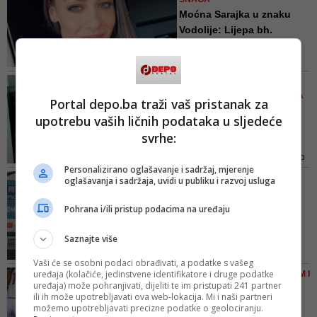
bez roditelja i njihovo mukotrpno
Moćna Sarajka u znaku
odrastanje
Vodolije: Lijepa bh.
košarka...
Mi smo skromne djevojke, koje
itekako volimo što igramo za našu
NAKON ISTORIJSKOG
zemlju Bosnu i Hercegovinu, koju
USPJEHA BH. KOŠARKAŠICA
Portal depo.ba traži vaš pristanak za
predstavljamo na najbolji mogući
Emotivni doček 'Zmajica'
upotrebu vaših ličnih podataka u sljedeće
način na evropskoj sceni gdje joj
na aerodromu: Suze,
je i mjesto. U jedinstvu je naša
svrhe:
pljes...
snaga, u srcu je naša moć! -
“Zmajice” su osvojile peto mjesto
poručuje bh. košarkašica Nikoli...
Personalizirano oglašavanje i sadržaj, mjerenje
na Evropskom prvenstvu i
SELEKTOR KOŠARKAŠKE
oglašavanja i sadržaja, uvidi u publiku i razvoj usluga
direktno izborile ulazak u
REPREZENTACIJE BIH
kvalifikacije za Svjetsko prvenstvo
PONOSAN NA IGRAČICE
Pohrana i/ili pristup podacima na uređaju
Lojo: Pokazali smo
karakter... Belgija je bila
Saznajte više
vel...
Vaši će se osobni podaci obrađivati, a podatke s vašeg
Reprezentativka BiH Matea Tavić
uređaja (kolačiće, jedinstvene identifikatore i druge podatke
SA SLOVAČKOM, HRVATSKOM I
je izjavila da je presretna zbog
uređaja) može pohranjivati, dijeliti te im pristupati 241 partner
GRČKOM
ili ih može upotrebljavati ova web-lokacija. Mi i naši partneri
pobjede na otvaranju
Košarkašice BiH u
možemo upotrebljavati precizne podatke o geolociranju.
Eurobasketa, u prvom nastupu