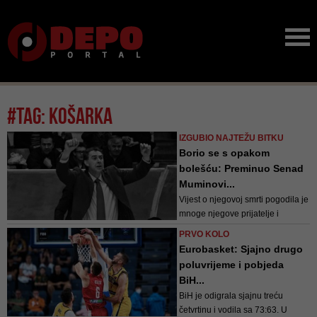
#tag: košarka
IZGUBIO NAJTEŽU BITKU
Borio se s opakom
bolešću: Preminuo Senad
Muminovi...
Vijest o njegovoj smrti pogodila je
mnoge njegove prijatelje i
poznanike koji su se nedavno
PRVO KOLO
odazvali i apelu za podršku
Eurobasket: Sjajno drugo
njegovom liječenju
poluvrijeme i pobjeda
BiH...
BiH je odigrala sjajnu treću
četvrtinu i vodila sa 73:63. U