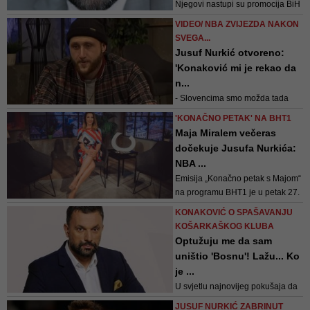
Njegovi nastupi su promocija BiH
neupitno, a patriota je sigurno.
VIDEO/ NBA ZVIJEZDA NAKON
Ipak je činjenica da je u karijeri
SVEGA...
odigrao samo 10 utakmica za
Jusuf Nurkić otvoreno:
seniorski tim BiH - poručuje
'Konaković mi je rekao da
Konaković
n...
- Slovencima smo možda tada
prodali bolju priču o talentu, nego
'KONAČNO PETAK' NA BHT1
ovdje u Bosni. Ovi ljudi koji tada
Maja Miralem večeras
nisu vidjeli talent u BiH
dočekuje Jusufa Nurkića:
jednostavno nemaju osjećaja.
NBA ...
Ako si na takvim pozicijama,
Emisija „Konačno petak s Majom“
valjda bi trebao biti kompetentan,
na programu BHT1 je u petak 27.
završiti nešto, imati neka iskustva
novembra od 20 sati
u t...
KONAKOVIĆ O SPAŠAVANJU
KOŠARKAŠKOG KLUBA
Optužuju me da sam
uništio 'Bosnu'! Lažu... Ko
je ...
U svjetlu najnovijeg pokušaja da
se pronađe reješenje za spas KK
JUSUF NURKIĆ ZABRINUT