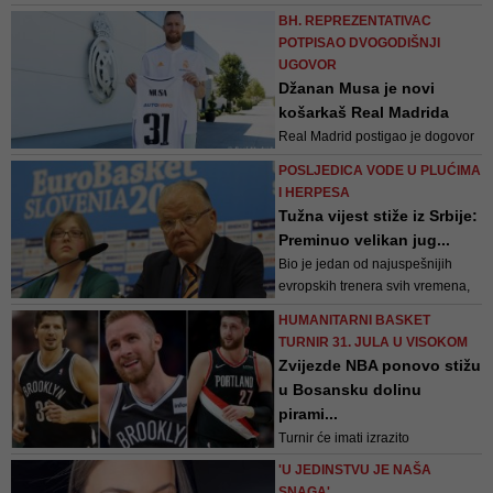
posljednjoj dionici Zmajevi su
BH. REPREZENTATIVAC
držali prednost i na kraju slavili sa
POTPISAO DVOGODIŠNJI
95:85
UGOVOR
Džanan Musa je novi
košarkaš Real Madrida
Real Madrid postigao je dogovor
sa Džananom Musom iz Rio
POSLJEDICA VODE U PLUĆIMA
Breogana. Igrač je vezan za klub
I HERPESA
sljedeće dvije sezone, do 30. juna
Tužna vijest stiže iz Srbije:
2024. godine, saopšteno je iz
Preminuo velikan jug...
Reala
Bio je jedan od najuspešnijih
evropskih trenera svih vremena,
svakako najuspešniji selektor
HUMANITARNI BASKET
košarkaške reprezentacije
TURNIR 31. JULA U VISOKOM
Jugoslavije na prvenstvima
Zvijezde NBA ponovo stižu
Evrope na kojima je osvajao
u Bosansku dolinu
medalje u Zagrebu 1989, Rimu
pirami...
1991. i Atini 1995.
Turnir će imati izrazito
humanitarni karakter. Skrenuće se
'U JEDINSTVU JE NAŠA
pažnja javnosti na problem djece
SNAGA'