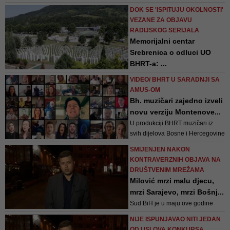
DOK SE 'ISPITUJU OKOLNOSTI'
VEZANE ZA OBJAVU
RADIJSKOG SERIJALA
Memorijalni centar
Srebrenica o odluci UO
BHRT-a: ...
Iz Memorijalnog centra
VIDEO/ BHRT U SARADNJI SA
Srebrenica napominju da je ova
AMUS-OM
institucija osnovana od države
Bh. muzičari zajedno izveli
BiH, te da je Izvještaj zvanični
novu verziju Montenove...
dokument, o kojem javni servisi
U produkciji BHRT muzičari iz
imaju obavezu da izvještavaju
svih dijelova Bosne i Hercegovine
snimili su zajedničku verziju
SMIJENJEN NAKON
pjesme "Zemljo moja", autora
KONTRAVERZNIH OBJAVA NA
Kemala Montena
DRUŠTVENIM MREŽAMA
Milović mrzi malu djecu,
mrzi Sarajevo, mrzi Bošnj...
Sud BiH je u maju ove godine
osporio imenovanje Milovića na
NIJE ISPUNJAVAO NITI JEDAN
funkciju urednika u BHT-u i to
OD USLOVA KONKURSA