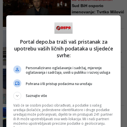
nakon tužbe poznatog bh.
Sud BiH osporio
filmskog reditelja Srđana
imenovanje: Tvrtko Milović
Šarenca, koji je ranije bio jedan
ne može...
od kandidata za tu funkciju
Milović je na poziciju urednika
dokumentarno-savremenog
POLITIČKI RAZLOZI, ILI...?
programa imenovan u martu
Srna tvrdi: Dobio otkaz u
Portal depo.ba traži vaš pristanak za
2018. godine, a u cijeli slučaj
sred Dnevnika... Voditel...
upotrebu vaših ličnih podataka u sljedeće
uključilo se i Udruženje ''BH
Oni su sklonjeni zato što su Srbi,
novinari'' nakon što se drugi
svrhe:
a kadar SDS-a ih je dodatno
kandidati žalili
kaznio jer nisu članovi te partije,
Personalizirano oglašavanje i sadržaj, mjerenje
tvrdi agencija Srna
NAKON 12 GODINA EMISIJE
oglašavanja i sadržaja, uvidi u publiku i razvoj usluga
'KONAČNO PETAK'
Dejan Kukrić napušta
Pohrana i/ili pristup podacima na uređaju
BHRT: Dugogodišnji
urednik i ...
Saznajte više
Kukrić je 12 godina dio emisije
Vaši će se osobni podaci obrađivati, a podatke s vašeg
"Konačno petak" i još nije poznato
uređaja (kolačiće, jedinstvene identifikatore i druge podatke
SINDIKAT BHRT-A PROTIV
hoće li Maja Miralem, osam
uređaja) može pohranjivati, dijeliti te im pristupati 241 partner
RUKOVODSTVA
ili ih može upotrebljavati ova web-lokacija. Mi i naši partneri
emisija do kraje sezone, ostati
Nakon niza skandala
možemo upotrebljavati precizne podatke o geolociranju.
sama u emisiji ili će neko