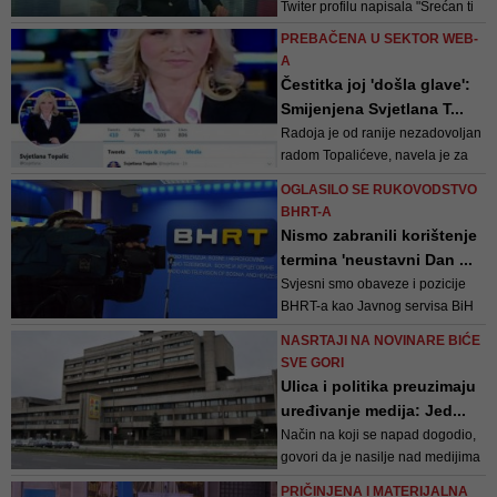
Twiter profilu napisala "Srećan ti
rođendan, Republiko"
PREBAČENA U SEKTOR WEB-
A
Čestitka joj 'došla glave':
Smijenjena Svjetlana T...
Radoja je od ranije nezadovoljan
radom Topalićeve, navela je za
TV1 dugogodišnja uposlenica
OGLASILO SE RUKOVODSTVO
BHT-a
BHRT-A
Nismo zabranili korištenje
termina 'neustavni Dan ...
Svjesni smo obaveze i pozicije
BHRT-a kao Javnog servisa BiH
da izvještava profesionalno i
NASRTAJI NA NOVINARE BIĆE
odgovorno o svim događajima, pa
SVE GORI
i osporavanim datumima, koji
Ulica i politika preuzimaju
imaju različitu percepciju u našoj
uređivanje medija: Jed...
javnosti
Način na koji se napad dogodio,
govori da je nasilje nad medijima
u BiH dobilo novi prijeteći oblik, u
PRIČINJENA I MATERIJALNA