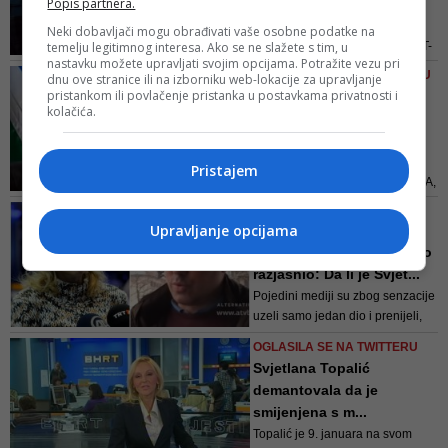
građani neće da plaćaju
Popis partnera.
zamijeniti Kukrić
RTV ta...
Neki dobavljači mogu obrađivati vaše osobne podatke na
temelju legitimnog interesa. Ako se ne slažete s tim, u
Apelujemo menadžmentu BHRT-
nastavku možete upravljati svojim opcijama. Potražite vezu pri
a da u skladu sa svojim ovlastima
VIDEO/ KONGRES STRANKE U
dnu ove stranice ili na izborniku web-lokacije za upravljanje
preduzme hitne mjere i promptno
pristankom ili povlačenje pristanka u postavkama privatnosti i
MAJU OVE GODINE
pokrene postupak smjene
kolačića.
Bakir Izetbegović najavio
odgovornih, saopćeno je iz
novu kandidaturu za
Sindikata
pred...
Pristajem
Kada je u pitanju budućnost SDA,
Izetbegović najavljuje novu
VIDEO/ JE LI JOJ ČESTITKA
kandidaturu za predsjednika ove
Upravljanje opcijama
'DOŠLA GLAVE'
stranke. Kongres SDA na kojem
Urednik IP BHT-a konačno
će biti izabrano novo rukovodstvo
razjasnio: Da li je Svjet...
bit će održan u maju ove godine
Pojedini mediji su zbog senzacije
uzeli samo jedan dio i prenijeli,
gdje sam ja rekao da je tačno da
OGLASILA SE NA TWITTERU
je koleginica sada na WEB-u,
Svjetlana Topalić
kaže Radoja
demantovala da je
smijenjena s m...
Topalić je 9. januara na svom