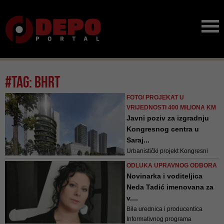
#tag: bhrt
FOTO/ PROJEKAT U
VRIJEDNOSTI 400 MILIONA KM
Javni poziv za izgradnju
Kongresnog centra u
Saraj...
Urbanistički projekt Kongresni
centar Sarajeva usvojilo je
ODLUKA UPRAVNOG ODBORA
Općinsko vijeće Novi Grad u
Novinarka i voditeljica
martu 2016. godine, ali je
Neda Tadić imenovana za
rješavanje imovinsko-pravnih
v....
odnosa trajalo više od dvije
Bila urednica i producentica
godine
Informativnog programa