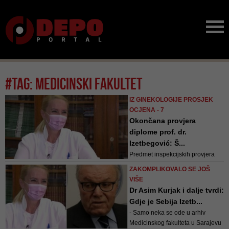
#tag: medicinski fakultet
IZ GINEKOLOGIJE PROSJEK
OCJENA - 7
Okončana provjera
diplome prof. dr.
Izetbegović: Š...
Predmet inspekcijskih provjera
bili su uslovi za sticanje
ZAKOMPLIKOVALO SE JOŠ
akademskih zvanja generalne
VIŠE
direktorice KCUS-a, Sebije
Dr Asim Kurjak i dalje tvrdi:
Izetbegović
Gdje je Sebija Izetb...
- Samo neka se ode u arhiv
Medicinskog fakulteta u Sarajevu