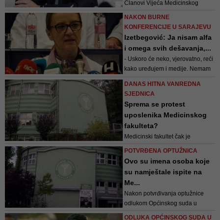
Članovi Vijeća Medicinskog
fakulteta su odgovorili
NAKON BURNE
predstavnicima medija na pitanja
KONFERENCIJE U SARAJEVU
u prostorijama Fakulteta, a ne na
Izetbegović: Ja nisam alfa
ulici, jer su željeli očuvati
i omega svih dešavanja,...
minimalno dostojanstvo
- Uskoro će neko, vjerovatno, reći
Univerziteta
kako uređujem i medije. Nemam
se namjeru braniti od takvih stvari
DANAS HITNA VANREDNA
- izjavila je Izetbegović
SJEDNICA
Sprema se protest
uposlenika Medicinskog
fakulteta?
Medicinski fakultet čak je
najavljivao otcjepljenje od
POTVRĐENA OPTUŽNICA
Univerziteta u Sarajevu i
Ovo su imena osoba koje
osnivanje „medicinskog
su namještale ispite na
univerziteta“
Me...
Nakon potvrđivanja optužnice
odlukom Općinskog suda u
Sarajevu optuženi Irfan Šuško
ODLUKA OPĆINSKOG SUDA U