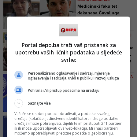
vrati na posao, na nastavu i
Medicinski fakultet i
vježbe kao nastavnika u zvanju
dekanesa Čavaljuga
redovnog profesora za naučnu
kažnjeni ...
oblast hirurgija-predmet
Zbog neprovođenja mjere
ortopedija
Medicinski fakultet mora platiti 2
VIDEO/ NASTAVE NIJE BILO 40
hiljade maraka kazne, a
DANA
Portal depo.ba traži vaš pristanak za
Čavaljuga hiljadu
Preko hiljadu studenata na
upotrebu vaših ličnih podataka u sljedeće
ulicama Sarajeva pozval...
svrhe:
Protestna šetnja krenula je u pet
minuta do 12 sati od Rektorata
Personalizirano oglašavanje i sadržaj, mjerenje
Univerziteta u Sarajevo, a
BURNA VANREDNA SJEDNICA
oglašavanja i sadržaja, uvidi u publiku i razvoj usluga
završena u 14 sati ispred
SENATA UNSA
Medicinskog fakulteta u Sarajevu
Traži se odgovornost
Pohrana i/ili pristup podacima na uređaju
ministrice Bogunić zbog
neodr...
Saznajte više
Danas je održana 20. vanredna
Vaši će se osobni podaci obrađivati, a podatke s vašeg
sjednica Senata Univerziteta u
uređaja (kolačiće, jedinstvene identifikatore i druge podatke
DANAS VEĆ ODRŽAN JEDAN
Sarajevu sa dvije tačke dnevnog
uređaja) može pohranjivati, dijeliti te im pristupati 241 partner
Šta je povod? Zineta
ili ih može upotrebljavati ova web-lokacija. Mi i naši partneri
reda
Bogunić pozvala
možemo upotrebljavati precizne podatke o geolociranju.