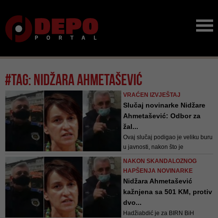
#tag: nidžara ahmetašević
VRAĆEN IZVJEŠTAJ
Slučaj novinarke Nidžare
Ahmetašević: Odbor za
žal...
Ovaj slučaj podigao je veliku buru
u javnosti, nakon što je
Ahmetašević privedena jer je
NAKON SKANDALOZNOG
narušila javni red i mir, a zatim
HAPŠENJA NOVINARKE
prema zvaničnim informacijama iz
Nidžara Ahmetašević
policije, nastavila sa činjenjem
kažnjena sa 501 KM, protiv
prekršaja, ignorišući upozorenje
dvo...
policajaca
Hadžiabdić je za BIRN BiH