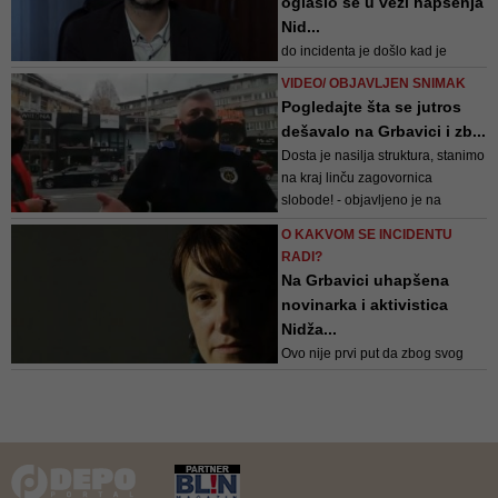
oglasio se u vezi hapšenja
Nid...
do incidenta je došlo kad je
Ahmetašević snimala pripadnike
VIDEO/ OBJAVLJEN SNIMAK
policije tokom vršenja službene
Pogledajte šta se jutros
dužnosti, nakon čega su oni na to
dešavalo na Grbavici i zb...
reagovali
Dosta je nasilja struktura, stanimo
na kraj linču zagovornica
slobode! - objavljeno je na
Facebook stranici
O KAKVOM SE INCIDENTU
"Transbalkanska solidarnost" uz
RADI?
video snimak sa lica mjesta
Na Grbavici uhapšena
novinarka i aktivistica
Nidža...
Ovo nije prvi put da zbog svog
angažmana biva saslušavana ili
prijavljivana, a odnedavno je
zbog toga pod zaštitom Front Line
Defendersa