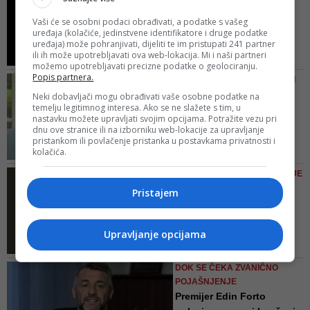
obespravljeni i koji su ostavljeni
AHMETAŠEVIĆ
na milost ili nemilost današnje
Vaši će se osobni podaci obrađivati, a podatke s vašeg
Snimanje policajaca dok
uređaja (kolačiće, jedinstvene identifikatore i druge podatke
policije
su na zadatku nije
uređaja) može pohranjivati, dijeliti te im pristupati 241 partner
ili ih može upotrebljavati ova web-lokacija. Mi i naši partneri
nelegal...
možemo upotrebljavati precizne podatke o geolociranju.
Policijska brutalnost i vrijeđanje
Popis partnera.
EPILOG DRAME NA GRBAVICI
građana, posve nezakonit
Novinarka Nidžara
Neki dobavljači mogu obrađivati vaše osobne podatke na
postupak, a naročito laganje u
temelju legitimnog interesa. Ako se ne slažete s tim, u
Ahmetašević puštena iz
izvještaju ne idu u prilog policiji i
nastavku možete upravljati svojim opcijama. Potražite vezu pri
pritvora,...
dnu ove stranice ili na izborniku web-lokacije za upravljanje
povjerenju građana u njen rad.,
pristankom ili povlačenje pristanka u postavkama privatnosti i
Iz MUP-a KS su naveli da će
smatra Damir Nikšić
kolačića.
protiv Ahmetašević u zakonom
propisanom roku biti pokrenut
STIGLO ZVANIČNO POJAŠENJE
prekršajni postupak zbog činjenja
Iz MUP-a KS tvrde: Nije
Pristajem
prekršaja propisanih Zakonom o
tačno da je Nidžara
prekršajima protiv javnog reda i
Ahmeta...
mira Kantona Sarajevo
Upravljanje opcijama
Uprava policije MUP-a KS i
policijski službenici, kako se
dodaje, neće tolerisati
DOK SE ČEKA ZVANIČNO
protivpravno ponašanje bilo kojeg
POJAŠNJENJE
pojedinca, bez obzira o kome se
Premijer Edin Forto
radi