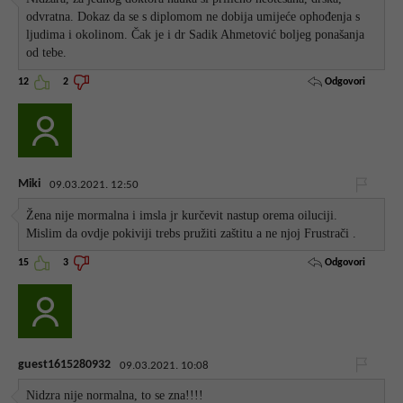
odvratna. Dokaz da se s diplomom ne dobija umijeće ophođenja s
ljudima i okolinom. Čak je i dr Sadik Ahmetović boljeg ponašanja
od tebe.
Odgovori
12
2
Miki
09.03.2021. 12:50
Žena nije mormalna i imsla jr kurčevit nastup orema oiluciji.
Mislim da ovdje pokiviji trebs pružiti zaštitu a ne njoj Frustrači .
Odgovori
15
3
guest1615280932
09.03.2021. 10:08
Nidzra nije normalna, to se zna!!!!