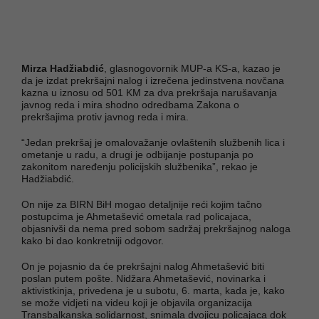
Mirza Hadžiabdić
, glasnogovornik MUP-a KS-a, kazao je
da je izdat prekršajni nalog i izrečena jedinstvena novčana
kazna u iznosu od 501 KM za dva prekršaja narušavanja
javnog reda i mira shodno odredbama Zakona o
prekršajima protiv javnog reda i mira.
“Jedan prekršaj je omalovažanje ovlaštenih službenih lica i
ometanje u radu, a drugi je odbijanje postupanja po
zakonitom naređenju policijskih službenika”, rekao je
Hadžiabdić.
On nije za BIRN BiH mogao detaljnije reći kojim tačno
postupcima je Ahmetašević ometala rad policajaca,
objasnivši da nema pred sobom sadržaj prekršajnog naloga
kako bi dao konkretniji odgovor.
On je pojasnio da će prekršajni nalog Ahmetašević biti
poslan putem pošte. Nidžara Ahmetašević, novinarka i
aktivistkinja, privedena je u subotu, 6. marta, kada je, kako
se može vidjeti na videu koji je objavila organizacija
Transbalkanska solidarnost, snimala dvojicu policajaca dok