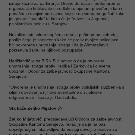
izdaju kazne za parkiranje. Brojne domaće i međunarodne
organizacije kritikovale su odluku o njenom privođenju kao i
ponašanje dvojice policajaca koji se na videu mogu čuti kako
joj govore “budalo” te kako će je “odvesti u Jagomir”,
psihijatrijsku bolnicu u Sarajevu.
Nekoliko sati nakon hapšenja ona je puštena na slobodu,
poslije čega je saopćeno kako će protiv dvojice policajaca
biti pokrenuta unutrašnja istraga i da je Ahmetašević
pokrenula žalbu na njihovo postupanje.
Hadžiabdić je za BIRN BiH potvrdio da je otvorena
unutrašnja istraga protiv Hebiba i Žarkovića i o svemu
upoznat i Odbor za žalbe javnosti Skupštine Kantona
Sarajevo.
“Otvorena je unutrašnja istraga protiv policijskih službenika s
ciljem utvrđivanja njihove eventualne disciplinske
odgovornosti”, kazao je Hadžiabdić.
Šta kaže Željko Mijatović?
Željko Mijatović
, predsjedavajući Odbora za žalbe javnosti
Skupštine Kantona Sarajevo, rekao je da je na bazi
objavljenog snimka vidljivo da postoji dovoljno osnova za
pokretanje istrage da se utvrdi šta je bio uzrok “njihovog