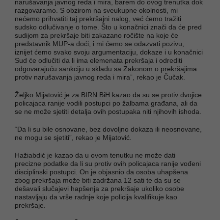
narušavanja javnog reda i mira, barem do ovog trenutka dok
razgovaramo. S obzirom na sveukupne okolnosti, mi
nećemo prihvatiti taj prekršajni nalog, već ćemo tražiti
sudsko odlučivanje o tome. Što u konačnici znači da će pred
sudijom za prekršaje biti zakazano ročište na koje će
predstavnik MUP-a doći, i mi ćemo se odazvati pozivu,
iznijet ćemo svako svoju argumentaciju, dokaze i u konačnici
Sud će odlučiti da li ima elemenata prekršaja i odrediti
odgovarajuću sankciju u skladu sa Zakonom o prekršajima
protiv narušavanja javnog reda i mira”, rekao je Čučak.
Željko Mijatović je za BIRN BiH kazao da su se protiv dvojice
policajaca ranije vodili postupci po žalbama građana, ali da
se ne može sjetiti detalja ovih postupaka niti njihovih ishoda.
“Da li su bile osnovane, bez dovoljno dokaza ili neosnovane,
ne mogu se sjetiti”, rekao je Mijatović.
Hažiabdić je kazao da u ovom tenutku ne može dati
precizne podatke da li su protiv ovih policajaca ranije vođeni
disciplinski postupci. On je objasnio da osoba uhapšena
zbog prekršaja može biti zadržana 12 sati te da su se
dešavali slučajevi hapšenja za prekršaje ukoliko osobe
nastavljaju da vrše radnje koje policija kvalifikuje kao
prekršaje.