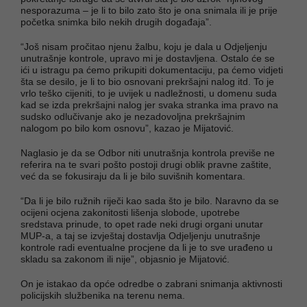
nesporazuma – je li to bilo zato što je ona snimala ili je prije
početka snimka bilo nekih drugih događaja”.
“Još nisam pročitao njenu žalbu, koju je dala u Odjeljenju
unutrašnje kontrole, upravo mi je dostavljena. Ostalo će se
ići u istragu pa ćemo prikupiti dokumentaciju, pa ćemo vidjeti
šta se desilo, je li to bio osnovani prekršajni nalog itd. To je
vrlo teško cijeniti, to je uvijek u nadležnosti, u domenu suda
kad se izda prekršajni nalog jer svaka stranka ima pravo na
sudsko odlučivanje ako je nezadovoljna prekršajnim
nalogom po bilo kom osnovu”, kazao je Mijatović.
Naglasio je da se Odbor niti unutrašnja kontrola previše ne
referira na te svari pošto postoji drugi oblik pravne zaštite,
već da se fokusiraju da li je bilo suvišnih komentara.
“Da li je bilo ružnih riječi kao sada što je bilo. Naravno da se
ocijeni ocjena zakonitosti lišenja slobode, upotrebe
sredstava prinude, to opet rade neki drugi organi unutar
MUP-a, a taj se izvještaj dostavlja Odjeljenju unutrašnje
kontrole radi eventualne procjene da li je to sve urađeno u
skladu sa zakonom ili nije”, objasnio je Mijatović.
On je istakao da opće odredbe o zabrani snimanja aktivnosti
policijskih službenika na terenu nema.