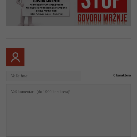
0
karaktera