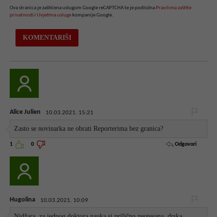
Ova stranica je zaštićena uslugom Google reCAPTCHA te je podložna
Pravilima zaštite
privatnosti
i
Uvjetima usluge
kompanije Google.
Alice Julien
10.03.2021. 15:21
Zasto se novinarka ne obrati Reporterima bez granica?
Odgovori
1
0
Hugolina
10.03.2021. 10:09
Nidžara, za jednog doktora nauka si prilično neotesana, drska,