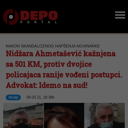
NAKON SKANDALOZNOG HAPŠENJA NOVINARKE
Nidžara Ahmetašević kažnjena
sa 501 KM, protiv dvojice
policajaca ranije vođeni postupci.
Advokat: Idemo na sud!
08.03.21, 18:39h
Mediji