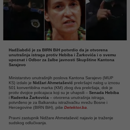
Hadžiabdić je za BIRN BiH potvrdio da je otvorena
unutrašnja istraga protiv Hebiba i Žarkovića i o svemu
upoznat i Odbor za žalbe javnosti Skupštine Kantona
Sarajevo
Ministarstvo unutrašnjih poslova Kantona Sarajevo (MUP
KS) izdalo je
Nidžari Ahmetašević
prekršajni nalog u iznosu
501 konvertibilna marka (KM) zbog dva prekršaja, dok je
protiv dvojice policajaca koji su je uhapsili –
Senada Hebiba
i
Radenka Žarkovića
– otvorena unutrašnja istraga,
potvrđeno je za Balkansku istraživačku mrežu Bosne i
Hercegovine (BIRN BiH), piše
Detektor.ba
.
Pravni zastupnik Nidžare Ahmetašević najavio je traženje
sudskog odlučivanja.