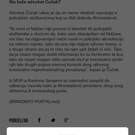
Šta kaže advokat Čučak?
Advokat Čučak rekao je da on nama nikakvih saznanja o
policijskim službenicima koji su lišili slobode Ahmetašević.
“Ni meni ni Nidžari nije poznat ni identitet tih policijskih
službenika s obzirom da, kako sam obaviješten od Nidžare,
oni nisu na odgovarajući način nosili ni policijsku akreditaciju
na vidnom mjestu, tako da ona nije vidjela njihova imena, a
s druge strane oni joj to nisu na njen upit željeli ni reći. Tako
da ja nisam mogao dobiti informaciju ko su konkretno ta lica,
tako da nisam mogao ništa saznati da li je eventualno protiv
njih bilo drugih prijava internoj kontroli zbog njihovog
eventualno neprofesionalnog ponašanja”, kazao je Čučak.
Iz MUP-a Kantona Sarajevo su naknadno saopćili da
odbacuju navode kako je Ahmetašević privedena zbog svog
aktivizma ili novinarskog posla.
(BIRN/DEPO PORTAL/md)
PODIJELI NA