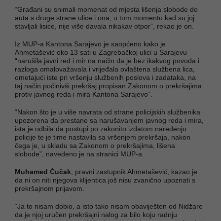
“Građani su snimali momenat od mjesta lišenja slobode do
auta s druge strane ulice i ona, u tom momentu kad su joj
stavljali lisice, nije više davala nikakav otpor”, rekao je on.
Iz MUP-a Kantona Sarajevo je saopćeno kako je
Ahmetašević oko 13 sati u Zagrebačkoj ulici u Sarajevu
“narušila javni red i mir na način da je bez ikakvog povoda i
razloga omalovažavala i vrijeđala ovlaštena službena lica,
ometajući iste pri vršenju službenih poslova i zadataka, na
taj način počinivši prekršaj propisan Zakonom o prekršajima
protiv javnog reda i mira Kantona Sarajevo”.
“Nakon što je u više navrata od strane policijskih službenika
upozorena da prestane sa narušavanjem javnog reda i mira,
ista je odbila da postupi po zakonito izdatom naređenju
policije te je time nastavila sa vršenjem prekršaja, nakon
čega je, u skladu sa Zakonom o prekršajima, lišena
slobode”, navedeno je na stranici MUP-a.
Muhamed Čučak
, pravni zastupnik Ahmetašević, kazao je
da ni on niti njegova klijentica još nisu zvanično upoznati s
prekršajnom prijavom.
“Ja to nisam dobio, a isto tako nisam obaviješten od Nidžare
da je njoj uručen prekršajni nalog za bilo koju radnju