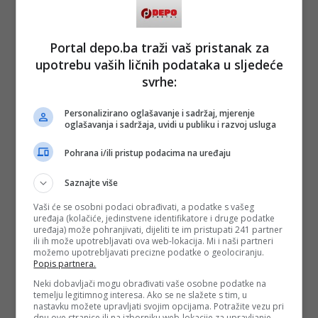
Depo.ba
pratite putem društvenih mreža
Twitter
i
Facebook
Portal depo.ba traži vaš pristanak za
upotrebu vaših ličnih podataka u sljedeće
svrhe:
#nidžara ahmetašević
#prekršaj
#kazna
Personalizirano oglašavanje i sadržaj, mjerenje
#hapšenje
#mup ks
#Senad Hebib
oglašavanja i sadržaja, uvidi u publiku i razvoj usluga
#Radenko Žarković
Pohrana i/ili pristup podacima na uređaju
Saznajte više
Vaši će se osobni podaci obrađivati, a podatke s vašeg
uređaja (kolačiće, jedinstvene identifikatore i druge podatke
uređaja) može pohranjivati, dijeliti te im pristupati 241 partner
ili ih može upotrebljavati ova web-lokacija. Mi i naši partneri
možemo upotrebljavati precizne podatke o geolociranju.
Popis partnera.
Neki dobavljači mogu obrađivati vaše osobne podatke na
temelju legitimnog interesa. Ako se ne slažete s tim, u
nastavku možete upravljati svojim opcijama. Potražite vezu pri
dnu ove stranice ili na izborniku web-lokacije za upravljanje