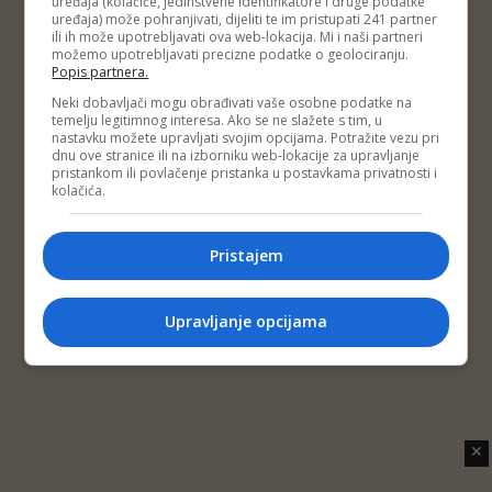
uređaja (kolačiće, jedinstvene identifikatore i druge podatke
Copyright © 2014 Depo Portal
uređaja) može pohranjivati, dijeliti te im pristupati 241 partner
Impressum
Kontakt
Marketing
Privatnost korisnika
ili ih može upotrebljavati ova web-lokacija. Mi i naši partneri
O nama
možemo upotrebljavati precizne podatke o geolociranju.
Popis partnera.
Neki dobavljači mogu obrađivati vaše osobne podatke na
temelju legitimnog interesa. Ako se ne slažete s tim, u
nastavku možete upravljati svojim opcijama. Potražite vezu pri
dnu ove stranice ili na izborniku web-lokacije za upravljanje
pristankom ili povlačenje pristanka u postavkama privatnosti i
kolačića.
Pristajem
Upravljanje opcijama
✕