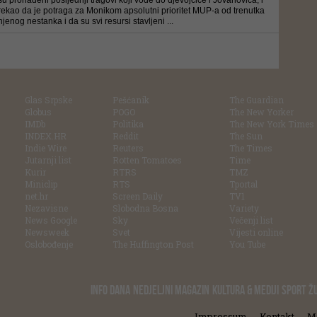
su pronađeni posljednji tragovi koji vode do djevojčice i Jovanovića, i
rekao da je potraga za Monikom apsolutni prioritet MUP-a od trenutka
njenog nestanka i da su svi resursi stavljeni ...
Glas Srpske
Pešćanik
The Guardian
Globus
POGO
The New Yorker
IMDb
Politika
The New York Times
INDEX.HR
Reddit
The Sun
Indie Wire
Reuters
The Times
Jutarnji list
Rotten Tomatoes
Time
Kurir
RTRS
TMZ
Miniclip
RTS
Tportal
net.hr
Screen Daily
TV1
Nezavisne
Slobodna Bosna
Variety
News Google
Sky
Večenji list
Newsweek
Svet
Vijesti online
Oslobođenje
The Huffington Post
You Tube
INFO DANA
NEDJELJNI MAGAZIN
KULTURA & MEDIJI
SPORT
Ž
Impressum
Kontakt
M