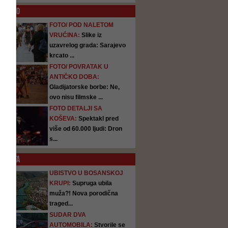
O
FOTO
FOTO/ POD NALETOM
VRUĆINA:
Slike iz
uzavrelog grada: Sarajevo
krcato ...
FOTO/ POVRATAK U
ANTIČKO DOBA:
Gladijatorske borbe: Ne,
ovo nisu filmske ...
FOTO DETALJI SA
KOŠEVA:
Spektakl pred
više od 60.000 ljudi: Dron
s...
SATA
UBISTVO U BOSANSKOJ
KRUPI:
Supruga ubila
muža?! Nova porodična
traged...
SUDAR DVA
AUTOMOBILA:
Stvorile se