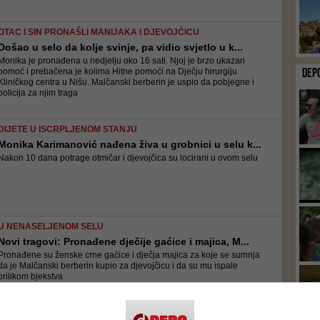
OTAC I SIN PRONAŠLI MANIJAKA I DJEVOJČICU
Došao u selo da kolje svinje, pa vidio svjetlo u k...
Monika je pronađena u nedjelju oko 16 sati. Njoj je brzo ukazan
DEP
pomoć i prebačena je kolima Hitne pomoći na Dječju hirurgiju
Kliničkog centra u Nišu. Malčanski berberin je uspio da pobjegne i
policija za njim traga
DIJETE U ISCRPLJENOM STANJU
Monika Karimanović nađena živa u grobnici u selu k...
Nakon 10 dana potrage otmičar i djevojčica su locirani u ovom selu
U NENASELJENOM SELU
Novi tragovi: Pronađene dječije gaćice i majica, M...
Pronađene su ženske crne gaćice i dječja majica za koje se sumnja
da je Malčanski berberin kupio za djevojčicu i da su mu ispale
prilikom bjekstva