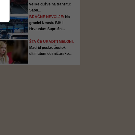
velike gužve na tranzitu:
Saob...
BRAČNE NEVOLJE:
Na
granici između BiH i
Hrvatske: Supružni...
ŠTA ĆE URADITI MELONI:
Madrid poslao žestok
ultimatum desničarsko...