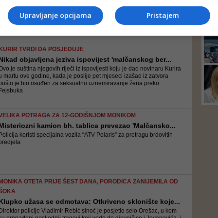
Opsežna potraga trajala je cijele noći, a policija pretražuje svaku
lokaciju za koju se sumnja da bi ju Jovanović mogao iskoristiti kao
Upravljanje opcijama
Pristajem
skrovište
KURIR TVRDI DA POSJEDUJE
Nikad objavljena jeziva ispovijest 'malčanskog ber...
Ovo je suština njegovih riječi iz ispovijesti koju je dao novinaru Kurira
u martu ove godine, kada je poslije pet mjeseci izašao iz zatvora
pošto je bio osuđen za seksualno uznemiravanje žena preko
Fejsbuka
VELIKA POTRAGA ZA 12-GODIŠNJOM MONIKOM
Misteriozni kamion bh. tablica prevezao 'Malčansko...
Policija koristi specijalna vozila “ATV Polaris” za pretragu brdovitih
predjela
MONIKA OTETA PRIJE ŠEST DANA, PORODICA ZANIJEMILA OD
ŠOKA
Klupko užasa se odmotava: Otkriveno sklonište koje...
Direktor policije Vladimir Rebić sinoć je posjetio selo Orešac, u kom