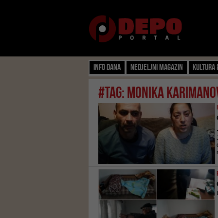
Info dana
Nedjeljni magazin
Kultura 
#tag: monika karimano