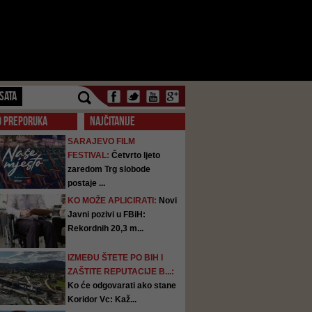
SATA
O PREPORUKA
NAJČITANIJE
SARAJEVO FILM
FESTIVAL:
Četvrto ljeto
zaredom Trg slobode
postaje ...
KO MOŽE APLICIRATI:
Novi
Javni pozivi u FBiH:
Rekordnih 20,3 m...
IZMEĐU ŠTETE PO BIH I
ZAŠTITE REPUTACIJE B...:
Ko će odgovarati ako stane
Koridor Vc: Kaž...