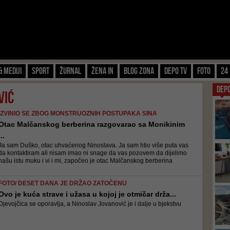
& Mediji
Sport
Žurnal
Žena IN
Blog zona
Depo TV
FOTO
24 
DEP
vić
IZVINIO SE ZBOG MONSTRUOZNIH POSTUPAKA SINA
Otac Malčanskog berberina razgovarao sa Monikinim
...
Ja sam Duško, otac uhvaćenog Ninoslava. Ja sam htio više puta vas
da kontaktiram ali nisam imao ni snage da vas pozovem da dijelimo
našu istu muku i vi i mi, započeo je otac Malčanskog berberina
FOTO/ DESET DANA JE DRŽAO ZATOČENU
Ovo je kuća strave i užasa u kojoj je otmičar drža...
Djevojčica se oporavlja, a Ninoslav Jovanović je i dalje u bjekstvu