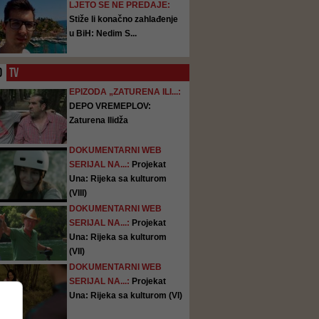
LJETO SE NE PREDAJE:
Stiže li konačno zahlađenje
u BiH: Nedim S...
O
TV
EPIZODA „ZATURENA ILI...:
DEPO VREMEPLOV:
Zaturena Ilidža
DOKUMENTARNI WEB
SERIJAL NA...:
Projekat
Una: Rijeka sa kulturom
(VIII)
DOKUMENTARNI WEB
SERIJAL NA...:
Projekat
Una: Rijeka sa kulturom
(VII)
DOKUMENTARNI WEB
SERIJAL NA...:
Projekat
Una: Rijeka sa kulturom (VI)