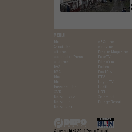
MEDIJI
Blin
e-! Online
24sata.hr
e-novine
Alternet
Empire Magazine
Associated Press
FaceTV
Artforum
Filmofilia
B92
Forbes
BBC
Fox News
Blic
FTV
Blinx
Hayat TV
Bussiness.hr
Health
CNN
HRT
Dnevni avaz
Gamespot
Dnevni list
Drudge Report
Dnevnik.hr
Copyright © 2014 Depo Portal