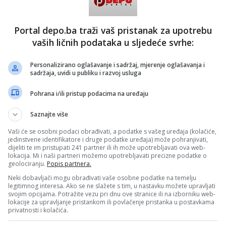
TRAJE DEVETI DAN POTRAGE ZA MONIKOM KARIMANOVIĆ
DEP
Komšije otkrile šokantne detalje šta je majka 'Mal...
Njihove komšije u selu Malča, međutim, upravo majku krive za
Portal depo.ba traži vaš pristanak za upotrebu
Jovanovićeve postupke i tvrde da je ona od njega napravila
monstruma
vaših ličnih podataka u sljedeće svrhe:
Personalizirano oglašavanje i sadržaj, mjerenje oglašavanja i
FOTO/ DOBRO GA POGLEDAJTE
sadržaja, uvidi u publiku i razvoj usluga
Najnovija fotografija: Ovako sada izgleda 'Malčans...
Moguće da ima i bradu od 7-8 dana pošto je u bjekstvu
Pohrana i/ili pristup podacima na uređaju
Saznajte više
Vaši će se osobni podaci obrađivati, a podatke s vašeg uređaja (kolačiće,
jedinstvene identifikatore i druge podatke uređaja) može pohranjivati,
VIDEO/ MALČANSKI BERBERIN PORODICU ZAVIO U CRNO
dijeliti te im pristupati 241 partner ili ih može upotrebljavati ova web-
Shrvani roditelji otete Monike uputili bolnu poruk...
lokacija. Mi i naši partneri možemo upotrebljavati precizne podatke o
24
Oni su apelovali na ljude iz jugoistočne Srbije da provjere svoja
geolociranju.
Popis partnera.
domaćinstva, jer će se možda naći tragovi koji će pomoći policiji u
istrazi
Neki dobavljači mogu obrađivati vaše osobne podatke na temelju
legitimnog interesa. Ako se ne slažete s tim, u nastavku možete upravljati
svojim opcijama. Potražite vezu pri dnu ove stranice ili na izborniku web-
lokacije za upravljanje pristankom ili povlačenje pristanka u postavkama
SEDMI DAN POTJERE ZA 'MALČANSKIM BERBERINOM'
privatnosti i kolačića.
Pronađeni dupli tragovi stopala - to je znak da je...