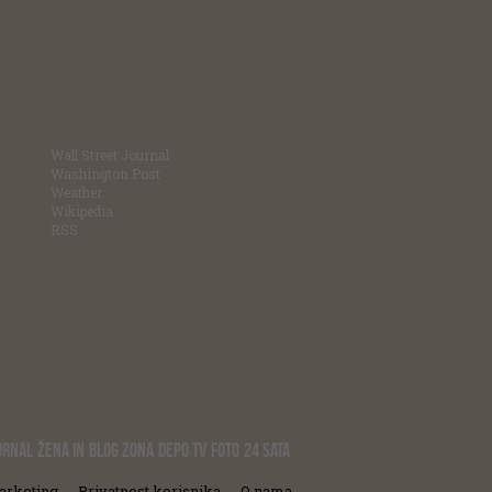
Wall Street Journal
Washington Post
Weather
Wikipedia
RSS
URNAL
ŽENA IN
BLOG ZONA
DEPO TV
FOTO
24 SATA
arketing
Privatnost korisnika
O nama