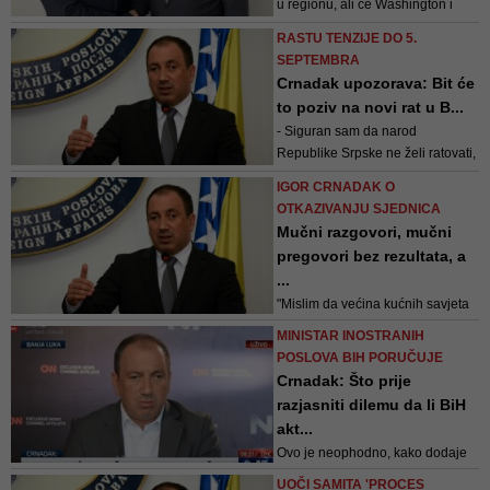
u regionu, ali će Washington i
Palmer, kao specijalni predstavnik
RASTU TENZIJE DO 5.
SAD-a, biti veoma prisutni i
SEPTEMBRA
zainteresirani da se podrška
Crnadak upozorava: Bit će
reformama u BiH nastavi, napisao
to poziv na novi rat u B...
je Crnadak
- Siguran sam da narod
Republike Srpske ne želi ratovati,
pogotovo ne zbog toga što SNSD
IGOR CRNADAK O
nije u vlasti i da neće rizikovati
OTKAZIVANJU SJEDNICA
budućnost RS-a i svoje djece
Mučni razgovori, mučni
zbog interesa SNSD-a i njihovih
pregovori bez rezultata, a
koalicionih partnera – naveo je
...
Crnadak
"Mislim da većina kućnih savjeta
ozbiljnije saziva sjednice nego
MINISTAR INOSTRANIH
danas Predsjedništvo, vrlo ružno i
POSLOVA BIH PORUČUJE
nadam se da se ovo nikad neće
Crnadak: Što prije
ponoviti" - kazao je Crnadak
razjasniti dilemu da li BiH
akt...
Ovo je neophodno, kako dodaje
ministar, ne samo zbog
UOČI SAMITA 'PROCES