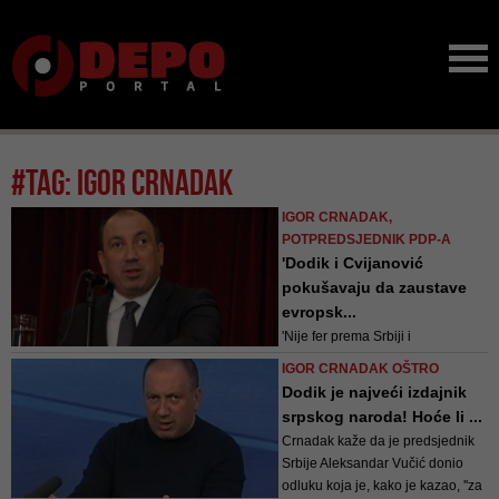
#tag: igor crnadak
IGOR CRNADAK,
POTPREDSJEDNIK PDP-A
'Dodik i Cvijanović
pokušavaju da zaustave
evropsk...
'Nije fer prema Srbiji i
predsjedniku Vučiću što
IGOR CRNADAK OŠTRO
rukovodstvo Republike Srpske u
Dodik je najveći izdajnik
Ujedinjenim nacijama nije stalo
srpskog naroda! Hoće li ...
uz Srbiju i Evropu, nego se
Crnadak kaže da je predsjednik
priklonilo totalitarnim režimima
Srbije Aleksandar Vučić donio
poput Sjeverne Koreje', poručio je
odluku koja je, kako je kazao, ''za
Crnadak