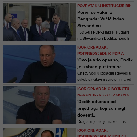
svakog pripadnika našeg naroda
POVRATAK U INSTITUCIJE BIH
teška, ali je bila neophodna i
Konci se vuku iz
izbalansirana''
Beograda: Vučić izdao
Stevandiću ...
I SDS-u i PDP-u lakše je udariti
na Stevandića i Dodika, nego li
optužiti svog mentora Vučića da
IGOR CRNADAK,
se direktno miješa i diriguje
POTPREDSJEDNIK PDP-A
političkom scenom i političarima u
'Ovo je vrlo opasno, Dodik
Banjoj Luci, piše Faktor
je izabrao put totalne ...
On RS vodi u izolaciju i dovodi u
sukob sa čitavim svijetom, narod
neće pratiti SNSD u suludim
IGOR CRNADAK O BOJKOTU
avanturama
NAKON 'INZKOVOG ZAKONA'
'Dodik odustao od
prijedloga koji su mogli
dovesti...
Drago mi je što je, nakon naših
apela, Dodik odustao od vrlo
IGOR CRNADAK,
radikalnih prijedloga koji su mogli
POTPREDSJEDNIK PDP-A I