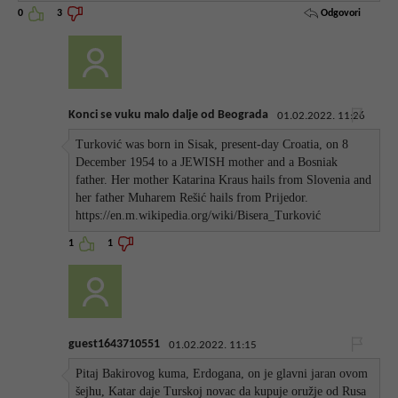
Odgovori
0
3
Konci se vuku malo dalje od Beograda
01.02.2022. 11:26
Turković was born in Sisak, present-day Croatia, on 8
December 1954 to a JEWISH mother and a Bosniak
father. Her mother Katarina Kraus hails from Slovenia and
her father Muharem Rešić hails from Prijedor.
https://en.m.wikipedia.org/wiki/Bisera_Turković
1
1
guest1643710551
01.02.2022. 11:15
Pitaj Bakirovog kuma, Erdogana, on je glavni jaran ovom
šejhu, Katar daje Turskoj novac da kupuje oružje od Rusa