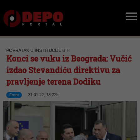
POVRATAK U INSTITUCIJE BIH
Konci se vuku iz Beograda: Vučić
izdao Stevandiću direktivu za
pravljenje terena Dodiku
31.01.22, 18:22h
Front