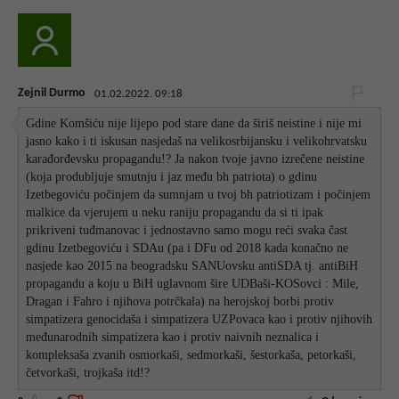
Zejnil Durmo
01.02.2022. 09:18
Gdine Komšiću nije lijepo pod stare dane da širiš neistine i nije mi
jasno kako i ti iskusan nasjedaš na velikosrbijansku i velikohrvatsku
karađorđevsku propagandu!? Ja nakon tvoje javno izrečene neistine
(koja produbljuje smutnju i jaz među bh patriota) o gdinu
Izetbegoviću počinjem da sumnjam u tvoj bh patriotizam i počinjem
malkice da vjerujem u neku raniju propagandu da si ti ipak
prikriveni tuđmanovac i jednostavno samo mogu reći svaka čast
gdinu Izetbegoviću i SDAu (pa i DFu od 2018 kada konačno ne
nasjede kao 2015 na beogradsku SANUovsku antiSDA tj. antiBiH
propagandu a koju u BiH uglavnom šire UDBaši-KOSovci : Mile,
Dragan i Fahro i njihova potrčkala) na herojskoj borbi protiv
simpatizera genocidaša i simpatizera UZPovaca kao i protiv njihovih
međunarodnih simpatizera kao i protiv naivnih neznalica i
kompleksaša zvanih osmorkaši, sedmorkaši, šestorkaša, petorkaši,
četvorkaši, trojkaša itd!?