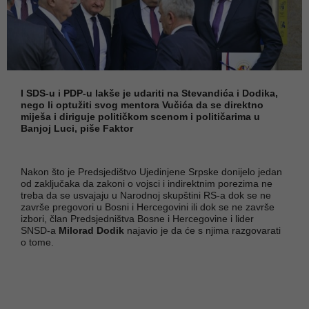
I SDS-u i PDP-u lakše je udariti na Stevandića i Dodika,
nego li optužiti svog mentora Vučića da se direktno
miješa i diriguje političkom scenom i političarima u
Banjoj Luci, piše Faktor
Nakon što je Predsjedištvo Ujedinjene Srpske donijelo jedan
od zaključaka da zakoni o vojsci i indirektnim porezima ne
treba da se usvajaju u Narodnoj skupštini RS-a dok se ne
završe pregovori u Bosni i Hercegovini ili dok se ne završe
izbori, član Predsjedništva Bosne i Hercegovine i lider
SNSD-a
Milorad Dodik
najavio je da će s njima razgovarati
o tome.