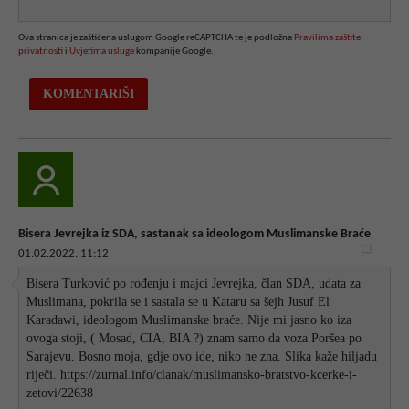
Ova stranica je zaštićena uslugom Google reCAPTCHA te je podložna
Pravilima zaštite
privatnosti
i
Uvjetima usluge
kompanije Google.
Bisera Jevrejka iz SDA, sastanak sa ideologom Muslimanske Braće
01.02.2022. 11:12
Bisera Turković po rođenju i majci Jevrejka, član SDA, udata za
Muslimana, pokrila se i sastala se u Kataru sa šejh Jusuf El
Karadawi, ideologom Muslimanske braće. Nije mi jasno ko iza
ovoga stoji, ( Mosad, CIA, BIA ?) znam samo da voza Poršea po
Sarajevu. Bosno moja, gdje ovo ide, niko ne zna. Slika kaže hiljadu
riječi. https://zurnal.info/clanak/muslimansko-bratstvo-kcerke-i-
zetovi/22638