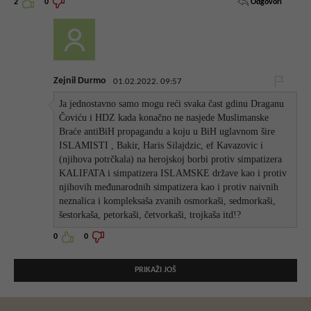
Odgovori
2
0
Zejnil Durmo
01.02.2022. 09:57
Ja jednostavno samo mogu reći svaka čast gdinu Draganu
Čoviću i HDZ kada konačno ne nasjede Muslimanske
Braće antiBiH propagandu a koju u BiH uglavnom šire
ISLAMISTI , Bakir, Haris Silajdzic, ef Kavazovic i
(njihova potrčkala) na herojskoj borbi protiv simpatizera
KALIFATA i simpatizera ISLAMSKE države kao i protiv
njihovih međunarodnih simpatizera kao i protiv naivnih
neznalica i kompleksaša zvanih osmorkaši, sedmorkaši,
šestorkaša, petorkaši, četvorkaši, trojkaša itd!?
0
0
PRIKAŽI JOŠ