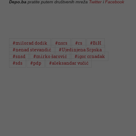
Depo.ba
pratite putem društvenih mreža
Twitter
i
Facebook
#milorad dodik
#nsrs
#rs
#BiH
#nenad stevandić
#Ujedinjena Srpska
#snsd
#mirko šarović
#igor crnadak
#sds
#pdp
#aleksandar vučić