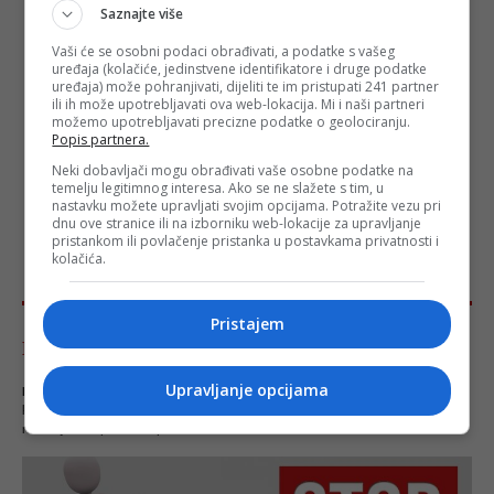
Saznajte više
Vaši će se osobni podaci obrađivati, a podatke s vašeg
uređaja (kolačiće, jedinstvene identifikatore i druge podatke
uređaja) može pohranjivati, dijeliti te im pristupati 241 partner
ili ih može upotrebljavati ova web-lokacija. Mi i naši partneri
možemo upotrebljavati precizne podatke o geolociranju.
Popis partnera.
Neki dobavljači mogu obrađivati vaše osobne podatke na
temelju legitimnog interesa. Ako se ne slažete s tim, u
nastavku možete upravljati svojim opcijama. Potražite vezu pri
dnu ove stranice ili na izborniku web-lokacije za upravljanje
pristankom ili povlačenje pristanka u postavkama privatnosti i
kolačića.
Pristajem
Komentari - Ukupno 28
Upravljanje opcijama
NAPOMENA
- Portal Depo.ba zadržava pravo da obriše neprimjereni dio ili cijeli
komentar bez najave i objašnjenja. Mišljenja iznešena u komentarima nisu stavovi
redakcije web portala Depo.ba!