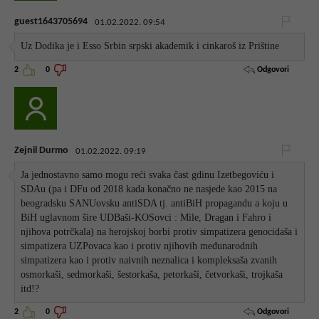
guest1643705694
01.02.2022. 09:54
Uz Dodika je i Esso Srbin srpski akademik i cinkaroš iz Prištine
Odgovori
2
0
Zejnil Durmo
01.02.2022. 09:19
Ja jednostavno samo mogu reći svaka čast gdinu Izetbegoviću i
SDAu (pa i DFu od 2018 kada konačno ne nasjede kao 2015 na
beogradsku SANUovsku antiSDA tj. antiBiH propagandu a koju u
BiH uglavnom šire UDBaši-KOSovci : Mile, Dragan i Fahro i
njihova potrčkala) na herojskoj borbi protiv simpatizera genocidaša i
simpatizera UZPovaca kao i protiv njihovih međunarodnih
simpatizera kao i protiv naivnih neznalica i kompleksaša zvanih
osmorkaši, sedmorkaši, šestorkaša, petorkaši, četvorkaši, trojkaša
itd!?
Odgovori
2
0