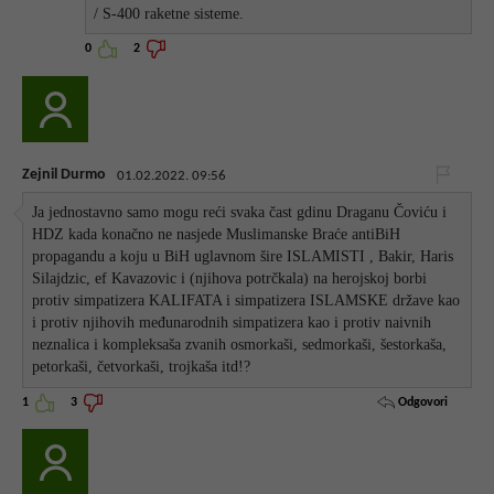
/ S-400 raketne sisteme.
0
2
Zejnil Durmo
01.02.2022. 09:56
Ja jednostavno samo mogu reći svaka čast gdinu Draganu Čoviću i
HDZ kada konačno ne nasjede Muslimanske Braće antiBiH
propagandu a koju u BiH uglavnom šire ISLAMISTI , Bakir, Haris
Silajdzic, ef Kavazovic i (njihova potrčkala) na herojskoj borbi
protiv simpatizera KALIFATA i simpatizera ISLAMSKE države kao
i protiv njihovih međunarodnih simpatizera kao i protiv naivnih
neznalica i kompleksaša zvanih osmorkaši, sedmorkaši, šestorkaša,
petorkaši, četvorkaši, trojkaša itd!?
Odgovori
1
3