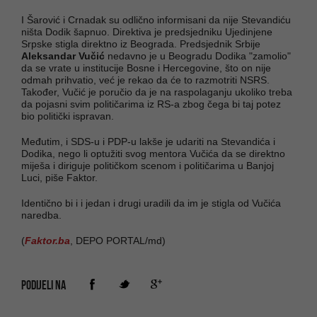
I Šarović i Crnadak su odlično informisani da nije Stevandiću
ništa Dodik šapnuo. Direktiva je predsjedniku Ujedinjene
Srpske stigla direktno iz Beograda. Predsjednik Srbije
Aleksandar Vučić
nedavno je u Beogradu Dodika "zamolio"
da se vrate u institucije Bosne i Hercegovine, što on nije
odmah prihvatio, već je rekao da će to razmotriti NSRS.
Također, Vučić je poručio da je na raspolaganju ukoliko treba
da pojasni svim političarima iz RS-a zbog čega bi taj potez
bio politički ispravan.
Međutim, i SDS-u i PDP-u lakše je udariti na Stevandića i
Dodika, nego li optužiti svog mentora Vučića da se direktno
miješa i diriguje političkom scenom i političarima u Banjoj
Luci, piše Faktor.
Identično bi i i jedan i drugi uradili da im je stigla od Vučića
naredba.
(
Faktor.ba
, DEPO PORTAL/md)
PODIJELI NA