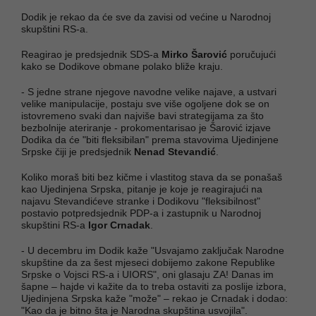
Dodik je rekao da će sve da zavisi od većine u Narodnoj
skupštini RS-a.
Reagirao je predsjednik SDS-a
Mirko Šarović
poručujući
kako se Dodikove obmane polako bliže kraju.
- S jedne strane njegove navodne velike najave, a ustvari
velike manipulacije, postaju sve više ogoljene dok se on
istovremeno svaki dan najviše bavi strategijama za što
bezbolnije ateriranje - prokomentarisao je Šarović izjave
Dodika da će "biti fleksibilan" prema stavovima Ujedinjene
Srpske čiji je predsjednik
Nenad Stevandić
.
Koliko moraš biti bez kičme i vlastitog stava da se ponašaš
kao Ujedinjena Srpska, pitanje je koje je reagirajući na
najavu Stevandićeve stranke i Dodikovu "fleksibilnost"
postavio potpredsjednik PDP-a i zastupnik u Narodnoj
skupštini RS-a
Igor Crnadak
.
- U decembru im Dodik kaže "Usvajamo zaključak Narodne
skupštine da za šest mjeseci dobijemo zakone Republike
Srpske o Vojsci RS-a i UIORS", oni glasaju ZA! Danas im
šapne – hajde vi kažite da to treba ostaviti za poslije izbora,
Ujedinjena Srpska kaže "može" – rekao je Crnadak i dodao:
"Kao da je bitno šta je Narodna skupština usvojila".