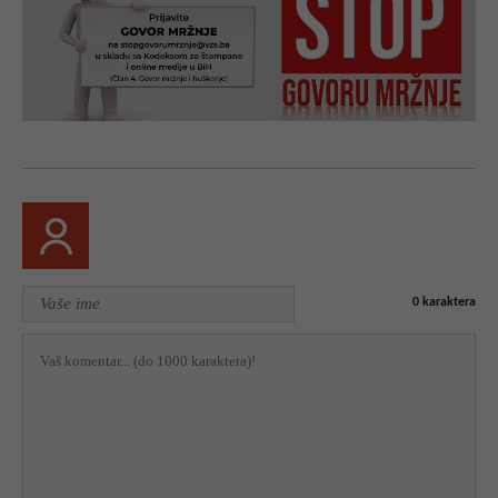
0
karaktera