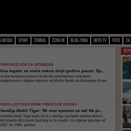
& Mediji
Sport
Žurnal
Žena IN
Blog zona
Depo TV
FOTO
24 
DEP
PUNO RAZLOGA ZA OPTIMIZAM
'Una regata' se vraća nakon dvije godine pauze: Sp...
Unska karavana ponovo će ploviti uobičajenom relacijom,
podijeljenom u etapne dijelove od Martin Broda do Bosanske Krupe
VIDEO/ LJUTI KRAJIŠNIK PORUČUJE DODIKU
Hamdija Abdić Tigar: 'Mi smo spremni za rat! Ne pr...
Hamdija Abdić Tigar kaže da bi u slučaju oružanih sukoba državu
BiH branilo 99,9 posto ljudi koji su to uradili i za vrijeme agresije od
1992. do 1995. godine