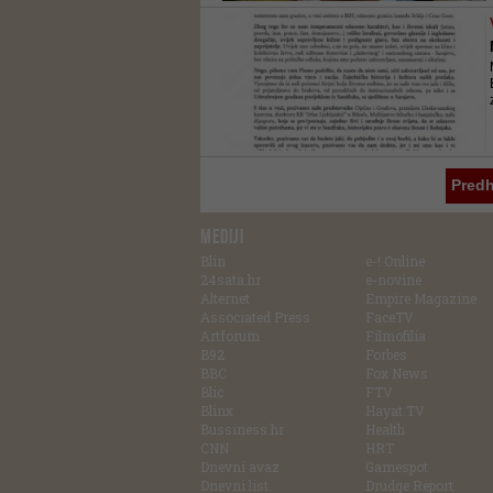
Pred
MEDIJI
Blin
e-! Online
24sata.hr
e-novine
Alternet
Empire Magazine
Associated Press
FaceTV
Artforum
Filmofilia
B92
Forbes
BBC
Fox News
Blic
FTV
Blinx
Hayat TV
Bussiness.hr
Health
CNN
HRT
Dnevni avaz
Gamespot
Dnevni list
Drudge Report