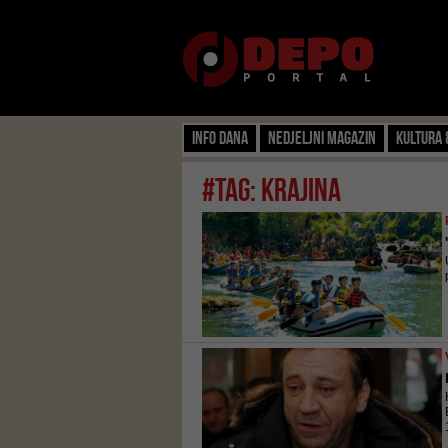
Info dana
Nedjeljni magazin
Kultura 
#tag: krajina