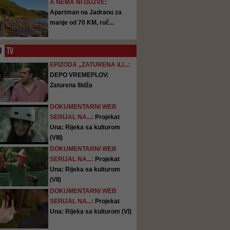
A NEMA NI GUŽVE:
Apartman na Jadranu za
manje od 70 KM, ruč...
O
TV
EPIZODA „ZATURENA ILI...:
DEPO VREMEPLOV:
Zaturena Ilidža
DOKUMENTARNI WEB
SERIJAL NA...:
Projekat
Una: Rijeka sa kulturom
(VIII)
DOKUMENTARNI WEB
SERIJAL NA...:
Projekat
Una: Rijeka sa kulturom
(VII)
DOKUMENTARNI WEB
SERIJAL NA...:
Projekat
Una: Rijeka sa kulturom (VI)