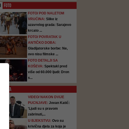
O
FOTO
FOTO/ POD NALETOM
VRUĆINA:
Slike iz
uzavrelog grada: Sarajevo
krcato ...
FOTO/ POVRATAK U
ANTIČKO DOBA:
Gladijatorske borbe: Ne,
ovo nisu filmske ...
FOTO DETALJI SA
KOŠEVA:
Spektakl pred
više od 60.000 ljudi: Dron
s...
SATA
VIDEO/ NAKON DVIJE
PUCNJAVE:
Jovan Katić:
'Ljudi su s pravom
zabrinuti,...
U BJEKSTVU:
Ovo su
krivična djela za koja je