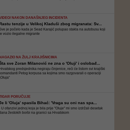
VIDEO/ NAKON DANAŠNJEG INCIDENTA
Rastu tenzije u Velikoj Kladuši zbog migranata: Sv...
Sve je počelo kada je Sead Karajić polupao stakla na autobusu koji
je vozio ilegalne migrante
NAGAZIO NA ŽULJ KRAJIŠNICIMA
Šta sve Zoran Milanović ne zna o 'Oluji' i oslobađ...
Hrvatskog predsjednika negiraju činjenice, reći će listom svi krajiški
komandanti Petog korpusa sa kojima smo razgovarali o operaciji
„Oluja“
TIGAR PORUČUJE
Je li 'Oluja' spasila Bihać: 'Vraga su oni nas spa...
- U ofanzivi jednoj koja je bila prije "Oluje" mi smo izdržali desetak
dana žestokih borbi na granici sa Hrvatskom