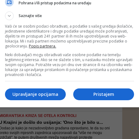
- Ponavljaćemo preteste iz dana u dan i nećemo prestati dok se ne
Pohrana i/ili pristup podacima na uređaju
ispune naši zahtjevi! - poručuje sa trga na kome se okupilo više
hiljada građana iz cijelog Bihaća
Saznajte više
Vaši će se osobni podaci obrađivati, a podatke s vašeg uređaja (kolačiće,
jedinstvene identifikatore i druge podatke uređaja) može pohranjivati,
KRIZA DOSTIŽE VRHUNAC
dijeliti te im pristupati 241 partner ili ih može upotrebljavati ova web-
Strah raste, biće sve gore: Migranti napadaju poli...
lokacija. Mi i naši partneri možemo upotrebljavati precizne podatke o
Trenutno u Unsko-sanskom kantonu boravi više od 10.000 ilegalnih
geolociranju.
Popis partnera.
migranata, a većina ih spava pod otvorenim nebom
Neki dobavljači mogu obrađivati vaše osobne podatke na temelju
legitimnog interesa. Ako se ne slažete s tim, u nastavku možete upravljati
svojim opcijama. Potražite vezu pri dnu ove stranice ili na izborniku web-
lokacije za upravljanje pristankom ili povlačenje pristanka u postavkama
VIDEO/ SITUACIJA SVE STRAŠNIJA
privatnosti i kolačića.
Dramatično u samom centru Bihaća: Migranti se obra...
Sukob je izbio u 15.10 časova, a na objavljenom video-snimku
zabilježen je trenutak kada jedan od aktera izvlači nož i pokušava
Upravljanje opcijama
Pristajem
ubosti drugog migranta
MIGRANTSKA KRIZA SE OTELA KONTROLI
U Krajini je došlo do usijanja: 'Ono što je bilo u...
Dodao je kako je nezadovoljstvo građana opravdano, te da su oni
preko svojih mjesnih zajednica upozoravali da "više ne mogu
izdržati", te putem društvenih mreža najavljivali proteste