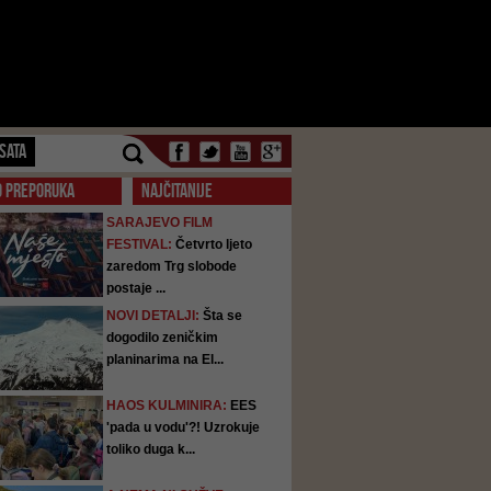
SATA
O PREPORUKA
NAJČITANIJE
SARAJEVO FILM
FESTIVAL:
Četvrto ljeto
zaredom Trg slobode
postaje ...
NOVI DETALJI:
Šta se
dogodilo zeničkim
planinarima na El...
HAOS KULMINIRA:
EES
'pada u vodu'?! Uzrokuje
toliko duga k...