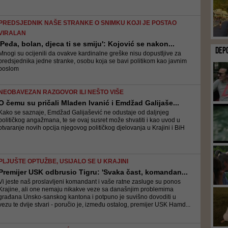
PREDSJEDNIK NAŠE STRANKE O SNIMKU KOJI JE POSTAO
VIRALAN
'Peđa, bolan, djeca ti se smiju': Kojović se nakon...
DEP
Mnogi su ocijenili da ovakve kardinalne greške nisu dopustljive za
predsjednika jedne stranke, osobu koja se bavi politikom kao javnim
poslom
NEOBAVEZAN RAZGOVOR ILI NEŠTO VIŠE
O čemu su pričali Mladen Ivanić i Emdžad Galijaše...
Kako se saznaje, Emdžad Galijašević ne odustaje od daljnjeg
političkog angažmana, te se ovaj susret može shvatiti i kao uvod u
otvaranje novih opcija njegovog političkog djelovanja u Krajini i BiH
PLJUŠTE OPTUŽBE, USIJALO SE U KRAJINI
Premijer USK odbrusio Tigru: 'Svaka čast, komandan...
Vi jeste naš proslavljeni komandant i vaše ratne zasluge su ponos
Krajine, ali one nemaju nikakve veze sa današnjim problemima
građana Unsko-sanskog kantona i potpuno je suvišno dovoditi u
vezu te dvije stvari - poručio je, između ostalog, premijer USK Hamd...