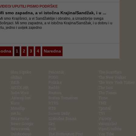
VIDEO/ UPUTILI PISMO PODRŠKE
Mi smo zapadna, a vi istočna Krajina/Sandžak, i u ...
Mi smo Krajišnici, a vi Sandžaklije i obratno, a iznad/prije svega
Bošnjaci. Mi smo zapadna, a vi istočna Krajina/Sandžak, i u dobru i u
zlu, jedno i uvijek zajedno
hodna
1
2
3
4
Naredna
Glas Srpske
Pešćanik
The Guardian
Globus
POGO
The New Yorker
IMDb
Politika
The New York Times
INDEX.HR
Reddit
The Sun
Indie Wire
Reuters
The Times
Jutarnji list
Rotten Tomatoes
Time
Kurir
RTRS
TMZ
Miniclip
RTS
Tportal
net.hr
Screen Daily
TV1
Nezavisne
Slobodna Bosna
Variety
News Google
Sky
Večenji list
Newsweek
Svet
Vijesti online
Oslobođenje
The Huffington Post
You Tube