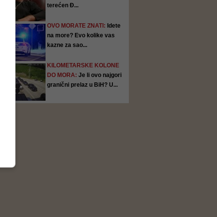
terećen Đ...
OVO MORATE ZNATI:
Idete
na more? Evo kolike vas
kazne za sao...
KILOMETARSKE KOLONE
DO MORA:
Je li ovo najgori
granični prelaz u BiH? U...