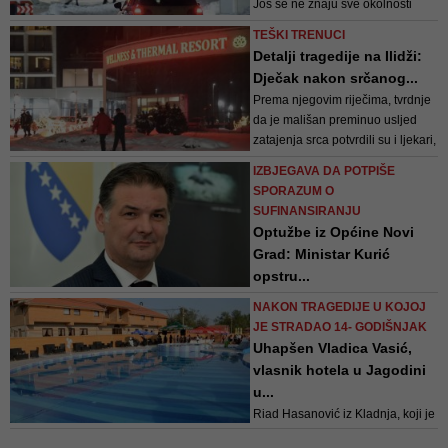
Još se ne znaju sve okolnosti
slučaja, kolaju različite verzije, no
TEŠKI TRENUCI
cijelu stvar bi eventualno mogle
Detalji tragedije na Ilidži:
razjasniti i nadzorne kamere koje
Dječak nakon srčanog...
navodno postoje na bazenima.
Prema njegovim riječima, tvrdnje
Dan nakon tragedije hotelski
da je mališan preminuo usljed
wellness centar, doznajemo,
zatajenja srca potvrdili su i ljekari,
normalno radi
koji su došli na lice mjesta
IZBJEGAVA DA POTPIŠE
SPORAZUM O
SUFINANSIRANJU
Optužbe iz Općine Novi
Grad: Ministar Kurić
opstru...
Općina Novi Grad je odabrala
NAKON TRAGEDIJE U KOJOJ
izvođača radova, završila svu
JE STRADAO 14- GODIŠNJAK
potrebnu dokumentaciju, te je u
Uhapšen Vladica Vasić,
budžetu osigurala 700.000 KM,
vlasnik hotela u Jagodini
tako da će radovi na izgradnji
u...
bazena početi narednih dana
Riad Hasanović iz Kladnja, koji je
u Jagodini boravio sa više od 70-