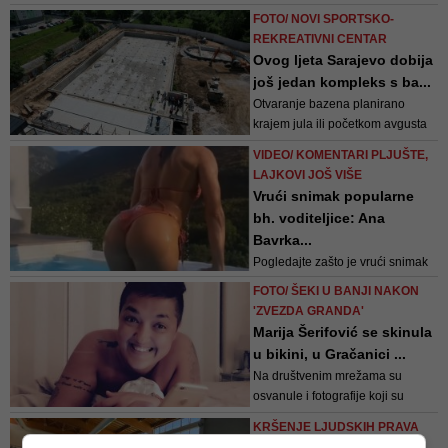
ozbiljna priča, da će brzo početi s
FOTO/ NOVI SPORTSKO-
gradnjom. Grad i ja zaslužujemo
REKREATIVNI CENTAR
olimpijski bazen - kaže Lana
Ovog ljeta Sarajevo dobija
još jedan kompleks s ba...
Otvaranje bazena planirano
krajem jula ili početkom avgusta
ove godine, u zavisnosti od
VIDEO/ KOMENTARI PLJUŠTE,
okončanja procedura tehničkog
LAJKOVI JOŠ VIŠE
prijema, naglasio je načelnik
Vrući snimak popularne
Efendić
bh. voditeljice: Ana
Bavrka...
Pogledajte zašto je vrući snimak
tv voditeljice za samo nekoliko
FOTO/ ŠEKI U BANJI NAKON
sati skupio više od 4.000 lajkova...
'ZVEZDA GRANDA'
Marija Šerifović se skinula
u bikini, u Gračanici ...
Na društvenim mrežama su
osvanule i fotografije koji su
zabilježile atmosferu prije
KRŠENJE LJUDSKIH PRAVA
koncerta, kada se ekipa