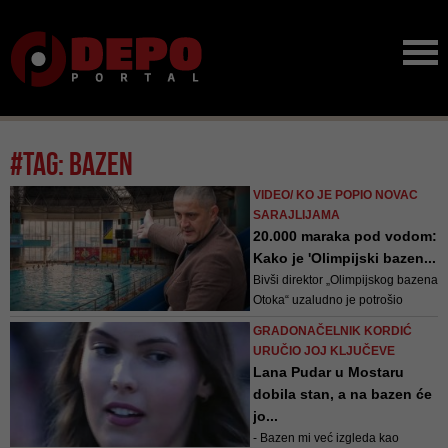
#tag: bazen
VIDEO/ KO JE POPIO NOVAC
SARAJLIJAMA
20.000 maraka pod vodom:
Kako je 'Olimpijski bazen...
Bivši direktor „Olimpijskog bazena
Otoka“ uzaludno je potrošio
desetine hiljada maraka građana
GRADONAČELNIK KORDIĆ
Sarajeva na potragu za vodom.
URUČIO JOJ KLJUČEVE
Voda nije nađena, a on je tokom
Lana Pudar u Mostaru
mandata naplatio 20.000 KM
dobila stan, a na bazen će
naknada na koje nije imao pravo
jo...
- Bazen mi već izgleda kao