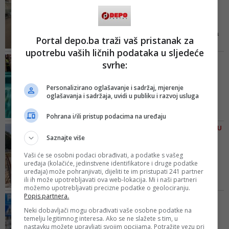
Na bazenu u Vogošći
zabavljala na bazenu
zabranjeno kupanje u
burkiniju...
Ima više curica koje ne mogu da
Portal depo.ba traži vaš pristanak za
dođu kod mene u klub da
upotrebu vaših ličnih podataka u sljedeće
treniraju, niti ja mogu u tom
ZAMIJENILE MORE U DOBA
svrhe:
odijelu da treniram jer sam
KORONE
također pokrivena, navodi Hot
Pomama za kućama i
Personalizirano oglašavanje i sadržaj, mjerenje
vikendicama s bazenima:
oglašavanja i sadržaja, uvidi u publiku i razvoj usluga
Potražn...
Potražnja jeste velika, imamo
Pohrana i/ili pristup podacima na uređaju
dosta izdatih i nemamo još
FOTO/ RADOVI U PUNOM JEKU
mnogo slobodnih termina. Ove
Saznajte više
Napreduje izgradnja
godine imamo dosta porodica, pa
bazena na Dobrinji: Evo
Vaši će se osobni podaci obrađivati, a podatke s vašeg
zaključujemo da je trenutna
kako ć...
uređaja (kolačiće, jedinstvene identifikatore i druge podatke
situacija doprinijela tome da se
uređaja) može pohranjivati, dijeliti te im pristupati 241 partner
Radi se o vrlo važnom
porodice odmaraju kod nas, kaže
ili ih može upotrebljavati ova web-lokacija. Mi i naši partneri
infrastrukturnom projektu čijom
Ismić
možemo upotrebljavati precizne podatke o geolociranju.
izgradnjom će stanovnici
Popis partnera.
FOTO/ OD NJE TO NISMO
najmnogoljudnije općine u BiH
OČEKIVALI
Neki dobavljači mogu obrađivati vaše osobne podatke na
prvi put dobiti otvorene bazene s
temelju legitimnog interesa. Ako se ne slažete s tim, u
Alka Vuica u toplesu!
pratećim sportsko-rekreacionim
nastavku možete upravljati svojim opcijama. Potražite vezu pri