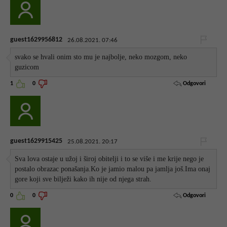
guest1629956812
26.08.2021. 07:46
svako se hvali onim sto mu je najbolje, neko mozgom, neko
guzicom
Odgovori
1
0
guest1629915425
25.08.2021. 20:17
Sva lova ostaje u užoj i široj obitelji i to se više i me krije nego je
postalo obrazac ponašanja.Ko je jamio malou pa jamlja još.Ima onaj
gore koji sve bilježi kako ih nije od njega strah.
Odgovori
0
0