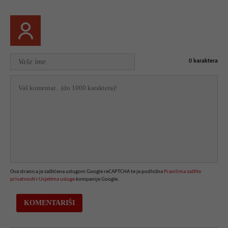
0
karaktera
Ova stranica je zaštićena uslugom Google reCAPTCHA te je podložna
Pravilima zaštite
privatnosti
i
Uvjetima usluge
kompanije Google.