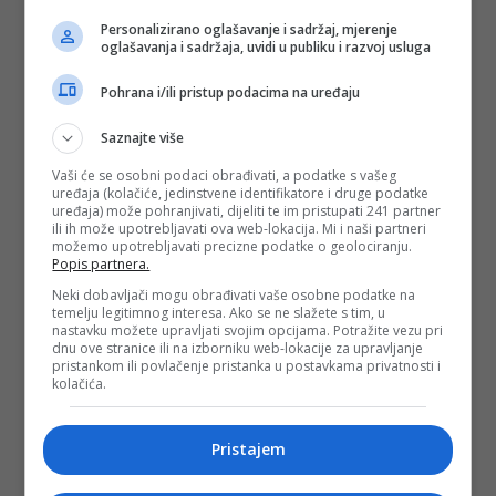
Personalizirano oglašavanje i sadržaj, mjerenje
oglašavanja i sadržaja, uvidi u publiku i razvoj usluga
Pohrana i/ili pristup podacima na uređaju
Saznajte više
Vaši će se osobni podaci obrađivati, a podatke s vašeg
uređaja (kolačiće, jedinstvene identifikatore i druge podatke
uređaja) može pohranjivati, dijeliti te im pristupati 241 partner
ili ih može upotrebljavati ova web-lokacija. Mi i naši partneri
možemo upotrebljavati precizne podatke o geolociranju.
Popis partnera.
Neki dobavljači mogu obrađivati vaše osobne podatke na
temelju legitimnog interesa. Ako se ne slažete s tim, u
nastavku možete upravljati svojim opcijama. Potražite vezu pri
dnu ove stranice ili na izborniku web-lokacije za upravljanje
pristankom ili povlačenje pristanka u postavkama privatnosti i
kolačića.
Pristajem