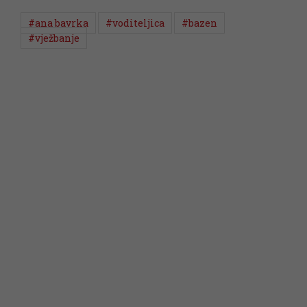
#ana bavrka
#voditeljica
#bazen
#vježbanje