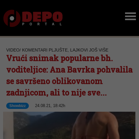
VIDEO/ KOMENTARI PLJUŠTE, LAJKOVI JOŠ VIŠE
Vrući snimak popularne bh.
voditeljice: Ana Bavrka pohvalila
se savršeno oblikovanom
zadnjicom, ali to nije sve...
24.08.21, 18:42h
Showbizz