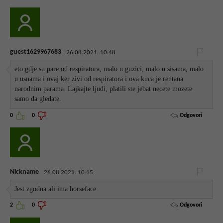
guest1629967683
26.08.2021. 10:48
eto gdje su pare od respiratora, malo u guzici, malo u sisama, malo
u usnama i ovaj ker zivi od respiratora i ova kuca je rentana
narodnim parama. Lajkajte ljudi, platili ste jebat necete mozete
samo da gledate.
Odgovori
0
0
Nickname
26.08.2021. 10:15
Jest zgodna ali ima horseface
Odgovori
2
0