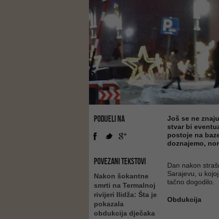
PODIJELI NA
Još se ne znaju 
stvar bi eventu
postoje na baze
doznajemo, nor
POVEZANI TEKSTOVI
Dan nakon strašn
Sarajevu, u kojoj
Nakon šokantne
tačno dogodilo.
smrti na Termalnoj
rivijeri Ilidža: Šta je
Obdukcija
pokazala
obdukcija dječaka