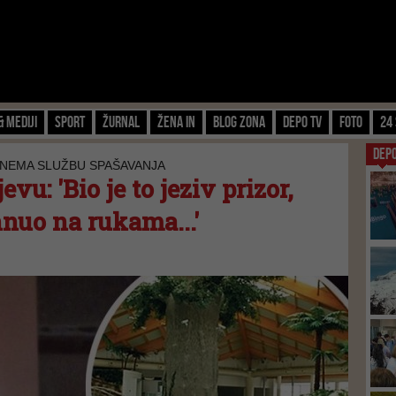
& Mediji
Sport
Žurnal
Žena IN
Blog zona
Depo TV
FOTO
24 
DEP
 NEMA SLUŽBU SPAŠAVANJA
evu: 'Bio je to jeziv prizor,
nuo na rukama...'