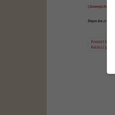
(
Jutarnji.hr
, D
Depo.ba
pratite
#resort hills
#almir prgu