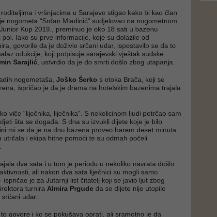
s roditeljima i vršnjacima u Sarajevo stigao kako bi kao član
ije nogometa “Srđan Mladinić” sudjelovao na nogometnom
Junior Kup 2019., preminuo je oko 18 sati u bazenu
pol. Iako su prve informacije, koje su dolazile od
ira, govorile da je doživio srčani udar, ispostavilo se da to
 nalaz odukcije, koji potpisuje sarajevski vještak sudske
min Sarajlić
, ustvrdio da je do smrti došlo zbog utapanja.
mladih nogometaša,
Joško Šerko
s otoka Brača, koji se
zena, ispričao je da je drama na hotelskim bazenima trajala
 viče “liječnika, liječnika”. S nekolicinom ljudi potrčao sam
eti šta se događa. S dna su izvukli dijete koje je bilo
ini mi se da je na dnu bazena proveo barem deset minuta.
u utrčala i ekipa hitne pomoći te su odmah počeli
.
ajala dva sata i u tom je periodu u nekoliko navrata došlo
ktivnosti, ali nakon dva sata liječnici su mogli samo
 ispričao je za Jutarnji list čitatelj koji se javio ljut zbog
irektora turnira
Almira Prgude
da se dijete nije utopilo
 srčani udar.
to govore i ko se pokušava oprati, ali sramotno je da