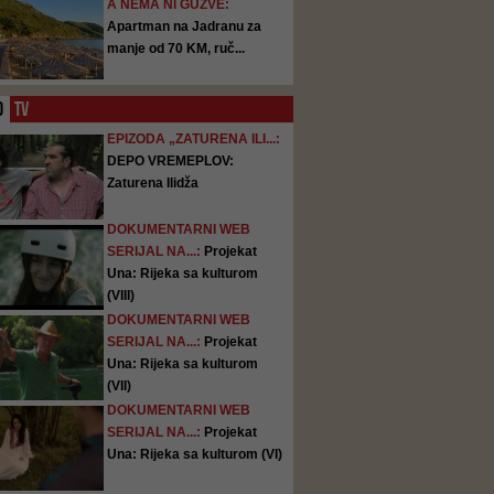
A NEMA NI GUŽVE:
Apartman na Jadranu za
manje od 70 KM, ruč...
O
TV
EPIZODA „ZATURENA ILI...:
DEPO VREMEPLOV:
Zaturena Ilidža
DOKUMENTARNI WEB
SERIJAL NA...:
Projekat
Una: Rijeka sa kulturom
(VIII)
DOKUMENTARNI WEB
SERIJAL NA...:
Projekat
Una: Rijeka sa kulturom
(VII)
DOKUMENTARNI WEB
SERIJAL NA...:
Projekat
Una: Rijeka sa kulturom (VI)