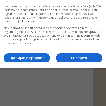
EPO PORTAL, BLIN MAGAZIN/md)
Vaši će se osobni podaci obrađivati, a podatke s vašeg uređaja (kolačiće,
jedinstvene identifikatore i druge podatke uređaja) može pohranjivati,
dijeliti te im pristupati 241 partner ili ih može upotrebljavati ova web-
lokacija. Mi i naši partneri možemo upotrebljavati precizne podatke o
 putem društvenih mreža
Twitter
i
Facebook
geolociranju.
Popis partnera.
Neki dobavljači mogu obrađivati vaše osobne podatke na temelju
legitimnog interesa. Ako se ne slažete s tim, u nastavku možete upravljati
svojim opcijama. Potražite vezu pri dnu ove stranice ili na izborniku web-
#bazen
#dječak
#utapanje
#turnir
lokacije za upravljanje pristankom ili povlačenje pristanka u postavkama
privatnosti i kolačića.
da
Upravljanje opcijama
Pristajem