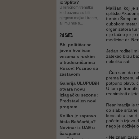
iz Splita?
U kritičnom trenutku
Mališan, koji je 
kod bazena su bili
splitske Akadem
njegova majka i trener,
turniru Šampion 
ali mu nije b...
dubokom metar i 
organizatora turn
nije tačno jer je
24 SATA
medicine dr.
Ner
Bh. političar se
javno hvalisao
Jedan roditelj 
zatekao blizu ba
vezama s ruskim
nekoliko sati.
ultradesničarima
Rusov: Pozirao sa
- Čuo sam da neko
zastavom
prema bazenu vidj
Galerija ULUPUBiH
potpuno plavo, č
U tom je trenutk
otvara novu
reanimirati dijete
izlagačku sezonu:
Predstavljen novi
Reanimacija je tr
program
do slabe srčane a
konstatirati smrt -
Koliko je zapravo
početnih izjava d
čista Baščaršija?
nego je doživjelo
Novinar iz UAE u
čarapama
- Ne znam zašto 