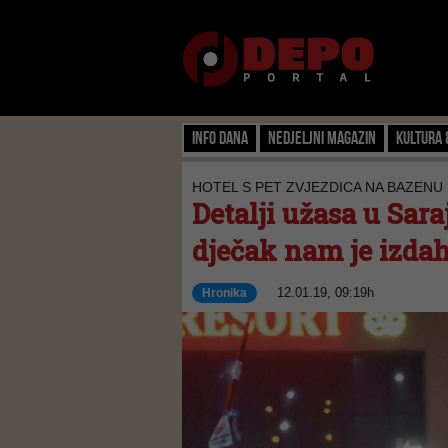
Info dana
Nedjeljni magazin
Kultura 
HOTEL S PET ZVJEZDICA NA BAZENU
Detalji užasa u Saraj
dječak nam je izdah
12.01.19, 09:19h
Hronika