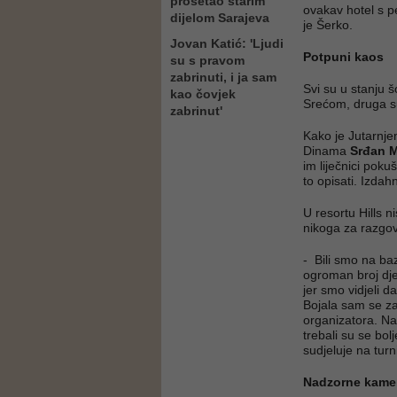
prošetao starim
ovakav hotel s p
dijelom Sarajeva
je Šerko.
Jovan Katić: 'Ljudi
Potpuni kaos
su s pravom
zabrinuti, i ja sam
Svi su u stanju š
kao čovjek
Srećom, druga s
zabrinut'
Kako je Jutarnje
Dinama
Srđan M
im liječnici poku
to opisati. Izda
U resortu Hills n
nikoga za razgov
- Bili smo na ba
ogroman broj dje
jer smo vidjeli d
Bojala sam se za
organizatora. Na
trebali su se bol
sudjeluje na turn
Nadzorne kame