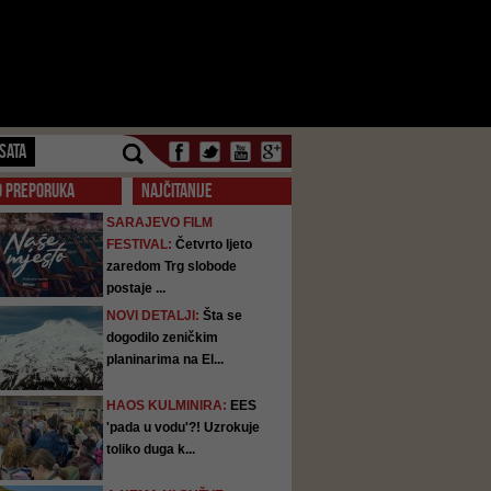
SATA
O PREPORUKA
NAJČITANIJE
SARAJEVO FILM
FESTIVAL:
Četvrto ljeto
zaredom Trg slobode
postaje ...
NOVI DETALJI:
Šta se
dogodilo zeničkim
planinarima na El...
HAOS KULMINIRA:
EES
'pada u vodu'?! Uzrokuje
toliko duga k...