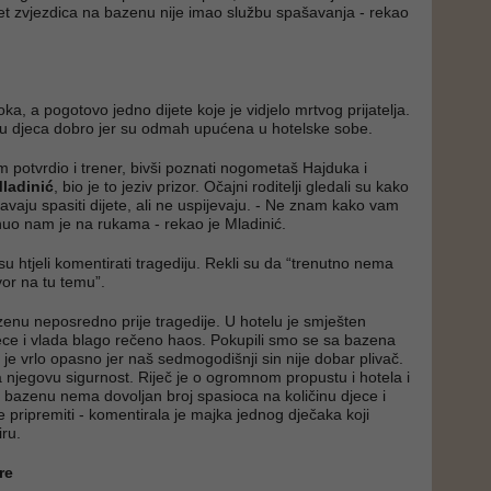
et zvjezdica na bazenu nije imao službu spašavanja - rekao
oka, a pogotovo jedno dijete koje je vidjelo mrtvog prijatelja.
u djeca dobro jer su odmah upućena u hotelske sobe.
m potvrdio i trener, bivši poznati nogometaš Hajduka i
ladinić
, bio je to jeziv prizor. Očajni roditelji gledali su kako
šavaju spasiti dijete, ali ne uspijevaju. - Ne znam kako vam
hnuo nam je na rukama - rekao je Mladinić.
isu htjeli komentirati tragediju. Rekli su da “trenutno nema
or na tu temu”.
zenu neposredno prije tragedije. U hotelu je smješten
ce i vlada blago rečeno haos. Pokupili smo se sa bazena
a je vrlo opasno jer naš sedmogodišnji sin nije dobar plivač.
 njegovu sigurnost. Riječ je o ogromnom propustu i hotela i
 bazenu nema dovoljan broj spasioca na količinu djece i
je pripremiti - komentirala je majka jednog dječaka koji
iru.
re