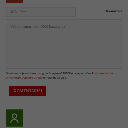
0
karaktera
Ova stranica je zaštićena uslugom Google reCAPTCHA te je podložna
Pravilima zaštite
privatnosti
i
Uvjetima usluge
kompanije Google.