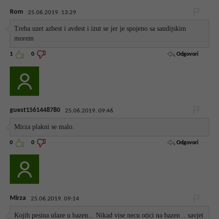
Rom
25.06.2019. 13:29
Treba uzet azbest i avdest i izut se jer je spojeno sa saudijskim
morem
Odgovori
1
0
guest1561448780
25.06.2019. 09:46
Mirza plakni se malo.
Odgovori
0
0
Mirza
25.06.2019. 09:14
Kojih pesina ulaze u bazen... Nikad vise necu otici na bazen .. savjet