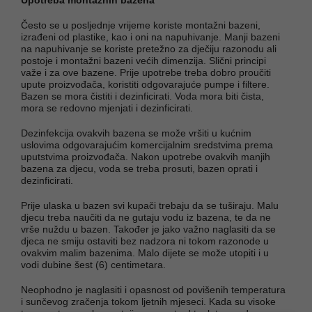
Često se u posljednje vrijeme koriste montažni bazeni,
izrađeni od plastike, kao i oni na napuhivanje. Manji bazeni
na napuhivanje se koriste pretežno za dječiju razonodu ali
postoje i montažni bazeni većih dimenzija. Slični principi
važe i za ove bazene. Prije upotrebe treba dobro proučiti
upute proizvođača, koristiti odgovarajuće pumpe i filtere.
Bazen se mora čistiti i dezinficirati. Voda mora biti čista,
mora se redovno mjenjati i dezinficirati.
Dezinfekcija ovakvih bazena se može vršiti u kućnim
uslovima odgovarajućim komercijalnim sredstvima prema
uputstvima proizvođača. Nakon upotrebe ovakvih manjih
bazena za djecu, voda se treba prosuti, bazen oprati i
dezinficirati.
Prije ulaska u bazen svi kupači trebaju da se tuširaju. Malu
djecu treba naučiti da ne gutaju vodu iz bazena, te da ne
vrše nuždu u bazen. Također je jako važno naglasiti da se
djeca ne smiju ostaviti bez nadzora ni tokom razonode u
ovakvim malim bazenima. Malo dijete se može utopiti i u
vodi dubine šest (6) centimetara.
Neophodno je naglasiti i opasnost od povišenih temperatura
i sunčevog zračenja tokom ljetnih mjeseci. Kada su visoke