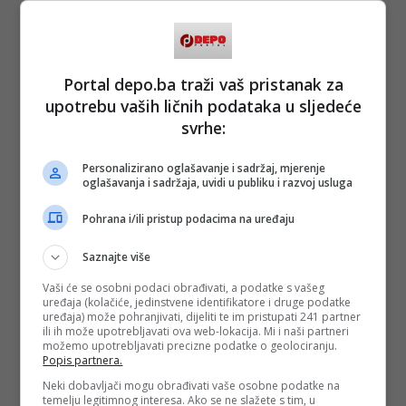
temperature zraka postoji opasnost od toplotnog udara,
sunčanice i gubljenja tečnosti. Neophdno je tokom rekreacije
unositi dovoljne količine tečnosti.
U okolini bazena treba biti dovoljno hladovine, najbolje bi
Portal depo.ba traži vaš pristanak za
bilo prirodne a u odsustvu obezbjediti dovoljno suncobrana i
sličnih zaslona od sunca. Također kožu treba zaštiti
upotrebu vaših ličnih podataka u sljedeće
odgovarajućom odjećom i zaštitnim kremama te izbjegavati
svrhe:
duže izlaganje suncu, da bi izbjegli nastanak opekotina.
Dugotrajno i višegodišnje izlaganje kože suncu povećava
rizik obolijevanja od raka kože.
Personalizirano oglašavanje i sadržaj, mjerenje
oglašavanja i sadržaja, uvidi u publiku i razvoj usluga
(DEPO PORTAL, BLIN MAGAZIN/mr)
PODIJELI NA
Pohrana i/ili pristup podacima na uređaju
Saznajte više
Depo.ba
pratite putem društvenih mreža
Twitter
i
Facebook
Vaši će se osobni podaci obrađivati, a podatke s vašeg
uređaja (kolačiće, jedinstvene identifikatore i druge podatke
uređaja) može pohranjivati, dijeliti te im pristupati 241 partner
ili ih može upotrebljavati ova web-lokacija. Mi i naši partneri
možemo upotrebljavati precizne podatke o geolociranju.
Popis partnera.
#bazen
#kupanje
#ljetna sezona
#voda
Neki dobavljači mogu obrađivati vaše osobne podatke na
temelju legitimnog interesa. Ako se ne slažete s tim, u