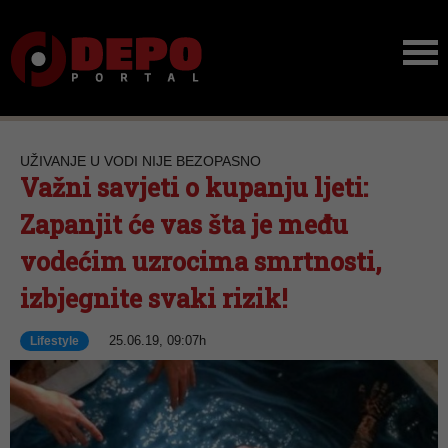
UŽIVANJE U VODI NIJE BEZOPASNO
Važni savjeti o kupanju ljeti:
Zapanjit će vas šta je među
vodećim uzrocima smrtnosti,
izbjegnite svaki rizik!
25.06.19, 09:07h
Lifestyle