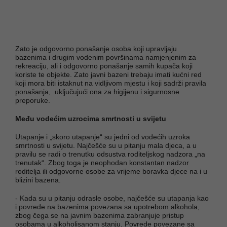
Zato je odgovorno ponašanje osoba koji upravljaju
bazenima i drugim vodenim površinama namjenjenim za
rekreaciju, ali i odgovorno ponašanje samih kupača koji
koriste te objekte. Zato javni bazeni trebaju imati kućni red
koji mora biti istaknut na vidljivom mjestu i koji sadrži pravila
ponašanja, uključujući ona za higijenu i sigurnosne
preporuke.
Među vodećim uzrocima smrtnosti u svijetu
Utapanje i „skoro utapanje“ su jedni od vodećih uzroka
smrtnosti u svijetu. Najčešće su u pitanju mala djeca, a u
pravilu se radi o trenutku odsustva roditeljskog nadzora „na
trenutak“. Zbog toga je neophodan konstantan nadzor
roditelja ili odgovorne osobe za vrijeme boravka djece na i u
blizini bazena.
- Kada su u pitanju odrasle osobe, najčešće su utapanja kao
i povrede na bazenima povezana sa upotrebom alkohola,
zbog čega se na javnim bazenima zabranjuje pristup
osobama u alkoholisanom stanju. Povrede povezane sa