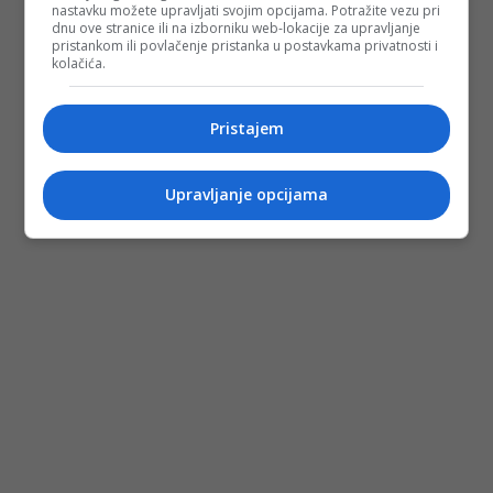
nastavku možete upravljati svojim opcijama. Potražite vezu pri
dnu ove stranice ili na izborniku web-lokacije za upravljanje
pristankom ili povlačenje pristanka u postavkama privatnosti i
kolačića.
Pristajem
Upravljanje opcijama