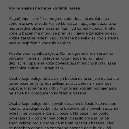
Ko ne smije i ne treba koristiti bazen
Zagađenje i uzročnici mogu u vodu dospjeti direktno sa
vodom iz izvora vode koji se koristi za napajanje bazena, iz
neposredne okoline bazena, kao i od samih kupača. Preko
vode u bazenima mogu se prenijeti crijevne zarazne bolesti,
kožne zarazne bolesti kao i zarazne bolesti disajnog sistema
putem raspršenih vodenih kapljica.
Posebno su osjetljiva djeca. Rane, ogrebotine, nepravilno
održavani pirsinzi, oštećena koža neposredno nakon
depilacije i upaljena koža povećavaju mogućnost od ulaska
uzročnika bolesti u organizam.
Osobe koje boluju od zaraznih bolesti ne bi smjele da koriste
javne bazene, jer predstavljaju zdravstveni rizik za druge
kupače. Osobama sa vidljivim gnojnim kožnim promjenama
ne smije biti omogućeno korištenje bazena.
Osobe koje boluju od crijevnih zaraznih bolesti, kao i osobe
koje su u zadnjih sedam dana bolovale od crijevnih zaraznih
bolesti, ne bi smjele koristiti bazen. Na bazenima postoji
povećani rizik od prenosa bolesti disajnih organa (gripa),
zbog velikog broja osoba na malom prostoru bazena. Ovo
se posebno odnosi na zatvorene bazene gdje je rizik još