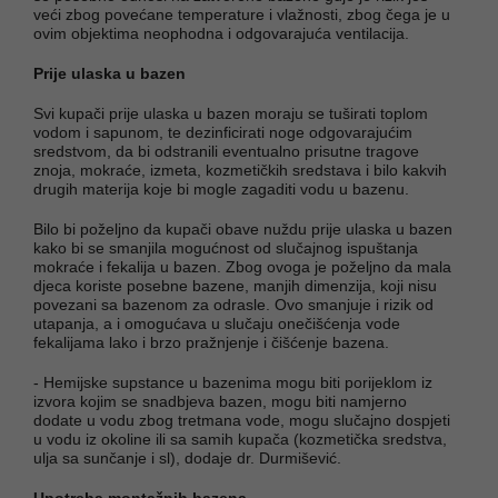
veći zbog povećane temperature i vlažnosti, zbog čega je u
ovim objektima neophodna i odgovarajuća ventilacija.
Prije ulaska u bazen
Svi kupači prije ulaska u bazen moraju se tuširati toplom
vodom i sapunom, te dezinficirati noge odgovarajućim
sredstvom, da bi odstranili eventualno prisutne tragove
znoja, mokraće, izmeta, kozmetičkih sredstava i bilo kakvih
drugih materija koje bi mogle zagaditi vodu u bazenu.
Bilo bi poželjno da kupači obave nuždu prije ulaska u bazen
kako bi se smanjila mogućnost od slučajnog ispuštanja
mokraće i fekalija u bazen. Zbog ovoga je poželjno da mala
djeca koriste posebne bazene, manjih dimenzija, koji nisu
povezani sa bazenom za odrasle. Ovo smanjuje i rizik od
utapanja, a i omogućava u slučaju onečišćenja vode
fekalijama lako i brzo pražnjenje i čišćenje bazena.
- Hemijske supstance u bazenima mogu biti porijeklom iz
izvora kojim se snadbjeva bazen, mogu biti namjerno
dodate u vodu zbog tretmana vode, mogu slučajno dospjeti
u vodu iz okoline ili sa samih kupača (kozmetička sredstva,
ulja sa sunčanje i sl), dodaje dr. Durmišević.
Upotreba montažnih bazena