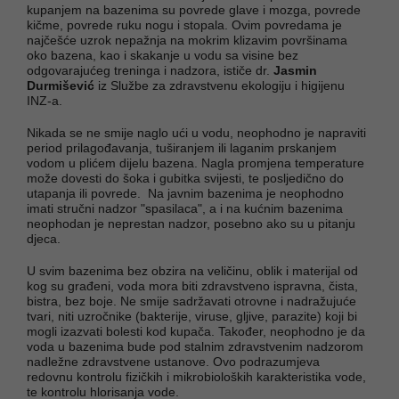
kupanjem na bazenima su povrede glave i mozga, povrede
kičme, povrede ruku nogu i stopala. Ovim povredama je
najčešće uzrok nepažnja na mokrim klizavim površinama
oko bazena, kao i skakanje u vodu sa visine bez
odgovarajućeg treninga i nadzora, ističe dr.
Jasmin
Durmišević
iz Službe za zdravstvenu ekologiju i higijenu
INZ-a.
Nikada se ne smije naglo ući u vodu, neophodno je napraviti
period prilagođavanja, tuširanjem ili laganim prskanjem
vodom u plićem dijelu bazena. Nagla promjena temperature
može dovesti do šoka i gubitka svijesti, te posljedično do
utapanja ili povrede. Na javnim bazenima je neophodno
imati stručni nadzor "spasilaca", a i na kućnim bazenima
neophodan je neprestan nadzor, posebno ako su u pitanju
djeca.
U svim bazenima bez obzira na veličinu, oblik i materijal od
kog su građeni, voda mora biti zdravstveno ispravna, čista,
bistra, bez boje. Ne smije sadržavati otrovne i nadražujuće
tvari, niti uzročnike (bakterije, viruse, gljive, parazite) koji bi
mogli izazvati bolesti kod kupača. Također, neophodno je da
voda u bazenima bude pod stalnim zdravstvenim nadzorom
nadležne zdravstvene ustanove. Ovo podrazumjeva
redovnu kontrolu fizičkih i mikrobioloških karakteristika vode,
te kontrolu hlorisanja vode.