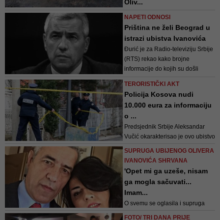
Oliv...
Sve aktivnosti koje se obavljaju u
NAPETI ODNOSI
okviru Kosovske policije,
Priština ne želi Beograd u
koordiniraju se i sprovode pod
istrazi ubistva Ivanovića
nadležnošću Osnovnog tužilaštva
Đurić je za Radio-televiziju Srbije
u Mitrovici
(RTS) rekao kako brojne
informacije do kojih su došli
srbijanski istražni organi pokazuju
TERORISTIČKI AKT
da je riječ "o ozbiljnoj i širokoj
Policija Kosova nudi
organizaciji", te da te informacije
10.000 eura za informaciju
stižu svaki čas
o ...
Predsjednik Srbije Aleksandar
Vučić okarakterisao je ovo ubistvo
kao teroristički akt, a Srbija će se
SUPRUGA UBIJENOG OLIVERA
prema tome odnositi kao prema
IVANOVIĆA SHRVANA
terorističkom aktu
'Opet mi ga uzeše, nisam
ga mogla sačuvati...
Imam...
O svemu se oglasila i supruga
ubijenog političara koja je, kako
FOTO/ TRI DANA PRIJE