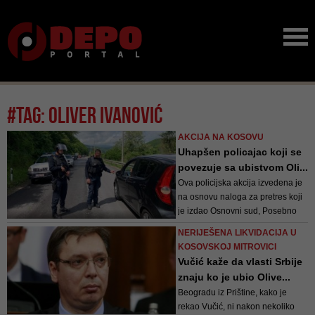
#tag: oliver ivanović
AKCIJA NA KOSOVU
Uhapšen policajac koji se
povezuje sa ubistvom Oli...
Ova policijska akcija izvedena je
na osnovu naloga za pretres koji
je izdao Osnovni sud, Posebno
odjeljenje
NERIJEŠENA LIKVIDACIJA U
KOSOVSKOJ MITROVICI
Vučić kaže da vlasti Srbije
znaju ko je ubio Olive...
Beogradu iz Prištine, kako je
rekao Vučić, ni nakon nekoliko