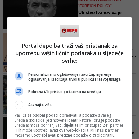
'FOREIGN POLICY'
Ubistvo Ivanovića je
možda baš ono što je
Kosovu t...
Srbija i cijela regija, po njegovom
VUČIĆ NA KOSOVU NAKON
mišljenju, taoci su te iluzije, koja,
UBISTVA IVANOVIĆA
Portal depo.ba traži vaš pristanak za
istovremeno otvara vrata Rusiji da
Bolje da razgovaram ja sa
upotrebu vaših ličnih podataka u sljedeće
odvlači Srbiju od euroatlantskih
Thacijem, da ne znam ko ...
integracija, Evropske unije i
svrhe:
Vučić je ponovio da je Srbija
zapadnih vrijednosti
tražila da bude uključena u
Personalizirano oglašavanje i sadržaj, mjerenje
istragu ubistva Olivera Ivanovića,
PREDSJEDNIK SRBIJE ODAO
oglašavanja i sadržaja, uvidi u publiku i razvoj usluga
ali da kosovske vlasti koje ovdje
POČAST LIDERU OPOZICIJE
imaju efektivnu vlast, to nisu
Nakon ubistva Olivera
Pohrana i/ili pristup podacima na uređaju
dozvolile
Ivanovića, Vučić pred
Srbima...
Saznajte više
Vučić je današnji posjet Kosovu
Vaši će se osobni podaci obrađivati, a podatke s vašeg
najavio poslije ubistva jednog od
uređaja (kolačiće, jedinstvene identifikatore i druge podatke
SAMO JEDAN (POGREŠAN)
vođa kosovskih Srba Olivera
uređaja) može pohranjivati, dijeliti te im pristupati 241 partner
TRAG OSTAO IZA UBICE
ili ih može upotrebljavati ova web-lokacija. Mi i naši partneri
Ivanovića 16. januara u
Šta je u svom posljednjem
možemo upotrebljavati precizne podatke o geolociranju.
sjevernom dijelu Kosovske