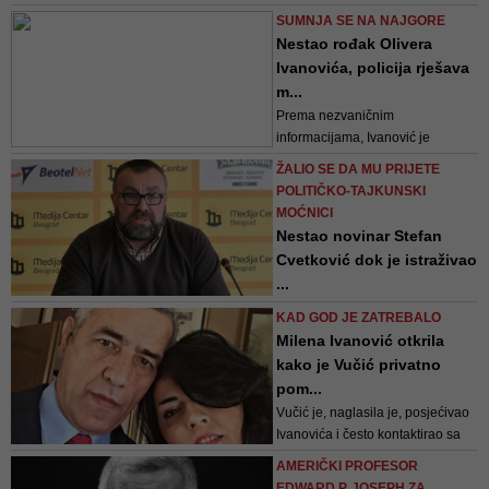
zahtijeva nisu dostavljeni DNK
SUMNJA SE NA NAJGORE
nalazi, čahure iz oružja kojim je
Nestao rođak Olivera
ubijen Ivanović, kao ni snimke
Ivanovića, policija rješava
okolnih nadzornih kamera
m...
Prema nezvaničnim
informacijama, Ivanović je
nedavno prodao stan u Kosovskoj
ŽALIO SE DA MU PRIJETE
Mitrovici
POLITIČKO-TAJKUNSKI
MOĆNICI
Nestao novinar Stefan
Cvetković dok je istraživao
...
On je u februaru mjesecu u
KAD GOD JE ZATREBALO
Beogradu održao konferenciju za
Milena Ivanović otkrila
novinare pod nazivom "Koliko
kako je Vučić privatno
košta likvidacija na severu
pom...
Kosova", kada je pokazao i
Vučić je, naglasila je, posjećivao
fotografije osoba koje su navodno
Ivanovića i često kontaktirao sa
bile umiješane u likvidaciju
njim
Olivera Ivanovića i izneo tvrdnje
AMERIČKI PROFESOR
da je taj atentat...
EDWARD P. JOSEPH ZA