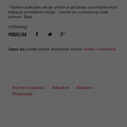
-Tijekom policijske akcije uhićen je još jedan osumnjičeni kod
kojeg je pronađeno oružje - navodi se u priopćenju koje
prenosi Beta.
(FENA/dg)
PODIJELI NA
Depo.ba
pratite putem društvenih mreža
Twitter
i
Facebook
#oliver ivanović
#ubistvo
#kosovo
#hapšenje