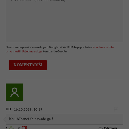
Ova stranica je zaštićena uslugom Google reCAPTCHA te je podložna
Pravilima zaštite
privatnosti
i
Uvjetima usluge
kompanije Google.
HD
16.10.2019. 10:19
Jebu Albanci ih nevade ga !
Odgovori
1
0