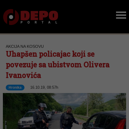
AKCIJA NA KOSOVU
Uhapšen policajac koji se
povezuje sa ubistvom Olivera
Ivanovića
16.10.19, 08:57h
Hronika