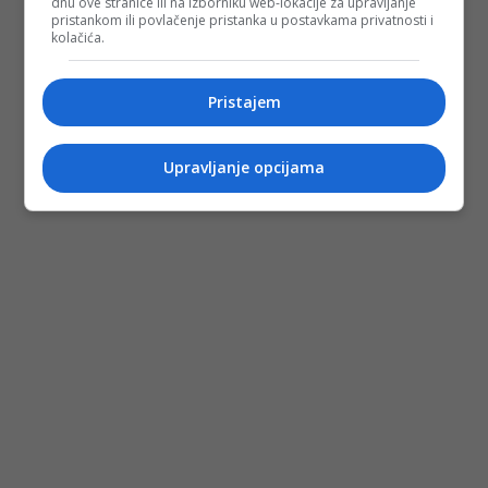
dnu ove stranice ili na izborniku web-lokacije za upravljanje
pristankom ili povlačenje pristanka u postavkama privatnosti i
kolačića.
Pristajem
Upravljanje opcijama