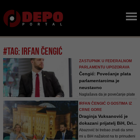
#tag: irfan čengić
ZASTUPNIK U FEDERALNOM
PARLAMENTU UPOZORAVA
Čengić: Povećanje plata
parlamentarcima je
neustavno
Naglašava da je povećanje plate
parlamentarcima u toku mandata
IRFAN ČENGIĆ O GOSTIMA IZ
zabranjeno članom 14. dijela
CRNE GORE
Ustava koji govori o Parlamentu
Draginja Vuksanović je
FBiH
dokazani prijatelj BiH, Dri...
Abazović bi trebao znati da smo
mi u BiH nažalost na to prinuđeni