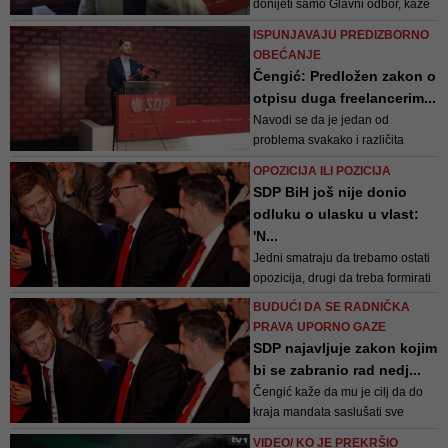
donijeti samo Glavni odbor, kaže
Irfan Čengić
ISPUNJAVAJU PREDIZBORNO
OBEĆANJE
Čengić: Predložen zakon o
otpisu duga freelancerim...
Navodi se da je jedan od
problema svakako i različita
naplata ovog poreza u različitosti
OPOZICIJA ILI POZICIJA
u kojem kantonu porezni dužnik
SDP BiH još nije donio
živi
odluku o ulasku u vlast:
'N...
Jedni smatraju da trebamo ostati
opozicija, drugi da treba formirati
vlast bez nacionalnih stranaka, a
BUDUĆI DA SE RADNIČKA
treći misle da treba ući u vlast i sa
PRAVA UPORNO GAZE
Strankom demokratske akcije i sa
SDP najavljuje zakon kojim
Hrvatskom demokratskom
bi se zabranio rad nedj...
zajednicom, naveo je Čengić
Čengić kaže da mu je cilj da do
kraja mandata saslušati sve
argumente i sagledati sve
VIDEO/ KO JE PREKRŠIO