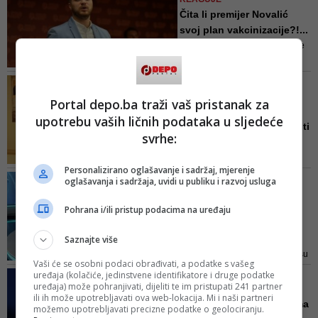
da Union banka d.d. uvrsti to u
Čita li premijer Novalić
svoj katalog proizvoda
svoj plan vakcinizacije?!...
Ukoliko Vlasti RS žele da koriste
ruske i kineske vakcine, neka ih
koriste, ali ne smijemo se igrati sa
PRIJEDLOG UPUĆEN U
životima i novcem građana FBiH -
PROCEDURU
Portal depo.ba traži vaš pristanak za
kategoričan je Irfan Čengić
Konaković i Čengić:
upotrebu vaših ličnih podataka u sljedeće
Izmjenom Zakona spriječiti
svrhe:
suk...
S ciljem sprečavanja sukoba
Personalizirano oglašavanje i sadržaj, mjerenje
interesa, a u okviru borbe protiv
VIDEO/ BURNA RASPRAVA U
oglašavanja i sadržaja, uvidi u publiku i razvoj usluga
korupcije, predložene izmjene
STUDIJU
nalažu formiranje parlamentarne
Zahiragić: Vrh SDP-a je
Pohrana i/ili pristup podacima na uređaju
komisije s 12 članova iz oba
znao šta se dešava u
doma Federalnog parlamenta kao
Srebr...
Saznajte više
nadzornog tijela za sprečavanje
Ja vjerujem na riječ onima koji su
sukoba interesa u institucijama
Vaši će se osobni podaci obrađivati, a podatke s vašeg
rekli da nisu znali i vjerujem da
vlasti
uređaja (kolačiće, jedinstvene identifikatore i druge podatke
VIDEO/ IRFAN ČENGIĆ O
vrh SDP-a nije. Niti je ovo politika
uređaja) može pohranjivati, dijeliti te im pristupati 241 partner
SKANDALU U SREBRENICI
ili ih može upotrebljavati ova web-lokacija. Mi i naši partneri
vrha SDP-a već jednog čovjeka
Želim se izviniti građanima
možemo upotrebljavati precizne podatke o geolociranju.
koji je imenovan u povjereništvu,