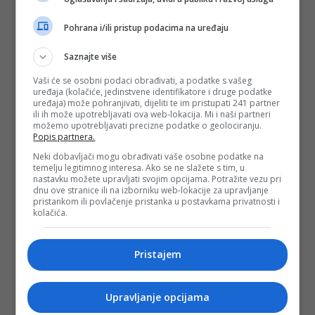
Pohrana i/ili pristup podacima na uređaju
Saznajte više
Vaši će se osobni podaci obrađivati, a podatke s vašeg
uređaja (kolačiće, jedinstvene identifikatore i druge podatke
uređaja) može pohranjivati, dijeliti te im pristupati 241 partner
ili ih može upotrebljavati ova web-lokacija. Mi i naši partneri
možemo upotrebljavati precizne podatke o geolociranju.
Popis partnera.
Neki dobavljači mogu obrađivati vaše osobne podatke na
temelju legitimnog interesa. Ako se ne slažete s tim, u
nastavku možete upravljati svojim opcijama. Potražite vezu pri
dnu ove stranice ili na izborniku web-lokacije za upravljanje
pristankom ili povlačenje pristanka u postavkama privatnosti i
kolačića.
Pristajem
Upravljanje opcijama