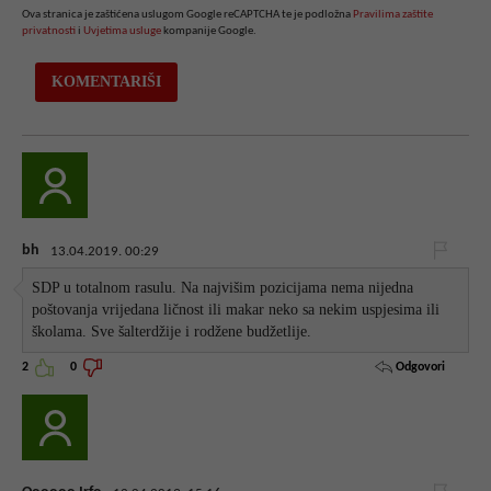
Ova stranica je zaštićena uslugom Google reCAPTCHA te je podložna
Pravilima zaštite
privatnosti
i
Uvjetima usluge
kompanije Google.
bh
13.04.2019. 00:29
SDP u totalnom rasulu. Na najvišim pozicijama nema nijedna
poštovanja vrijedana ličnost ili makar neko sa nekim uspjesima ili
školama. Sve šalterdžije i rodžene budžetlije.
Odgovori
2
0