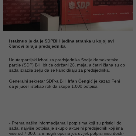
Istaknuo je da je SDPBiH jedina stranka u kojoj svi
članovi biraju predsjednika
Unutarpartijski izbori za predsjednika Socijaldemokratske
partije (SDP) BiH bit će održani 26. maja, a četiri člana su do
sada izrazila želju da se kandidiraju za predsjednika.
Generalni sekretar SDP-a BiH
Irfan Čengić
je kazao Feni
da je jučer istekao rok da skupe 1.000 potpisa.
- Prema našim informacijama i potpisima koji su pristigli do
sada, najviše potpisa je skupio aktuelni predsjednik koji ima
više od 7.000. Iz mnogih općina još uvijek potpisi nisu došli -