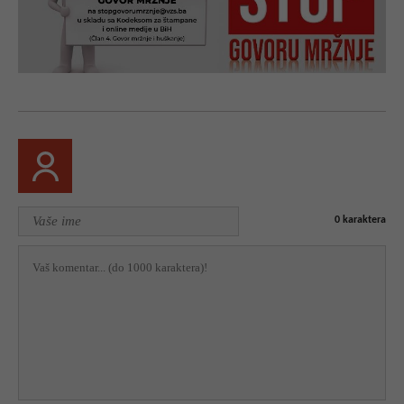
0
karaktera