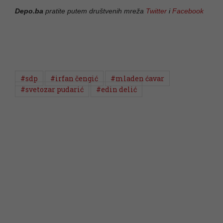
Depo.ba
pratite putem društvenih mreža
Twitter
i
Facebook
#sdp
#irfan čengić
#mladen ćavar
#svetozar pudarić
#edin delić