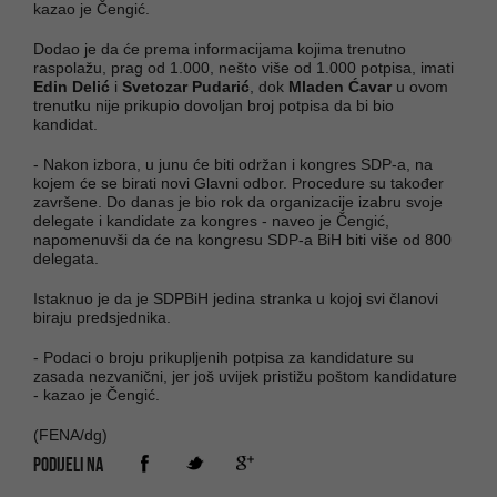
kazao je Čengić.
Dodao je da će prema informacijama kojima trenutno
raspolažu, prag od 1.000, nešto više od 1.000 potpisa, imati
Edin Delić
i
Svetozar Pudarić
, dok
Mladen Ćavar
u ovom
trenutku nije prikupio dovoljan broj potpisa da bi bio
kandidat.
- Nakon izbora, u junu će biti održan i kongres SDP-a, na
kojem će se birati novi Glavni odbor. Procedure su također
završene. Do danas je bio rok da organizacije izabru svoje
delegate i kandidate za kongres - naveo je Čengić,
napomenuvši da će na kongresu SDP-a BiH biti više od 800
delegata.
Istaknuo je da je SDPBiH jedina stranka u kojoj svi članovi
biraju predsjednika.
- Podaci o broju prikupljenih potpisa za kandidature su
zasada nezvanični, jer još uvijek pristižu poštom kandidature
- kazao je Čengić.
(FENA/dg)
PODIJELI NA