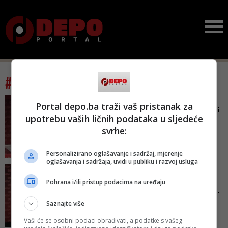
#tag: mladen ćavar
OTPAO MLADEN ĆAVAR
Portal depo.ba traži vaš pristanak za
Edin Delić, Nermin Nikšić i
upotrebu vaših ličnih podataka u sljedeće
Svetozar Pudarić zvani...
svrhe:
Shodno navedenim rezultatima
potpisa, a na osnovu člana 29.
Personalizirano oglašavanje i sadržaj, mjerenje
Pravilnika o održavanju
oglašavanja i sadržaja, uvidi u publiku i razvoj usluga
unutarpartijskih izbora za
IRFAN ČENGIĆ NAJAVIO
predsjednika SDP BiH, CIK je
Unutarpartijski izbori u
Pohrana i/ili pristup podacima na uređaju
utvrdio da su kandidati ispunili
SDP-u bit će održani 26. ...
uslove kojim se njihova
Istaknuo je da je SDPBiH jedina
Saznajte više
kandidatura smatra valjanom i
stranka u kojoj svi članovi biraju
time može biti potvrđena na sj...
Vaši će se osobni podaci obrađivati, a podatke s vašeg
predsjednika