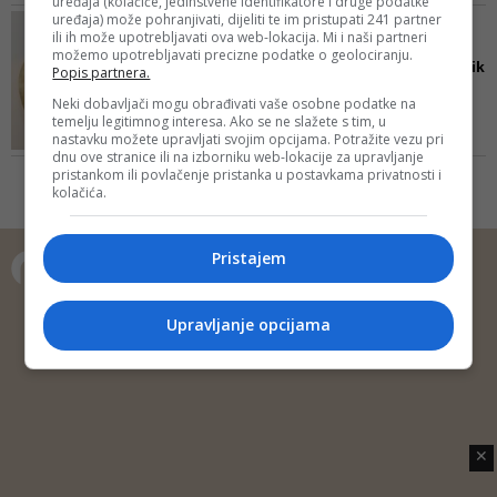
uređaja (kolačiće, jedinstvene identifikatore i druge podatke
uređaja) može pohranjivati, dijeliti te im pristupati 241 partner
BORBA ZA LIDERSKU
ili ih može upotrebljavati ova web-lokacija. Mi i naši partneri
FOTELJU
možemo upotrebljavati precizne podatke o geolociranju.
Ko će biti novi predsjednik
Popis partnera.
SDP-a BiH? Poziv Nermi...
Neki dobavljači mogu obrađivati vaše osobne podatke na
Mladen Ćavar je na svojoj
temelju legitimnog interesa. Ako se ne slažete s tim, u
nastavku možete upravljati svojim opcijama. Potražite vezu pri
Facebook stranici objavio da,
dnu ove stranice ili na izborniku web-lokacije za upravljanje
prema informacijama s terena, on
pristankom ili povlačenje pristanka u postavkama privatnosti i
trenutno ima oko 20% potpisa
kolačića.
potpore za kandidaturu, od
ukupnog broja članova koji su do
danas potpisivali liste
Pristajem
Copyright © 2014 Depo Portal
Upravljanje opcijama
Impressum
Kontakt
Marketing
Privatnost korisnika
O nama
✕