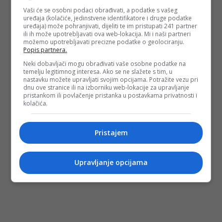
Vaši će se osobni podaci obrađivati, a podatke s vašeg
uređaja (kolačiće, jedinstvene identifikatore i druge podatke
uređaja) može pohranjivati, dijeliti te im pristupati 241 partner
ili ih može upotrebljavati ova web-lokacija. Mi i naši partneri
možemo upotrebljavati precizne podatke o geolociranju.
Popis partnera.
Neki dobavljači mogu obrađivati vaše osobne podatke na
temelju legitimnog interesa. Ako se ne slažete s tim, u
nastavku možete upravljati svojim opcijama. Potražite vezu pri
dnu ove stranice ili na izborniku web-lokacije za upravljanje
pristankom ili povlačenje pristanka u postavkama privatnosti i
kolačića.
Pristajem
Upravljanje opcijama