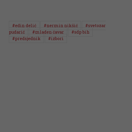
#edin delić
#nermin nikšić
#svetozar
pudarić
#mladen ćavar
#sdp bih
#predsjednik
#izbori