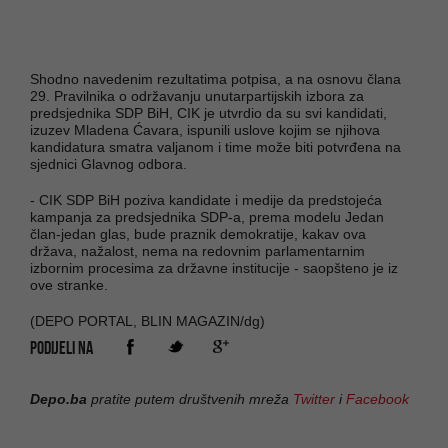
Shodno navedenim rezultatima potpisa, a na osnovu člana
29. Pravilnika o održavanju unutarpartijskih izbora za
predsjednika SDP BiH, CIK je utvrdio da su svi kandidati,
izuzev Mladena Ćavara, ispunili uslove kojim se njihova
kandidatura smatra valjanom i time može biti potvrđena na
sjednici Glavnog odbora.
- CIK SDP BiH poziva kandidate i medije da predstojeća
kampanja za predsjednika SDP-a, prema modelu Jedan
član-jedan glas, bude praznik demokratije, kakav ova
država, nažalost, nema na redovnim parlamentarnim
izbornim procesima za državne institucije - saopšteno je iz
ove stranke.
(DEPO PORTAL, BLIN MAGAZIN/dg)
PODIJELI NA
Depo.ba
pratite putem društvenih mreža
Twitter
i
Facebook