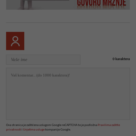
0
karaktera
Ova stranica je zaštićena uslugom Google reCAPTCHA te je podložna
Pravilima zaštite
privatnosti
i
Uvjetima usluge
kompanije Google.