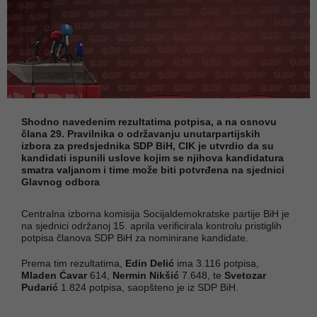
Shodno navedenim rezultatima potpisa, a na osnovu
člana 29. Pravilnika o održavanju unutarpartijskih
izbora za predsjednika SDP BiH, CIK je utvrdio da su
kandidati ispunili uslove kojim se njihova kandidatura
smatra valjanom i time može biti potvrđena na sjednici
Glavnog odbora
Centralna izborna komisija Socijaldemokratske partije BiH je
na sjednici održanoj 15. aprila verificirala kontrolu pristiglih
potpisa članova SDP BiH za nominirane kandidate.
Prema tim rezultatima,
Edin Delić
ima 3.116 potpisa,
Mladen Ćavar
614,
Nermin Nikšić
7.648, te
Svetozar
Pudarić
1.824 potpisa, saopšteno je iz SDP BiH.