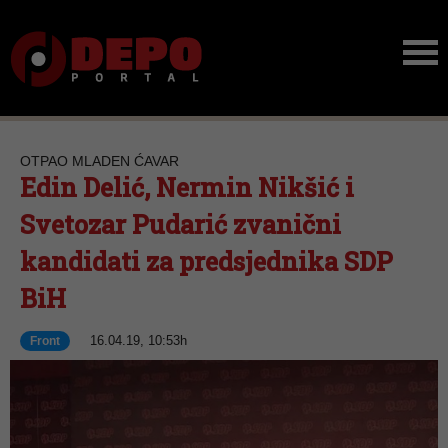
OTPAO MLADEN ĆAVAR
Edin Delić, Nermin Nikšić i
Svetozar Pudarić zvanični
kandidati za predsjednika SDP
BiH
16.04.19, 10:53h
Front