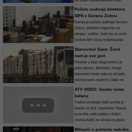
na State Departmentovu listu
globalnih terorista. Američka
Počelo suđenje direktoru
vlada Imamovića i još devet
SIPA e Goranu Zubcu
osoba na ovu listu uvrstila je s
Danas je počelo suđenje Goranu
ciljem da se suprotstavi
Zubcu, direktoru Agencije za
prijetnjama koje predstavlja...
istrage i zaštitu. Sudi mu se pred
Sudom BiH zbog nedjelovanja
prilikom februarskih protesta.
Stanovnici Gaze: Život
Tužilaštvo smatra da je Zubac
nam je sve gori
trebao da uključiti Specijalnu
Primirje u Gazi dogovoreno je
jedinicu SIPA-e u sprečav...
prije mjesec. Međutim, mnogi
stanovnici tvrde kako je od tada
veoma malo urađeno i kako ne
očekuju mnogo od pregovora koji
ATV VIDEO: Gacko nema
se održavaju u Kairu.
kafanu
Tražeći pristojan kafić prešla je
(DEPO TV/jk)
Gacko uz duž i poprijeko. Pauza
je prošla, kafa ostala u šoljici.
Jelena Adžić se uhvati za glavu
svaki put kad dođu nenajavljeni
Mlinarić o protestu radnika
gosti – u Gacku više nema ni