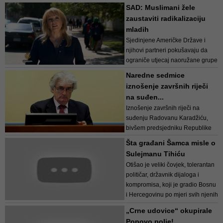
službenika OKP PU Tuzla zbog
SAD: Muslimani žele
sumnje da je podvodio žene na
zaustaviti radikalizaciju
prostituciju i nabavljao drogu.
mladih
Sumnja se, da je Duraković u
Sjedinjene Američke Države i
blizini petlje &Sca...
njihovi partneri pokušavaju da
ograniče utjecaj naoružane grupe
Islamska država Irak i Levant.
Naredne sedmice
Istovremno, muslimanska
iznošenje završnih riječi
zajednica u SAD-u traži način da
na suđen...
zaustavi radikalizaciju mladih
Iznošenje završnih riječi na
Muslimana.
suđenju Radovanu Karadžiću,
bivšem predsjedniku Republike
...
Srpske, počinje 29. septembra i
Šta građani Šamca misle o
trebalo bi trajati do 02. oktobra
Sulejmanu Tihiću
ove godine.
Otišao je veliki čovjek, tolerantan
političar, državnik dijaloga i
(DEPO TV/jk)
kompromisa, koji je gradio Bosnu
i Hercegovinu po mjeri svih njenih
naroda i građana.
„Crne udovice“ okupirale
Popovo polje!