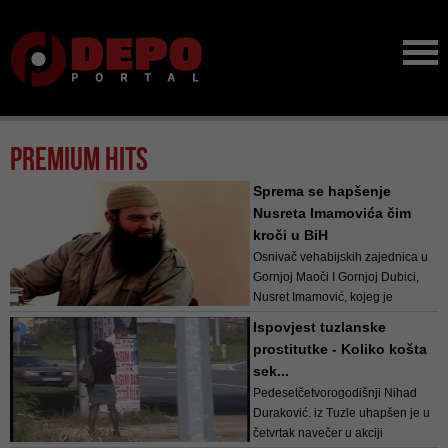
Premium hits
Sprema se hapšenje
Nusreta Imamovića čim
kroči u BiH
Osnivač vehabijskih zajednica u
Gornjoj Maoči I Gornjoj Dubici,
Nusret Imamović, kojeg je
američki State Department stavio
Ispovjest tuzlanske
na listu najopasnijih svjetskih
prostitutke - Koliko košta
terorista, bit će uhapšen čim se
sek...
pojavi u BiH, potvrdili su iz SIPA-
Pedesetčetvorogodišnji Nihad
e. Iz Državne agencije z...
Duraković. iz Tuzle uhapšen je u
četvrtak navečer u akciji