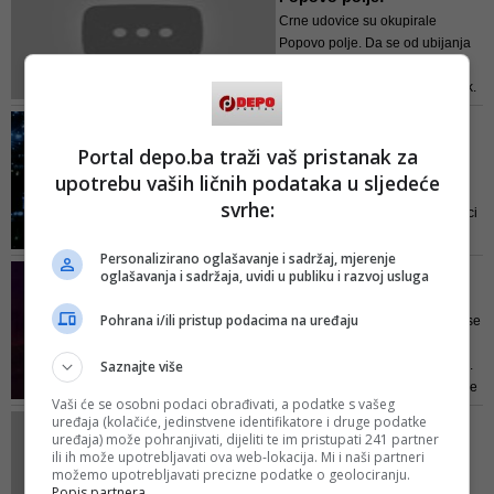
Ovako su reagovale vodeće
Crne udovice su okupirale
političke i javne ličnosti iz BiH na
Popovo polje. Da se od ubijanja
vije...
najotrovnijeg pauka živi, Slavko
Drapić bi, kaže, bio bogat čovjek.
Kontekst: Štrajk policije
Ovako je primoran da ubija ženke
Kakav status uživaju policajci u
Portal depo.ba traži vaš pristanak za
i skuplja jaja oko imanja.
regiji, kako ih građani
upotrebu vaših ličnih podataka u sljedeće
doživljavaju, utječu li na njih
POGLEDAJTE PRI...
svrhe:
država i političari? Zašto policajci
u Srbiji štrajkuju? Jesu li svojim
Personalizirano oglašavanje i sadržaj, mjerenje
položajem zadovoljne njihove
Zapalio se automobil u
oglašavanja i sadržaja, uvidi u publiku i razvoj usluga
kolege u regiji?
Novom Beogradu
Pohrana i/ili pristup podacima na uređaju
Automobil marke “ford” zapalio se
(DEPO ...
večeras oko 19.30 sati u Ulici
Saznajte više
Antifašističke borbe u Beogradu.
Kako saznaje Telegraf.rs, vatra je
Vaši će se osobni podaci obrađivati, a podatke s vašeg
kuljala na sve strane, a nije
uređaja (kolačiće, jedinstvene identifikatore i druge podatke
Dodik: Srpskoj nakon
poznato kako je do požara došlo.
uređaja) može pohranjivati, dijeliti te im pristupati 241 partner
izbora prijeti Tuzlanski
<...
ili ih može upotrebljavati ova web-lokacija. Mi i naši partneri
scen...
možemo upotrebljavati precizne podatke o geolociranju.
Popis partnera.