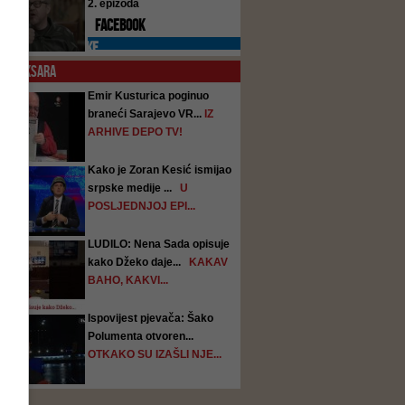
2. epizoda
FACEBOOK
PREPORUKE
O
KOKSARA
Emir Kusturica poginuo
braneći Sarajevo VR...
IZ
ARHIVE DEPO TV!
Kako je Zoran Kesić ismijao
srpske medije ...
U
POSLJEDNJOJ EPI...
LUDILO: Nena Sada opisuje
kako Džeko daje...
KAKAV
BAHO, KAKVI...
Ispovijest pjevača: Šako
Polumenta otvoren...
OTKAKO SU IZAŠLI NJE...