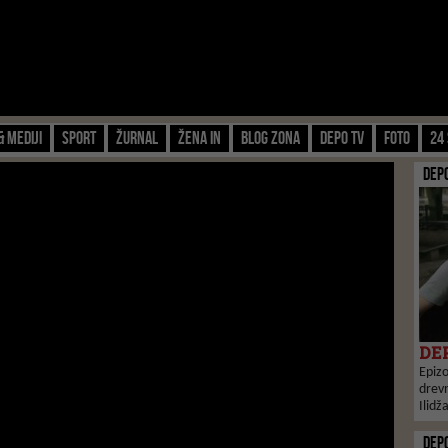
& Mediji
Sport
Žurnal
Žena IN
Blog zona
Depo TV
FOTO
24 
DEP
DEP
Epizo
drevn
Ilidž
DEP