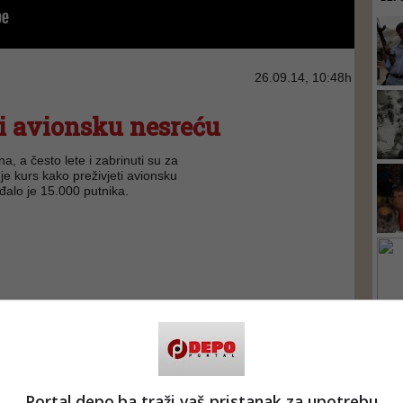
26.09.14, 10:48h
ti avionsku nesreću
a, a često lete i zabrinuti su za
uje kurs kako preživjeti avionsku
đalo je 15.000 putnika.
Portal depo.ba traži vaš pristanak za upotrebu