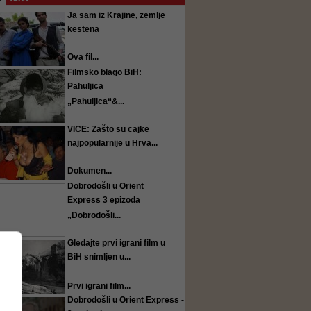
Ja sam iz Krajine, zemlje
kestena
Ova fil...
Filmsko blago BiH:
Pahuljica
„Pahuljica“&...
VICE: Zašto su cajke
najpopularnije u Hrva...
Dokumen...
Dobrodošli u Orient
Express 3 epizoda
„Dobrodošli...
Gledajte prvi igrani film u
BiH snimljen u...
Prvi igrani film...
Dobrodošli u Orient Express -