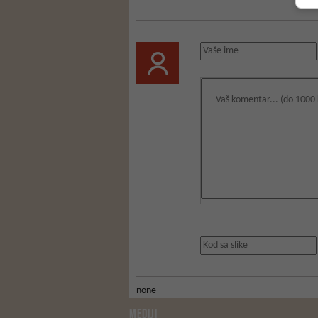
none
MEDIJI