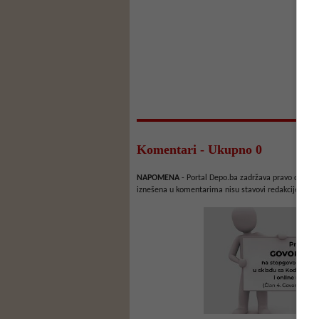
Komentari - Ukupno 0
NAPOMENA
- Portal Depo.ba zadržava pravo da obriš
iznešena u komentarima nisu stavovi redakcije web 