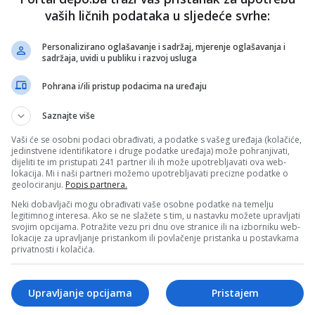
vaših ličnih podataka u sljedeće svrhe:
Personalizirano oglašavanje i sadržaj, mjerenje oglašavanja i
DEP
sadržaja, uvidi u publiku i razvoj usluga
Pohrana i/ili pristup podacima na uređaju
Saznajte više
Vaši će se osobni podaci obrađivati, a podatke s vašeg uređaja (kolačiće,
jedinstvene identifikatore i druge podatke uređaja) može pohranjivati,
dijeliti te im pristupati 241 partner ili ih može upotrebljavati ova web-
lokacija. Mi i naši partneri možemo upotrebljavati precizne podatke o
e neprimjereni dio ili cijeli komentar bez najave i objašnjenja. Mišljenja
geolociranju.
Popis partnera.
portala Depo.ba!
Neki dobavljači mogu obrađivati vaše osobne podatke na temelju
legitimnog interesa. Ako se ne slažete s tim, u nastavku možete upravljati
svojim opcijama. Potražite vezu pri dnu ove stranice ili na izborniku web-
lokacije za upravljanje pristankom ili povlačenje pristanka u postavkama
privatnosti i kolačića.
Upravljanje opcijama
Pristajem