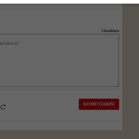
0
karaktera