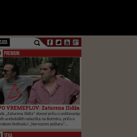
SATA
O
PREMIUM
O VREMEPLOV: Zaturena Ilidža
da „Zaturena Ilidža“ donosi priču o uništavanju
ih areholoških nalazišta na Butmiru, priču o
anskom festivalu i „Nervozom poštaru“...
O
TEKA