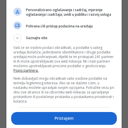
cenzuru. Takvi sa okrutnošću prema uzvišenom i lijepom,
donose strah koji izbezumljuje normalne ljude i građane
Personalizirano oglašavanje i sadržaj, mjerenje
kojih je sve manje. Takvi čine Sarajevo provincijom umjesto
oglašavanja i sadržaja, uvidi u publiku i razvoj usluga
metropolom.
Pohrana i/ili pristup podacima na uređaju
(DEPO PORTAL/md)
Saznajte više
PODIJELI NA
Vaši će se osobni podaci obrađivati, a podatke s vašeg
uređaja (kolačiće, jedinstvene identifikatore i druge podatke
uređaja) može pohranjivati, dijeliti te im pristupati 241 partner
Depo.ba
pratite putem društvenih mreža
Twitter
i
Facebook
ili ih može upotrebljavati ova web-lokacija. Mi i naši partneri
možemo upotrebljavati precizne podatke o geolociranju.
Popis partnera.
Neki dobavljači mogu obrađivati vaše osobne podatke na
temelju legitimnog interesa. Ako se ne slažete s tim, u
nastavku možete upravljati svojim opcijama. Potražite vezu pri
dnu ove stranice ili na izborniku web-lokacije za upravljanje
pristankom ili povlačenje pristanka u postavkama privatnosti i
#dino mustafić
#performans
#Narodno
kolačića.
pozorište u Sarajevu
#Together
#zvrk
#umjetnost
#vlada ks
#lgbt
#povorka
ponosa
#edin forto
#naša stranka
#sda
Pristajem
#body art