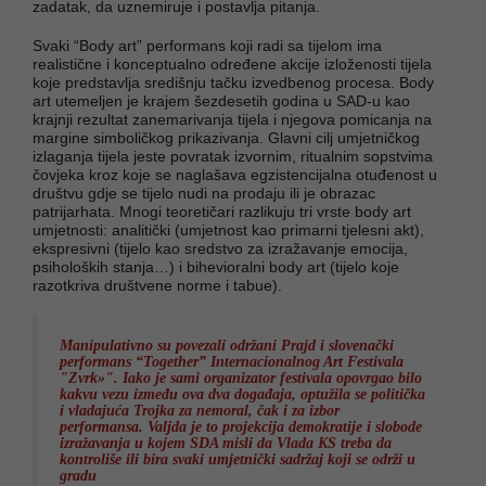
zadatak, da uznemiruje i postavlja pitanja.
Svaki “Body art” performans koji radi sa tijelom ima
realistične i konceptualno određene akcije izloženosti tijela
koje predstavlja središnju tačku izvedbenog procesa. Body
art utemeljen je krajem šezdesetih godina u SAD-u kao
krajnji rezultat zanemarivanja tijela i njegova pomicanja na
margine simboličkog prikazivanja. Glavni cilj umjetničkog
izlaganja tijela jeste povratak izvornim, ritualnim sopstvima
čovjeka kroz koje se naglašava egzistencijalna otuđenost u
društvu gdje se tijelo nudi na prodaju ili je obrazac
patrijarhata. Mnogi teoretičari razlikuju tri vrste body art
umjetnosti: analitički (umjetnost kao primarni tjelesni akt),
ekspresivni (tijelo kao sredstvo za izražavanje emocija,
psiholoških stanja…) i bihevioralni body art (tijelo koje
razotkriva društvene norme i tabue).
Manipulativno su povezali održani Prajd i slovenački
performans “Together” Internacionalnog Art Festivala
"Zvrk»". Iako je sami organizator festivala opovrgao bilo
kakvu vezu između ova dva događaja, optužila se politička
i vladajuća Trojka za nemoral, čak i za izbor
performansa. Valjda je to projekcija demokratije i slobode
izražavanja u kojem SDA misli da Vlada KS treba da
kontroliše ili bira svaki umjetnički sadržaj koji se održi u
gradu