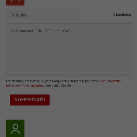
0
karaktera
Ova stranica je zaštićena uslugom Google reCAPTCHA te je podložna
Pravilima zaštite
privatnosti
i
Uvjetima usluge
kompanije Google.