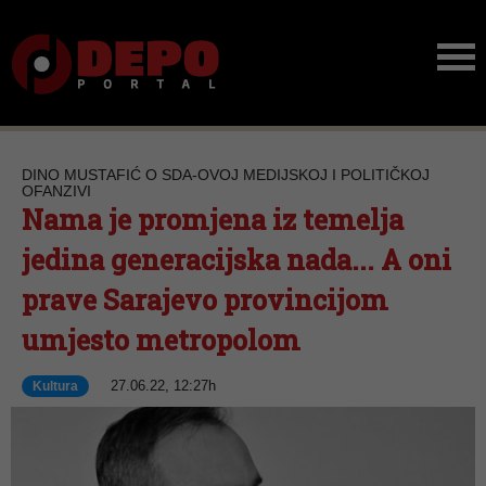
DINO MUSTAFIĆ O SDA-OVOJ MEDIJSKOJ I POLITIČKOJ
OFANZIVI
Nama je promjena iz temelja
jedina generacijska nada... A oni
prave Sarajevo provincijom
umjesto metropolom
27.06.22, 12:27h
Kultura