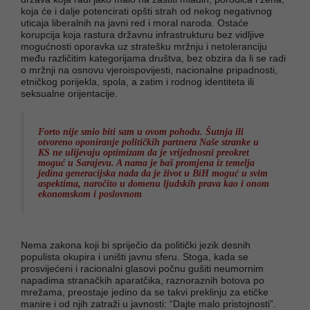
koja će i dalje potencirati opšti strah od nekog negativnog
uticaja liberalnih na javni red i moral naroda. Ostaće
korupcija koja rastura državnu infrastrukturu bez vidljive
mogućnosti oporavka uz stratešku mržnju i netoleranciju
među različitim kategorijama društva, bez obzira da li se radi
o mržnji na osnovu vjeroispovijesti, nacionalne pripadnosti,
etničkog porijekla, spola, a zatim i rodnog identiteta ili
seksualne orijentacije.
Forto nije smio biti sam u ovom pohodu. Šutnja ili
otvoreno oponiranje političkih partnera Naše stranke u
KS ne ulijevaju optimizam da je vrijednosni preokret
moguć u Sarajevu. A nama je baš promjena iz temelja
jedina generacijska nada da je život u BiH moguć u svim
aspektima, naročito u domenu ljudskih prava kao i onom
ekonomskom i poslovnom
Nema zakona koji bi spriječio da politički jezik desnih
populista okupira i uništi javnu sferu. Stoga, kada se
prosvijećeni i racionalni glasovi počnu gušiti neumornim
napadima stranačkih aparatčika, raznoraznih botova po
mrežama, preostaje jedino da se takvi preklinju za etičke
manire i od njih zatraži u javnosti: “Dajte malo pristojnosti”.