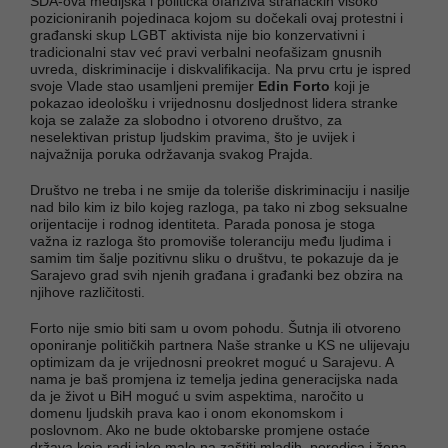
SDA-ova medijska i politička ofanziva stranačkih visoko
pozicioniranih pojedinaca kojom su dočekali ovaj protestni i
građanski skup LGBT aktivista nije bio konzervativni i
tradicionalni stav već pravi verbalni neofašizam gnusnih
uvreda, diskriminacije i diskvalifikacija. Na prvu crtu je ispred
svoje Vlade stao usamljeni premijer
Edin Forto
koji je
pokazao ideološku i vrijednosnu dosljednost lidera stranke
koja se zalaže za slobodno i otvoreno društvo, za
neselektivan pristup ljudskim pravima, što je uvijek i
najvažnija poruka održavanja svakog Prajda.
Društvo ne treba i ne smije da toleriše diskriminaciju i nasilje
nad bilo kim iz bilo kojeg razloga, pa tako ni zbog seksualne
orijentacije i rodnog identiteta. Parada ponosa je stoga
važna iz razloga što promoviše toleranciju među ljudima i
samim tim šalje pozitivnu sliku o društvu, te pokazuje da je
Sarajevo grad svih njenih građana i građanki bez obzira na
njihove različitosti.
Forto nije smio biti sam u ovom pohodu. Šutnja ili otvoreno
oponiranje političkih partnera Naše stranke u KS ne ulijevaju
optimizam da je vrijednosni preokret moguć u Sarajevu. A
nama je baš promjena iz temelja jedina generacijska nada
da je život u BiH moguć u svim aspektima, naročito u
domenu ljudskih prava kao i onom ekonomskom i
poslovnom. Ako ne bude oktobarske promjene ostaće
država koja radi jako malo na zaštiti mladih, porodica i žena,