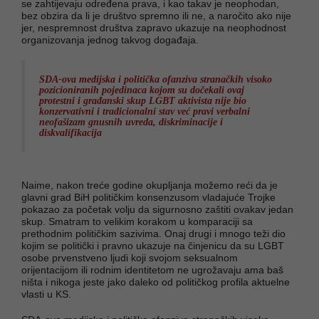
se zahtijevaju određena prava, i kao takav je neophodan,
bez obzira da li je društvo spremno ili ne, a naročito ako nije
jer, nespremnost društva zapravo ukazuje na neophodnost
organizovanja jednog takvog događaja.
SDA-ova medijska i politička ofanziva stranačkih visoko
pozicioniranih pojedinaca kojom su dočekali ovaj
protestni i građanski skup LGBT aktivista nije bio
konzervativni i tradicionalni stav već pravi verbalni
neofašizam gnusnih uvreda, diskriminacije i
diskvalifikacija
Naime, nakon treće godine okupljanja možemo reći da je
glavni grad BiH političkim konsenzusom vladajuće Trojke
pokazao za početak volju da sigurnosno zaštiti ovakav jedan
skup. Smatram to velikim korakom u komparaciji sa
prethodnim političkim sazivima. Onaj drugi i mnogo teži dio
kojim se politički i pravno ukazuje na činjenicu da su LGBT
osobe prvenstveno ljudi koji svojom seksualnom
orijentacijom ili rodnim identitetom ne ugrožavaju ama baš
ništa i nikoga jeste jako daleko od političkog profila aktuelne
vlasti u KS.