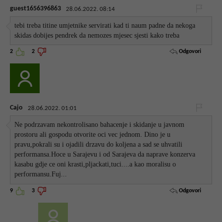
guest1656396863
28.06.2022. 08:14
tebi treba titine umjetnike servirati kad ti naum padne da nekoga
skidas dobijes pendrek da nemozes mjesec sjesti kako treba
Odgovori
2
2
Cajo
28.06.2022. 01:01
Ne podrzavam nekontrolisano bahacenje i skidanje u javnom
prostoru ali gospodu otvorite oci vec jednom. Dino je u
pravu,pokrali su i ojadili drzavu do koljena a sad se uhvatili
performansa.Hoce u Sarajevu i od Sarajeva da naprave konzerva
kasabu gdje ce oni krasti,pljackati,tuci....a kao moralisu o
performansu.Fuj...
Odgovori
9
3