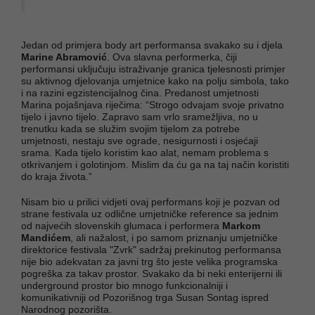
Jedan od primjera body art performansa svakako su i djela
Marine Abramović
. Ova slavna performerka, čiji
performansi uključuju istraživanje granica tjelesnosti primjer
su aktivnog djelovanja umjetnice kako na polju simbola, tako
i na razini egzistencijalnog čina. Predanost umjetnosti
Marina pojašnjava riječima: “Strogo odvajam svoje privatno
tijelo i javno tijelo. Zapravo sam vrlo sramežljiva, no u
trenutku kada se služim svojim tijelom za potrebe
umjetnosti, nestaju sve ograde, nesigurnosti i osjećaji
srama. Kada tijelo koristim kao alat, nemam problema s
otkrivanjem i golotinjom. Mislim da ću ga na taj način koristiti
do kraja života.”
Nisam bio u prilici vidjeti ovaj performans koji je pozvan od
strane festivala uz odlične umjetničke reference sa jednim
od najvećih slovenskih glumaca i performera
Markom
Mandićem
, ali nažalost, i po samom priznanju umjetničke
direktorice festivala "Zvrk" sadržaj prekinutog performansa
nije bio adekvatan za javni trg što jeste velika programska
pogreška za takav prostor. Svakako da bi neki enterijerni ili
underground prostor bio mnogo funkcionalniji i
komunikativniji od Pozorišnog trga Susan Sontag ispred
Narodnog pozorišta.