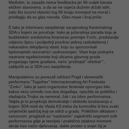
Međutim, tu zasada nema feedbacka jer Mi uvijek barata
etičkim stavovima, a da se ne osjeća dužnim držati istih,
zato što izvorni vlasnici tog Mi imaju monopol na moral i
privilegiju da su glas naroda. Glas mase i kraj priče.
E tako je intonirano saopštenje sarajevskog Kantonalnog
SDA u kojem se poručuje: kako je jučerašnja parada koju je
budžetskim sredstvima finansirao premijer Forto, predstavlja
odjavnu špicu i posljednji pozdrav jednoj raskalašenoj i
nakaradno sklopljenoj vlasti, koju su sponzorisali
bjelosvjetski razvratnici i pokvarenjaci. Vlast koja podupire
nastrane egzibicioniste koji ulicama glavnog grada
proganjaju njene građane, neće ‘preživjeti” oktobar'”,
zaključili su iz SDA ovo saopštenje.
Manipulativno su povezali održani Prajd i slovenački
performans “Together” Internacionalnog Art Festivala
"Zvrk»". Iako je sami organizator festivala opovrgao bilo
kakvu vezu između ova dva događaja, optužila se politička i
vladajuća Trojka za nemoral, čak i za izbor performansa.
Valjda je to projekcija demokratije i slobode izražavanja u
kojem SDA misli da Vlada KS treba da kontroliše ili bira svaki
umjetnički sadržaj koji se održi u gradu. Političkim diktatom i
cenzurom proglasili su “nastranim” zajednički segment svih
performansa gdje je teorijski i praktično istaknut moment
akcije kao način djelovanja, dakle prodor u svijet čiji je