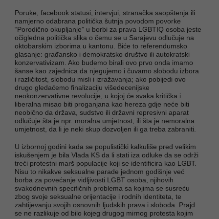
Poruke, facebook statusi, intervjui, stranačka saopštenja ili
namjerno odabrana politička šutnja povodom povorke
“Porodično okupljanje” u borbi za prava LGBTIQ osoba jeste
očigledna politička slika o čemu se u Sarajevu odlučuje na
oktobarskim izborima u kantonu. Biće to referendumsko
glasanje: građansko i demokratsko društvo ili autokratski
konzervativizam. Ako budemo birali ovo prvo onda imamo
šanse kao zajednica da njegujemo i čuvamo slobodu izbora
i različitost, slobodu misli i izražavanja; ako pobijedi ovo
drugo gledaćemo finalizaciju višedecenijske
neokonzervativne revolucije, u kojoj će svaka kritička i
liberalna misao biti proganjana kao hereza gdje neće biti
neobično da država, sudstvo ili državni represivni aparat
odlučuje šta je npr. moralna umjetnost, ili šta je nemoralna
umjetnost, da li je neki skup dozvoljen ili ga treba zabraniti.
U izbornoj godini kada se populistički kalkuliše pred velikim
iskušenjem je bila Vlada KS da li stati iza odluke da se održi
treći protestni marš populacije koji se identificira kao LGBT.
Nisu to nikakve seksualne parade jednom godišnje već
borba za povećanje vidljivosti LGBT osoba, njihovih
svakodnevnih specifičnih problema sa kojima se susreću
zbog svoje seksualne orijentacije i rodnih identiteta, te
zahtijevanju svojih osnovnih ljudskih prava i sloboda. Prajd
se ne razlikuje od bilo kojeg drugog mirnog protesta kojim