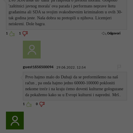
Evo SDA dođe do 'daha' pa raspreda o javnom moralu. Gospodo
'zaštitnici javnog morala' ova parada i performans neprave štetu
građanima ali SDA sa svojim svakodnevnim kriminalom u ovih 30-
tak godina jeste. Naša dobra su pretopili u njihova. Licemjeri
neiskreni. Dole bagra.
Odgovori
1
1
guest1656500094
29.06.2022. 12:54
Prvo hajmo malo do Dubaji da se preformišemo na naš
račun , pa onda hajmo jedno 60000-100000 pokloniti
nekome treće i na kraju ćemo dovesti kulturne gologuzane
da pokažemo kako su u Evropi kulturni i napredni. Mrš..
1
0