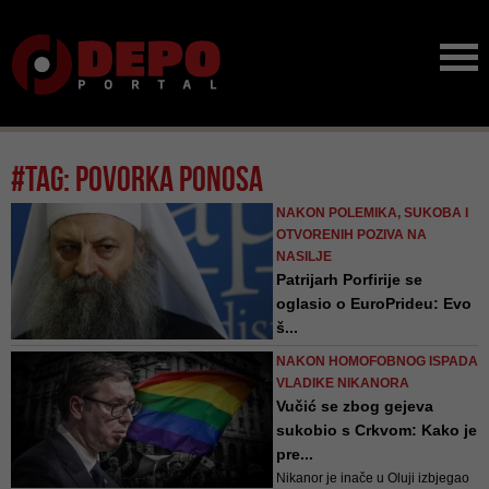
#tag: povorka ponosa
NAKON POLEMIKA, SUKOBA I
OTVORENIH POZIVA NA
NASILJE
Patrijarh Porfirije se
oglasio o EuroPrideu: Evo
š...
Zlo se ne liječi i ne pobjeđuje
NAKON HOMOFOBNOG ISPADA
nasiljem, nego se na taj način
VLADIKE NIKANORA
samo umnožava., poručio je
Vučić se zbog gejeva
poglavar Srpske pravoslavne
sukobio s Crkvom: Kako je
crkve
pre...
Nikanor je inače u Oluji izbjegao