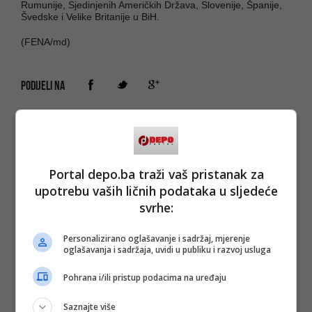
Rumunije, Sjedinjenih Američkih Država, Slovenije, Španije,
Švedske i Velike Britanije u BiH.
(FENA/md)
PODIJELI NA
Depo.ba
pratite putem društvenih mreža
Twitter
i
Facebook
Portal depo.ba traži vaš pristanak za
upotrebu vaših ličnih podataka u sljedeće
svrhe:
#bh. povorka ponosa
#lgbt
#povorka ponosa
#sarajevo
Personalizirano oglašavanje i sadržaj, mjerenje
oglašavanja i sadržaja, uvidi u publiku i razvoj usluga
Pohrana i/ili pristup podacima na uređaju
Saznajte više