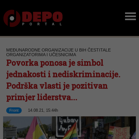
MEĐUNARODNE ORGANIZACIJE U BIH ČESTITALE
ORGANIZATORIMA I UČESNICIMA
Povorka ponosa je simbol
jednakosti i nediskriminacije.
Podrška vlasti je pozitivan
primjer liderstva...
14.08.21, 15:44h
Front