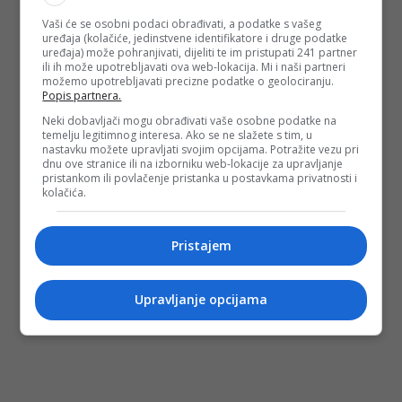
Vaši će se osobni podaci obrađivati, a podatke s vašeg
uređaja (kolačiće, jedinstvene identifikatore i druge podatke
uređaja) može pohranjivati, dijeliti te im pristupati 241 partner
ili ih može upotrebljavati ova web-lokacija. Mi i naši partneri
možemo upotrebljavati precizne podatke o geolociranju.
Popis partnera.
Neki dobavljači mogu obrađivati vaše osobne podatke na
temelju legitimnog interesa. Ako se ne slažete s tim, u
nastavku možete upravljati svojim opcijama. Potražite vezu pri
dnu ove stranice ili na izborniku web-lokacije za upravljanje
pristankom ili povlačenje pristanka u postavkama privatnosti i
kolačića.
Pristajem
Upravljanje opcijama