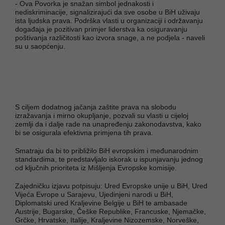
- Ova Povorka je snažan simbol jednakosti i
nediskriminacije, signalizirajući da sve osobe u BiH uživaju
ista ljudska prava. Podrška vlasti u organizaciji i održavanju
događaja je pozitivan primjer liderstva ka osiguravanju
poštivanja različitosti kao izvora snage, a ne podjela - naveli
su u saopćenju.
S ciljem dodatnog jačanja zaštite prava na slobodu
izražavanja i mirno okupljanje, pozvali su vlasti u cijeloj
zemlji da i dalje rade na unapređenju zakonodavstva, kako
bi se osigurala efektivna primjena tih prava.
Smatraju da bi to približilo BiH evropskim i međunarodnim
standardima, te predstavljalo iskorak u ispunjavanju jednog
od ključnih prioriteta iz Mišljenja Evropske komisije.
Zajedničku izjavu potpisuju: Ured Evropske unije u BiH, Ured
Vijeća Evrope u Sarajevu, Ujedinjeni narodi u BiH,
Diplomatski ured Kraljevine Belgije u BiH te ambasade
Austrije, Bugarske, Češke Republike, Francuske, Njemačke,
Grčke, Hrvatske, Italije, Kraljevine Nizozemske, Norveške,