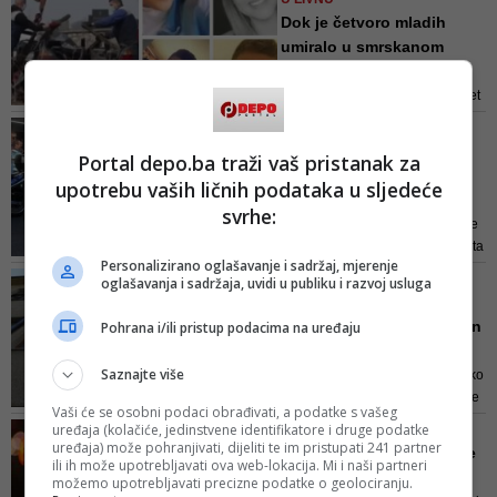
Dok je četvoro mladih
umiralo u smrskanom
autu, os...
Osumnjičenom se stavlja na teret
da je 9. aprila oko 23 sati, u
18. MOTO SUSRET
vrijeme zabrane kretanja zbog
Livanjska motorijada
Portal depo.ba traži vaš pristanak za
trenutne epidemiološke situacije,
okupila bajkere iz BiH i
upotrebu vaših ličnih podataka u sljedeće
na magistralnoj cesti M-6.1 u
regi...
mjestu Kovačić, općina Livno,
svrhe:
Nezaobilazni dio Moto susreta je
upravljao Land Roverom (O23- J-
subotnji održani defile do središta
244) iz pravca Bosanskog
Personalizirano oglašavanje i sadržaj, mjerenje
grada
Grahova prema...
UVIĐAJEM UTVRĐENO
oglašavanja i sadržaja, uvidi u publiku i razvoj usluga
Otkriven uzrok smrti
muškarca koji je pronađen
Pohrana i/ili pristup podacima na uređaju
mrt...
Saznajte više
Podsjećamo, u noći 12. maja, oko
23.15 sati MUP Hercegbosanske
Vaši će se osobni podaci obrađivati, a podatke s vašeg
županije obavijestio je dežurnog
uređaja (kolačiće, jedinstvene identifikatore i druge podatke
SKRIVAO IH U VOZILU
tužitelja da je na parking prostoru
uređaja) može pohranjivati, dijeliti te im pristupati 241 partner
Taksist prevozio migrante
ili ih može upotrebljavati ova web-lokacija. Mi i naši partneri
u Ulici Stjepana II Kotromanića u
iz Sarajeva
možemo upotrebljavati precizne podatke o geolociranju.
Livnu (u blizini zgrade Vlade