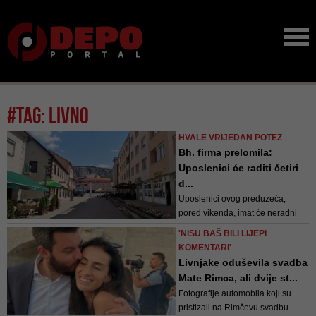
#tag: livno
HVALE VRIJEDAN POTEZ
Bh. firma prelomila:
Uposlenici će raditi četiri
d...
Uposlenici ovog preduzeća,
pored vikenda, imat će neradni
dan i petak
'NISU BAŠ BILI LIJEPI
KOMENTARI'
Livnjake oduševila svadba
Mate Rimca, ali dvije st...
Fotografije automobila koji su
pristizali na Rimčevu svadbu