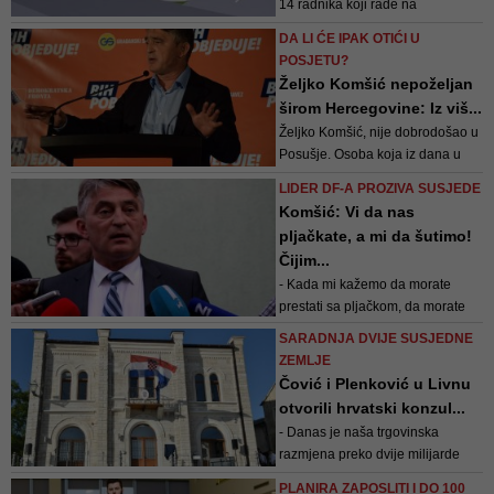
14 radnika koji rade na
najsavremenijim aparatima.
DA LI ĆE IPAK OTIĆI U
Uskoro će doći još mašina nakon
POSJETU?
čega će zaposliti novih 15
Željko Komšić nepoželjan
radnika, a u planu je i proširenje
širom Hercegovine: Iz viš...
proizvodne hale
Željko Komšić, nije dobrodošao u
Posušje. Osoba koja iz dana u
dan radi na dekostitutivnosti
LIDER DF-A PROZIVA SUSJEDE
Hrvata u BiH, koja koketira sa
Komšić: Vi da nas
svojom nacionalnosti ovisno o
pljačkate, a mi da šutimo!
trenutnim potrebama i koja je po
Čijim...
treći put bošnjačkim glasovima
- Kada mi kažemo da morate
uzurpirala mjesto hrvatskog člana
prestati sa pljačkom, da morate
Preds...
vratiti imovinu Bosne i
SARADNJA DVIJE SUSJEDNE
Hercegovine u Hrvatskoj, vi
ZEMLJE
kažete da mi ne želimo dobre
Čović i Plenković u Livnu
prijateljske odnose. Kada mi
otvorili hrvatski konzul...
kažemo da prestanete sa
- Danas je naša trgovinska
korištenjem resursa Bosne i
razmjena preko dvije milijarde
Hercegovine, vi kažete da mi ne
eura. Hrvatska je u BiH uložila 1,2
želi...
PLANIRA ZAPOSLITI I DO 100