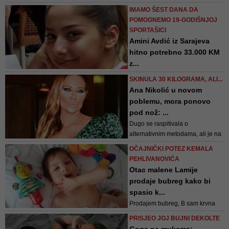
srcem od prošloga augusta, ali se
IMAMO ŠEST DANA DA
stanje pogoršalo nakon učestalih
POMOGNEMO 19-GODIŠNJOJ
posjeta planini Paektu, izvijestio
SPORTAŠICI
je izvor za Daily NK, govoreći o
Amini Avdić iz Sarajeva
svetoj planini u Sjevernoj Koreji
hitno potrebno 33.000 KM
z...
Pored poziva na broj 17006, koji
SKINULA 30 KILOGRAMA, ALI...
je jedinstven za sve operatere u
Ana Nikolić u novom
BiH, pomoći možete i novčanim
poblemu, mora ponovo
uplatama putem računa
pod nož: ...
Udruženja Pomozi.ba
Dugo se raspitivala o
alternativnim metodama, ali je na
kraju ipak shvatila da će morati
OČAJNIČKI POTEZ KEMALA
pod nož
PEHLIVANOVIĆA
Otac malene Lamije
prodaje bubreg kako bi
spasio k...
Prodajem bubreg, B sam krvna
grupa, samo da spasim kćerku,
PRISJEO JOJ BUJNI DEKOLTE
napisao je očajni otac