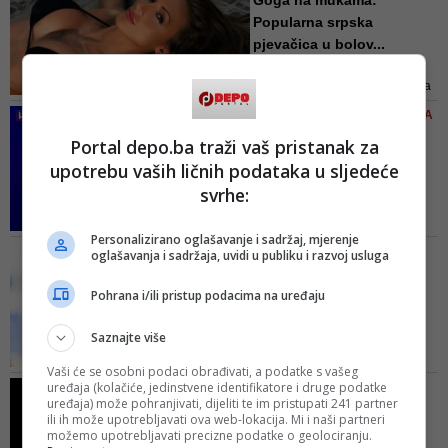
Goga na mukama:
Popularna srpska
pjevačica u bolov...
Pjevačica smatra i da joj velike
grudi više ne priliče i da sa njima
izgleda degutantno
VIDEO/ TEŠKA ŽIVOTNA PRIČA
U EMISIJI 'SUDBINA'
Portal depo.ba traži vaš pristanak za
Adela Mahmutović
upotrebu vaših ličnih podataka u sljedeće
otvoreno: Vidjela sam na
svrhe:
jastuku ...
Adela je odlučila pobijediti rak i,
Personalizirano oglašavanje i sadržaj, mjerenje
ma koliko bilo teško, svaki put
USPJEŠNO SE OPORAVLJA,
oglašavanja i sadržaja, uvidi u publiku i razvoj usluga
iznova prolaziti činjenicu da se
ALI...
tumor proširio ili vratio, Adela se
Propušta i duel sa
Pohrana i/ili pristup podacima na uređaju
hrabro dizala i počinjala sve
Sampdorijom: Poznato
ispočetka
kada se Ed...
Saznajte više
Džeko je zbog loma jagodične
Vaši će se osobni podaci obrađivati, a podatke s vašeg
kosti i kasnije operacije propustio
uređaja (kolačiće, jedinstvene identifikatore i druge podatke
ISPOVIJEST POLICAJCA IZ
posljednje dvije utakmice BiH
uređaja) može pohranjivati, dijeliti te im pristupati 241 partner
SUSJEDSTVA
ili ih može upotrebljavati ova web-lokacija. Mi i naši partneri
protiv Finske i Grčke u
Lijeva dojka mu se
možemo upotrebljavati precizne podatke o geolociranju.
kvalifikacijama za EURO 2020