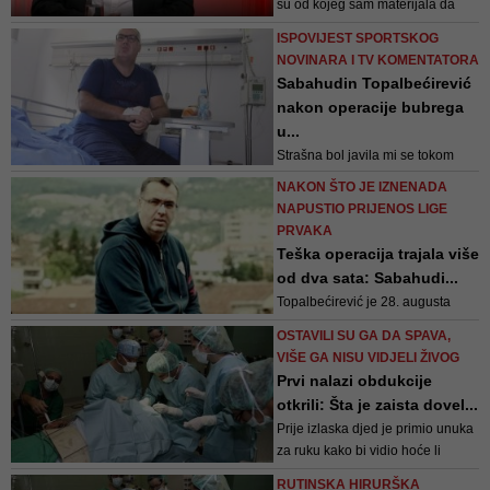
su od kojeg sam materijala da
sam preživio. Tada se vidjelo da
ISPOVIJEST SPORTSKOG
sam se u bolesti poistovjetio sa
NOVINARA I TV KOMENTATORA
zemljom koja se zove Bosna, jer i
Sabahudin Topalbećirević
ona boluje, ali će preživjeti kao i
nakon operacije bubrega
ja uz mnoštvo infarkta - rekao je
u...
omiljeni bh. glumac go...
Strašna bol javila mi se tokom
prijenosa utakmice pretkola Lige
NAKON ŠTO JE IZNENADA
prvaka
NAPUSTIO PRIJENOS LIGE
PRVAKA
Teška operacija trajala više
od dva sata: Sabahudi...
Topalbećirević je 28. augusta
napustio prijenos utakmice play-
OSTAVILI SU GA DA SPAVA,
offa Lige prvaka između Ajaxa i
VIŠE GA NISU VIDJELI ŽIVOG
APOEL-a zbog bubrežnih napada
Prvi nalazi obdukcije
otkrili: Šta je zaista dovel...
Prije izlaska djed je primio unuka
za ruku kako bi vidio hoće li
reagirati, što bi mu bila potvrda da
RUTINSKA HIRURŠKA