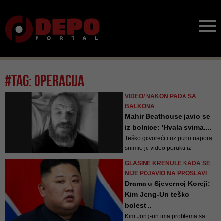
#tag: operacija
VIDEO/ NAKON PADA SA
BALKONA
Mahir Beathouse javio se
iz bolnice: 'Hvala svima....
Teško govoreći i uz puno napora
snimio je video poruku iz
bolničkog kreveta
GLASINE KRENULE KADA SE
NIJE POJAVIO NA PROSLAVI
Drama u Sjevernoj Koreji:
Kim Jong-Un teško
bolest...
Kim Jong-un ima problema sa