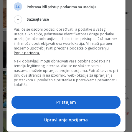
iz vode izvukao jedan od mladića
NASA-ina misija koja
Pohrana i/ili pristup podacima na uređaju
koji se zatekao u blizini
povezuje Mars i BiH: Rover
će...
Saznajte više
Studirali smo mape i odlučili da
Vaši će se osobni podaci obrađivati, a podatke s vašeg
Neretva, Sava, Pliva i Una budu
uređaja (kolačiće, jedinstvene identifikatore i druge podatke
POZNATA BH. POLITIČKA
imena dolina drevnih rijeka koje
uređaja) može pohranjivati, dijeliti te im pristupati 241 partner
ANALITIČARKA TVRDI
ili ih može upotrebljavati ova web-lokacija. Mi i naši partneri
su tekle pokraj kratera Jezero.
Sa KCUS-a 'izbačena'
možemo upotrebljavati precizne podatke o geolociranju.
Prije ovoga nisam znala mnogo o
trudnica pred porodom:
Popis partnera.
geografiji BiH, tako da je bilo
Kad su...
Neki dobavljači mogu obrađivati vaše osobne podatke na
zanimljivo upoznavati se sa
temelju legitimnog interesa. Ako se ne slažete s tim, u
Primljena je dan ranije na odjel
Jezerom na Zemlji u isto vrijeme
nastavku možete upravljati svojim opcijama. Potražite vezu pri
patologije na Klinici za
do...
NA RUBU EKOLOŠKE
dnu ove stranice ili na izborniku web-lokacije za upravljanje
ginekologiju i akušerstvo gdje su
pristankom ili povlačenje pristanka u postavkama privatnosti i
KATASTROFE
je uputili iz njenog Doma zdravlja
kolačića.
Porazni rezultati hemijske
zbog bolova. Prošla je sve
analize: Visoke koncent...
procedure i primljena na kliniku
Uime Zavoda Ahmedin Salčinović
gdje je provela noć. Ujutro su je
Pristajem
je naglasio da je ljudski faktori
testirali na Covid-19 i test je bio ...
uzročnik zagađenja
FOTO/ ŠOKANTNO ZAGAĐENJE
Upravljanje opcijama
Užasan prizor iz Bočca:
Vrbas nosi tone smeća!