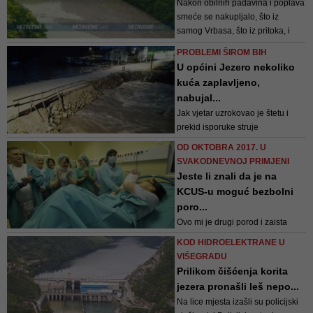
Nakon obilnih padavina i poplava
smeće se nakupljalo, što iz
samog Vrbasa, što iz pritoka, i
krenulo nizvodno
PROBLEMI ŠIROM BIH
U općini Jezero nekoliko
kuća zaplavljeno,
nabujal...
Jak vjetar uzrokovao je štetu i
prekid isporuke struje
potrošačima
OD OKTOBRA 2017. U
SVAKODNEVNOJ PRIMJENI
Jeste li znali da je na
KCUS-u moguć bezbolni
poro...
Ovo mi je drugi porod i zaista
mogu da kažem da sam
KOD HIDROELEKTRANE U
oduševljena, jer je bilo bezbolno.
VIŠEGRADU
Rodila sam sa lahkoćom i to uz
Prilikom čišćenja korita
babicu, bez intervencije doktora,
jezera pronašli leš nepo...
ispričala je pacijentica
Na lice mjesta izašli su policijski