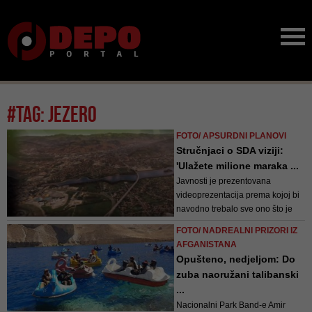
#tag: jezero
FOTO/ APSURDNI PLANOVI
Stručnjaci o SDA viziji:
'Ulažete milione maraka ...
Javnosti je prezentovana
videoprezentacija prema kojoj bi
navodno trebalo sve ono što je
oštećeno ili srušeno tokom
FOTO/ NADREALNI PRIZORI IZ
posljedneg rata u našoj zemlji biti
AFGANISTANA
obnovljeno. Ovaj famozni plan
Opušteno, nedjeljom: Do
podrazumijeva i rušenje
zuba naoružani talibanski
postojećeg Međunarodnog
...
aerodroma Sarajevo te stvar...
Nacionalni Park Band-e Amir