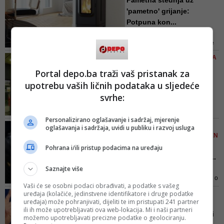
Pametna štednja uz
'pametno' grijanje:
Potpuna kon...
Ukoliko se još niste odlučili koji
sistem grijanja želite koristiti ove
sezone, imajte na umu da su
IPOSLOVNICE OD OVOG LJETA
sigurnost i ekonomičnost dva
Novi koncept rada
Portal depo.ba traži vaš pristanak za
najbitnija faktora kod istog, a
poslovnica Raiffeisen
upotrebu vaših ličnih podataka u sljedeće
ThermoFLUX kotlovi i kamini na
banke: Nem...
pelet Vam pružaju oboje
svrhe:
Započeta transformacija
poslovnica u skladu s digitalnim
Personalizirano oglašavanje i sadržaj, mjerenje
trendovima... Otvaranje tekućeg
I STRANAC, AKO DOPUTUJE,
oglašavanja i sadržaja, uvidi u publiku i razvoj usluga
računa i aktiviranje Mobilnog
MOŽE BITI UHAPŠEN I OSUĐEN
bankarstva za samo jedan dan
Kina je trajna prijetnja:
Pohrana i/ili pristup podacima na uređaju
Zbog čega je novi brutal...
Saznajte više
Unatrag dvadesetak godina u
svijetu se neprekidno raspravlja o
Vaši će se osobni podaci obrađivati, a podatke s vašeg
tome da dolazi vrijeme kineske
uređaja (kolačiće, jedinstvene identifikatore i druge podatke
OGRANIČAVA SE PRODAJA
globalne dominacije. Takve se
uređaja) može pohranjivati, dijeliti te im pristupati 241 partner
ČIPOVA
teze argumentiraju snažnim
ili ih može upotrebljavati ova web-lokacija. Mi i naši partneri
Kritičan udarac kompaniji
možemo upotrebljavati precizne podatke o geolociranju.
kineskim ekonomskim i