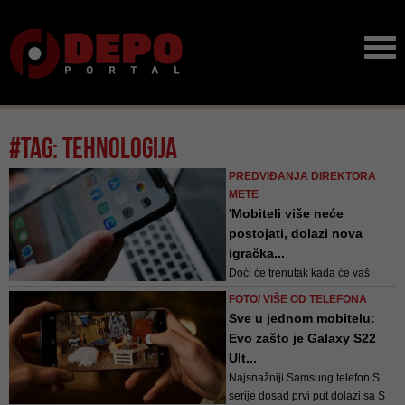
#tag: tehnologija
PREDVIĐANJA DIREKTORA
METE
'Mobiteli više neće
postojati, dolazi nova
igračka...
Doći će trenutak kada će vaš
pametni telefon većinu vremena
FOTO/ VIŠE OD TELEFONA
ostajati u džepu. Mislim da će se
Sve u jednom mobitelu:
to desiti tokom 30-ih godina ovog
Evo zašto je Galaxy S22
vijeka - najavljuje Zuckerberg
Ult...
Najsnažniji Samsung telefon S
serije dosad prvi put dolazi sa S