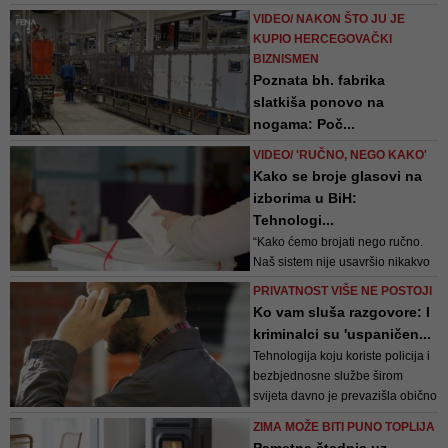
Pen - olovkom koja predstavlja
VIDEO/ NAKON ŠTO JU JE
tajno oružje kreativnosti i
KUPIO HERCEGOVAČKI
produktivnosti, čineći posao
BIZNISMEN
lakšim nego ikada. Od skiciranja
Poznata bh. fabrika
ideja do pisanja bilješki, najbrža i
slatkiša ponovo na
najosjetljivija S Pen ikada čini
nogama: Poč...
da...
Ćorluka nije mogao precizirati
VIDEO/ 'RUČNO, NEGO KAKO'
kad bi se Lastini proizvodi mogli
Kako se broje glasovi na
naći na policama dućana,
izborima u BiH:
naglasivši kako sve ovisi od
Tehnologi...
uštimavanja novih strojeva
“Kako ćemo brojati nego ručno.
Naš sistem nije usavršio nikakvo
drugo brojanje nego ručno. Kako
PRIVATNOST VIŠE NE POSTOJI
se može drugačije brojati. Trajalo
Ko vam sluša razgovore: I
je od sedam sati ujutro do dva
kriminalci su 'uspaničen...
sata, ne brojanje, nego sve
Tehnologija koju koriste policija i
kompletno dok se izbrojalo..."
bezbjednosne službe širom
svijeta davno je prevazišla obično
prisluškivanje i čitanje poruka
ZIMA MOŽE BITI PUNO TOPLIJA