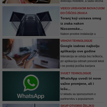
dobivaju mobitele, a sada većina
ima vlastiti telefon već u dobi od
VIDEO/ URBANOM INOVACIJOM
sedam godina, prenosi BBC
DO ČIŠĆEG ZRAKA
Toranj koji usisava smog
iz zraka nakon
Nizozemske...
Nakon prvotne instalacije u
Rotterdamu i Amsterdamu, potom
VRHOVI TEHNOLOGIJE
u Pekingu 2016. godine, prvi
Google izabrao najbolju
vakuumski čistač smoga na
aplikaciju ove godine
svijetu u obliku tornja „Smog Free
Interakcija se odvija bez teškoća,
Tower“ uskoro dolazi u poljski
jer aplikacija odmah prevodi tekst
Krakov gdje će primjenom
i ne postoji jezička barijera
ionizacijske tehnologije rješavati
probleme gradskog...
SVIJET TEHNOLOGIJE
WhatsApp uvodi tri nove
važne promjene, ali i
lošu...
U skladu sa sporazumom o
partnerstvu s popularnom
aplikacijom Any.do postignutom
SKUP OTVORIO ŽELJKO