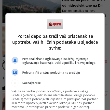
Pala važna presuda: Ništa
suprotno rješenje za BiH od
od hidroelektrane na Dri...
etničkih koncepata Republike
Kamen-temeljac za novu
Srpske i HDZ-a BiH, koje
hidroelektranu kod Foče na Drini
podržavaju vlasti iz Beograda i
sredinom maja položili su
Zagreba
predsjednici vlada Srbije Ana
ISKUSNI POLITIČAR
Brnabić i RS-a Radovan Višković,
UPOZORAVA
Portal depo.ba traži vaš pristanak za
a tada su najavili kako će
Kučan: 'Ako se ništa ne
zajednički biti izgrađene još dvije
upotrebu vaših ličnih podataka u sljedeće
napravi da se zaustavi
hidroelektrane na istoj rijeci
svrhe:
unu...
Ako se u 30 godina ništa ne
Personalizirano oglašavanje i sadržaj, mjerenje
dogodi i stvari ostaju na statusu
BIDENOVA AMERIKA NIJE ISTO
oglašavanja i sadržaja, uvidi u publiku i razvoj usluga
quo, to znači da je stanje sve
ŠTO I CLINTONOVA
gore, a podjele sve veće, naveo
Pahor šapnuo Željku ono
Pohrana i/ili pristup podacima na uređaju
je Kučan u razgovoru za
što je Kučan šapnuo
ljubljansko "Delo"
Aliji:...
Saznajte više
Bosanski muslimani su suviše
Vaši će se osobni podaci obrađivati, a podatke s vašeg
mali narod da bi se mogao
uređaja (kolačiće, jedinstvene identifikatore i druge podatke
JELENA LOVRIĆ/ LINIJA ŽIVOTA
odbraniti od istrebljenja ako
uređaja) može pohranjivati, dijeliti te im pristupati 241 partner
Kojim pravom Hrvatska
ili ih može upotrebljavati ova web-lokacija. Mi i naši partneri
kršćanska Evropa odluči da se
popuje Sarajevu: Nije
možemo upotrebljavati precizne podatke o geolociranju.
očisti od njih. Jedna velesila se