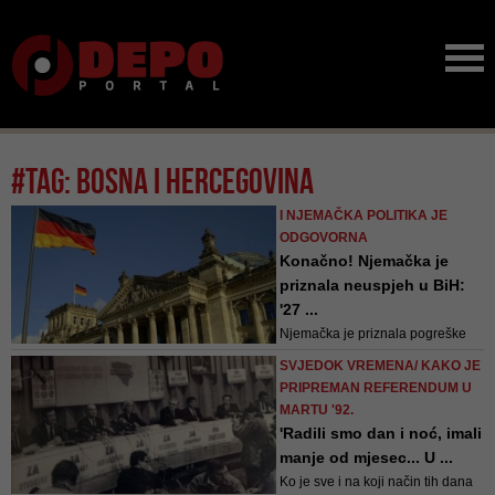
#tag: bosna i hercegovina
I NJEMAČKA POLITIKA JE
ODGOVORNA
Konačno! Njemačka je
priznala neuspjeh u BiH:
'27 ...
Njemačka je priznala pogreške
kada je riječ o ratu u BiH.
SVJEDOK VREMENA/ KAKO JE
Usvajanjem rezolucije i odlukom
PRIPREMAN REFERENDUM U
o ponovnom slanju vojnika sada
MARTU '92.
šalje poruku da je sigurnost BiH
'Radili smo dan i noć, imali
njen interes. Ako je tako, posao
manje od mjesec... U ...
tek počinje - smatra Zorica Ilić
Ko je sve i na koji način tih dana