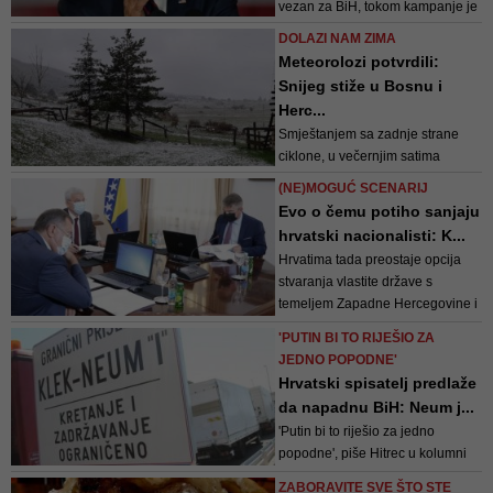
vezan za BiH, tokom kampanje je
da se jače nametnemo na svje...
iznio i temeljne stavove u pogledu
DOLAZI NAM ZIMA
BiH. Sada se definiraju osobe
Meteorolozi potvrdili:
koje će taj plan direktno provoditi
Snijeg stiže u Bosnu i
Herc...
Smještanjem sa zadnje strane
ciklone, u večernjim satima
očekuje se pad temperature zraka
(NE)MOGUĆ SCENARIJ
Evo o čemu potiho sanjaju
hrvatski nacionalisti: K...
Hrvatima tada preostaje opcija
stvaranja vlastite države s
temeljem Zapadne Hercegovine i
dijelova Hercegovačko-
'PUTIN BI TO RIJEŠIO ZA
neretvanske (okrug oko Mostara) i
JEDNO POPODNE'
Herceg-bosanske (Livno,
Hrvatski spisatelj predlaže
Tomislavgrad...) županije
da napadnu BiH: Neum j...
'Putin bi to riješio za jedno
popodne', piše Hitrec u kolumni
na desničarskom portalu
ZABORAVITE SVE ŠTO STE