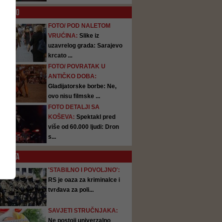
O
FOTO
FOTO/ POD NALETOM
VRUĆINA:
Slike iz
uzavrelog grada: Sarajevo
krcato ...
FOTO/ POVRATAK U
ANTIČKO DOBA:
Gladijatorske borbe: Ne,
ovo nisu filmske ...
FOTO DETALJI SA
KOŠEVA:
Spektakl pred
više od 60.000 ljudi: Dron
s...
SATA
'STABILNO I POVOLJNO':
RS je oaza za kriminalce i
tvrđava za poli...
SAVJETI STRUČNJAKA:
Ne postoji univerzalno