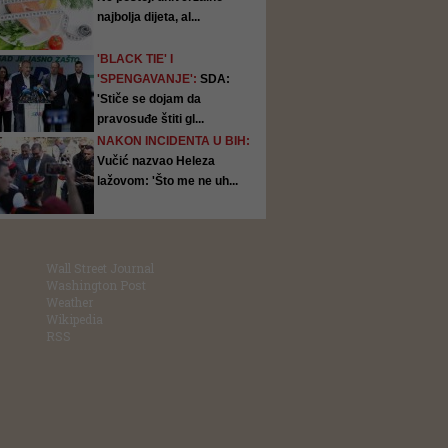
najbolja dijeta, al...
'BLACK TIE' I
'SPENGAVANJE':
SDA:
'Stiče se dojam da
pravosuđe štiti gl...
NAKON INCIDENTA U BIH:
Vučić nazvao Heleza
lažovom: 'Što me ne uh...
Wall Street Journal
Washington Post
Weather
Wikipedia
RSS