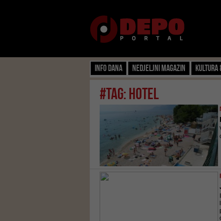
Info dana
Nedjeljni magazin
Kultura 
#tag: hotel