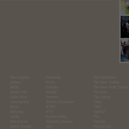
Glas Srpske
Pešćanik
The Guardian
Globus
POGO
The New Yorker
IMDb
Politika
The New York Times
INDEX.HR
Reddit
The Sun
Indie Wire
Reuters
The Times
Jutarnji list
Rotten Tomatoes
Time
Kurir
RTRS
TMZ
Miniclip
RTS
Tportal
net.hr
Screen Daily
TV1
Nezavisne
Slobodna Bosna
Variety
News Google
Sky
Večenji list