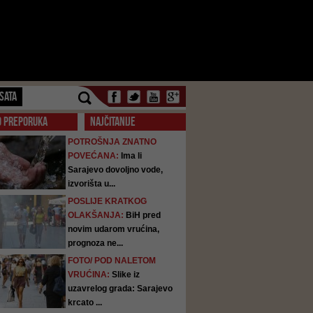
SATA
O PREPORUKA
NAJČITANIJE
POTROŠNJA ZNATNO
POVEĆANA:
Ima li
Sarajevo dovoljno vode,
izvorišta u...
POSLIJE KRATKOG
OLAKŠANJA:
BiH pred
novim udarom vrućina,
prognoza ne...
FOTO/ POD NALETOM
VRUĆINA:
Slike iz
uzavrelog grada: Sarajevo
krcato ...