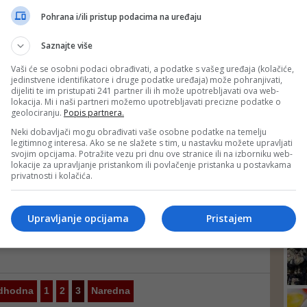
FOTO/ ZENIČANIN UPLOVIO U BIZNIS VODE
DEP
Pohrana i/ili pristup podacima na uređaju
Zavirite u luksuzni hotel u koji je nesuđeni repre...
Narednih sedmica na Pagu će se otvoriti luksuzni hotel Joel s četiri
zvjezdice iza čije gradnje stoji 28-godišnji nogometaš, koji se na
Saznajte više
Instagramu pohvalio fotografijama hotela
Vaši će se osobni podaci obrađivati, a podatke s vašeg uređaja (kolačiće,
jedinstvene identifikatore i druge podatke uređaja) može pohranjivati,
dijeliti te im pristupati 241 partner ili ih može upotrebljavati ova web-
TVRDNJE AGENCIJE ZA PROMOCIJU STRANIH INVESTICIJA
lokacija. Mi i naši partneri možemo upotrebljavati precizne podatke o
Investitori iz Dubaija pokazali interes: BiH dobij...
geolociranju.
Popis partnera.
Mit o hotelu sa 7 zvjezdica vezuje se za čuveni hotel Burj Al Arab u
Neki dobavljači mogu obrađivati vaše osobne podatke na temelju
Dubaiju. Jedan Britanski novinar koji je prisustvovao otvorenju ovog
legitimnog interesa. Ako se ne slažete s tim, u nastavku možete upravljati
hotela bio je toliko oduševljen da je napisao da on jednostavno
svojim opcijama. Potražite vezu pri dnu ove stranice ili na izborniku web-
prevazilazi kategorizaciju od pet zvjezida, i da bi tre...
lokacije za upravljanje pristankom ili povlačenje pristanka u postavkama
privatnosti i kolačića.
POSAO ČEKA NA VAS
Okušajte sreću: Jedna od najvećih hotelskih kuća u...
24
Upravljanje opcijama
Pristajem
Svim zainteresiranim kandidatima održat će kratku prezentaciju i
predstaviti kompaniju i uvjete rada, a potom slijedi i osobno
predstavljanje kandidata kroz selekcijske razgovore
dhodna
1
2
3
Naredna