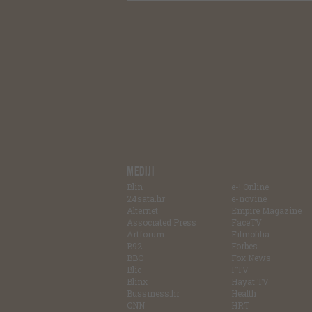
MEDIJI
Blin
e-! Online
24sata.hr
e-novine
Alternet
Empire Magazine
Associated Press
FaceTV
Artforum
Filmofilia
B92
Forbes
BBC
Fox News
Blic
FTV
Blinx
Hayat TV
Bussiness.hr
Health
CNN
HRT