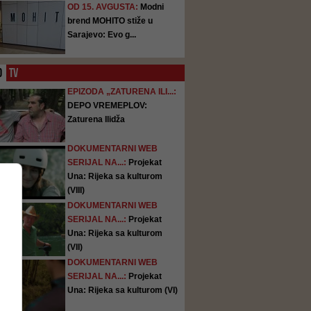
OD 15. AVGUSTA:
Modni
brend MOHITO stiže u
Sarajevo: Evo g...
O
TV
EPIZODA „ZATURENA ILI...:
DEPO VREMEPLOV:
Zaturena Ilidža
DOKUMENTARNI WEB
SERIJAL NA...:
Projekat
Una: Rijeka sa kulturom
(VIII)
DOKUMENTARNI WEB
SERIJAL NA...:
Projekat
Una: Rijeka sa kulturom
(VII)
DOKUMENTARNI WEB
SERIJAL NA...:
Projekat
Una: Rijeka sa kulturom (VI)