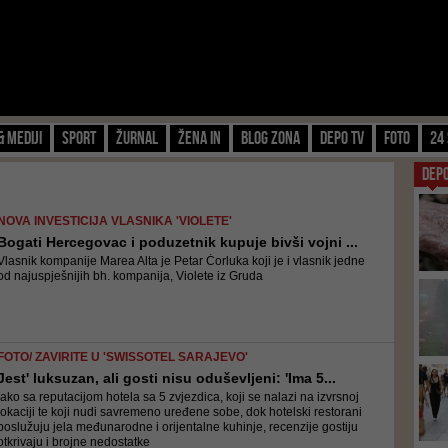
& Mediji
Sport
Žurnal
Žena IN
Blog zona
Depo TV
FOTO
24 
DEP
NOVA INVESTICIJA VLASNIKA 'VIOLETE'
Bogati Hercegovac i poduzetnik kupuje bivši vojni ...
Vlasnik kompanije Marea Alta je Petar Ćorluka koji je i vlasnik jedne
od najuspješnijih bh. kompanija, Violete iz Gruda
FOTO/ ZAVIRITE U 'SWISSOTEL SARAJEVO'
Jest' luksuzan, ali gosti nisu oduševljeni: 'Ima 5...
Iako sa reputacijom hotela sa 5 zvjezdica, koji se nalazi na izvrsnoj
lokaciji te koji nudi savremeno uređene sobe, dok hotelski restorani
poslužuju jela međunarodne i orijentalne kuhinje, recenzije gostiju
otkrivaju i brojne nedostatke