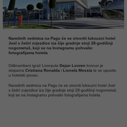
Narednih sedmica na Pagu će se otvoriti luksuzni hotel
Joel s četiri zvjezdice iza čije gradnje stoji 28-godišnji
nogometaš, koji se na Instagramu pohvalio
fotografijama hotela
Odbrambeni igrač Liverpula
Dejan Lovren
krenuo je
stopama
Cristiana Ronalda
i
Lionela Messia
te se upustio
u hotelski posao.
Narednih sedmica na Pagu će se otvoriti luksuzni hotel Joel
s četiri zvjezdice iza čije gradnje stoji 28-godišnji nogometaš,
koji se na Instagramu pohvalio fotografijama hotela.