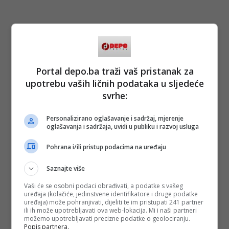
#dejan lovren
#hotel
Portal depo.ba traži vaš pristanak za
upotrebu vaših ličnih podataka u sljedeće
svrhe:
Personalizirano oglašavanje i sadržaj, mjerenje
oglašavanja i sadržaja, uvidi u publiku i razvoj usluga
Pohrana i/ili pristup podacima na uređaju
Saznajte više
Vaši će se osobni podaci obrađivati, a podatke s vašeg
uređaja (kolačiće, jedinstvene identifikatore i druge podatke
uređaja) može pohranjivati, dijeliti te im pristupati 241 partner
ili ih može upotrebljavati ova web-lokacija. Mi i naši partneri
možemo upotrebljavati precizne podatke o geolociranju.
Popis partnera.