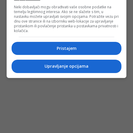
Neki dobavljači mogu obrađivati vaše osobne podatke na
temelju legitimnog interesa. Ako se ne slažete s tim, u
nastavku možete upravljati svojim opcijama. Potražite vezu pri
dnu ove stranice ili na izborniku web-lokacije za upravljanje
pristankom ili povlačenje pristanka u postavkama privatnosti i
kolačića.
Pristajem
Upravljanje opcijama