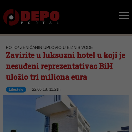
FOTO/ ZENIČANIN UPLOVIO U BIZNIS VODE
Zavirite u luksuzni hotel u koji je
nesuđeni reprezentativac BiH
uložio tri miliona eura
22.05.18, 11:21h
Lifestyle