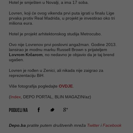
Hotel je smješten u Novalji, a ima 17 soba.
Lovren, koji će ovog vikenda prvi puta igrati u finalu Lige
prvaka protiv Real Madrida, u projekt je investirao oko tri
miliona eura.
Hotel je projekt arhitektonskog studija Metrocubo.
Ovo nije Lovrenov prvi poslovni angažman. Godine 2013.
lansirao je modnu marku Russell Brown s prijateljem
Lovrom Krčarom
, no nedavno je objavio da je taj brend
ugašen.
Lovren je rođen u Zenici, ali nikada nije zaigrao za
reprezentaciju BiH.
Više fotografija pogledajte
OVDJE
.
(
Index
, DEPO PORTAL, BLIN MAGAZIN/az)
PODIJELI NA
Depo.ba
pratite putem društvenih mreža
Twitter
i
Facebook